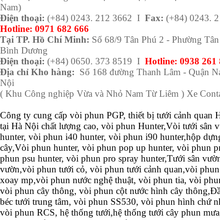
Nam)
Điện thoại:
(+84) 0243. 212 3662 I
Fax:
(+84) 0243. 
Hotline:
0971 682 666
Tại TP. Hồ Chí Minh:
Số 68/9 Tân Phú 2 - Phường Tân 
Bình Dương
Điện thoại:
(+84) 0650. 373 8519 I
Hotline: 0938 261
Địa chỉ Kho hàng:
Số 168 đường Thanh Lâm - Quận Na
Nội
( Khu Công nghiệp Vừa và Nhỏ Nam Từ Liêm ) Xe Conta
Công ty cung cấp vòi phun PGP, thiết bị tưới cảnh quan
tại Hà Nội chất lượng cao, vòi phun Hunter,
Vòi tưới sân 
hunter, vòi phun i40 hunter, vòi phun i90 hunter,hộp dựng
cây,Vòi phun hunter, vòi phun pop up hunter, vòi phun pr
phun psu hunter, vòi phun pro spray hunter,Tưới sân vườn
vườn,vòi phun tưới cỏ, vòi phun tưới cảnh quan,vòi phu
xoay mp,vòi phun nước nghệ thuật, vòi phun tia, vòi phu
vòi phun cây thông, vòi phun cột nước hình cây thông,
Đầ
béc tưới trung tâm, vòi phun SS530, vòi phun hình chứ n
vòi phun RCS,
hệ thống tưới,hệ thống tưới cây phun mưa,