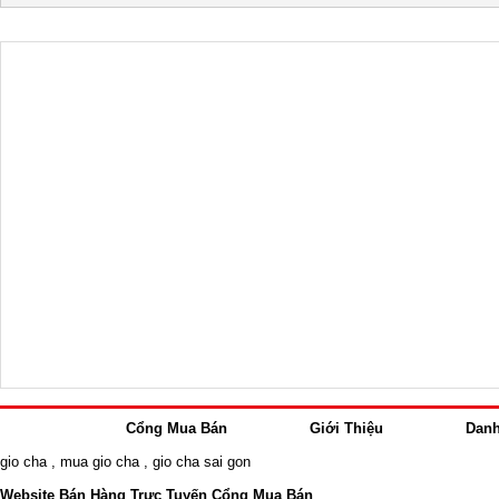
Cổng Mua Bán
Giới Thiệu
Dan
gio cha
,
mua gio cha
,
gio cha sai gon
Website Bán Hàng Trực Tuyến Cổng Mua Bán