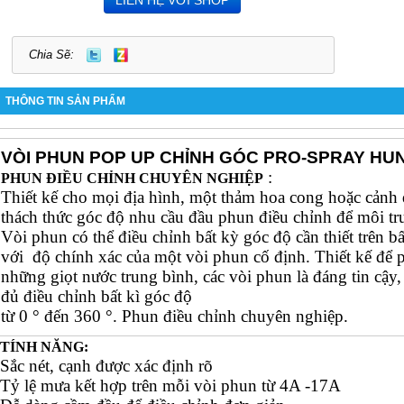
Chia Sẽ:
THÔNG TIN SẢN PHẨM
VÒI PHUN
POP UP CHỈNH GÓC PRO-SPRAY HU
:
PHUN ĐIỀU CHỈNH CHUYÊN NGHIỆP
Thiết kế cho mọi địa hình, một thảm hoa cong hoặc cảnh 
thách thức góc độ nhu cầu đầu phun điều chỉnh để môi t
Vòi phun có thể điều chỉnh bất kỳ góc độ cần thiết trên 
với độ chính xác của một vòi phun cố định. Thiết kế để p
những giọt nước trung bình, các vòi phun là đáng tin cậy,
đủ điều chỉnh bất kì góc độ
từ 0 ° đến 360 °. Phun điều chỉnh chuyên nghiệp.
TÍNH NĂNG:
Sắc nét, cạnh được xác định rõ
Tỷ lệ mưa kết hợp trên mỗi vòi phun từ 4A -17A