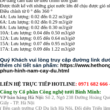
Dễ dàng cầm đầu để điều chỉnh đơn giản
Được thiết kế với những giọt nước lớn để chịu được gió n
Điều chỉnh từ 0 ° đến 360 °
4A: Lưu lượng: 0.02 đến 0.22 m3/giờ
6A: Lưu lượng: 0.02 đến 0.29 m3/giờ
8A: Lưu lượng: 0.02 đến 0.30 m3/giờ
10A: Lưu lượng: 0.04 đến 0.50 m3/giờ
12A: Lưu lượng: 0.05 đến 0.64 m3/giờ
15A: Lưu lượng: 0.07 đến 0.95 m3/giờ
17A: Lưu lượng: 0.09 đến 1.22 m3/giờ
Quý Khách vui lòng truy cập đường link dướ
thêm chi tiết sản phẩm:
https://www.hethong
phun-hinh-nam-cay-du.html
LIÊN HỆ TRỰC TIẾP HOTLINE
: 0971 682 666
Công ty Cổ phần Công nghệ tưới Bình Minh:
VP bán hàng
Hà Nội:
Số 2, Ngõ 238 Đường Hoàng Quố
Giấy - TP. Hà Nội
( Bên cạnh trường CĐ Du lịch Hà Nội, Đối diện Triển lã