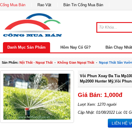
Cổng Mua Bán
Rao Vặt
Bản Tin Cổng Mua Bán
Danh Mục Sản Phẩm
Hôm Nay Có Gì?
Bán Chạy Nhấ
Sản Phẩm:
Nội Thất - Ngoại Thất
-
Không Gian Ngoại Thất
-
Ngoại Thất Sân Vườ
Vòi Phun Xoay Đa Tia Mp10
Mp2000 Hunter Mỹ,Vòi Phun
Giá Bán: 1,000đ
Lượt Xem: 1270 người
Cập Nhật: 01/08/2022 Lúc 01 G
LIÊN HỆ 