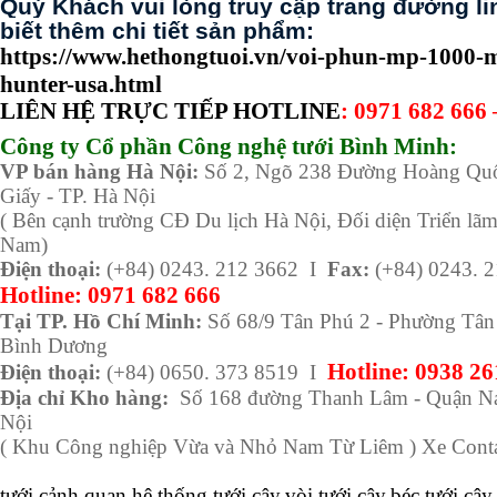
Quý Khách vui lòng truy cập trang đường li
biết thêm chi tiết sản phẩm:
https://www.hethongtuoi.vn/voi-phun-mp-1000
hunter-usa.html
LIÊN HỆ TRỰC TIẾP HOTLINE
: 0971 682 666
Công ty Cổ phần Công nghệ tưới Bình Minh:
VP bán hàng
Hà Nội:
Số 2, Ngõ 238 Đường Hoàng Quố
Giấy - TP. Hà Nội
( Bên cạnh trường CĐ Du lịch Hà Nội, Đối diện Triển lã
Nam)
Điện thoại:
(+84) 0243. 212 3662 I
Fax:
(+84) 0243. 
Hotline:
0971 682 666
Tại TP. Hồ Chí Minh:
Số 68/9 Tân Phú 2 - Phường Tân 
Bình Dương
Hotline: 0938 26
Điện thoại:
(+84) 0650. 373 8519 I
Địa chỉ Kho hàng:
Số 168 đường Thanh Lâm - Quận Na
Nội
( Khu Công nghiệp Vừa và Nhỏ Nam Từ Liêm ) Xe Conta
tưới cảnh quan,hệ thống tưới cây,vòi tưới cây,béc tưới câ