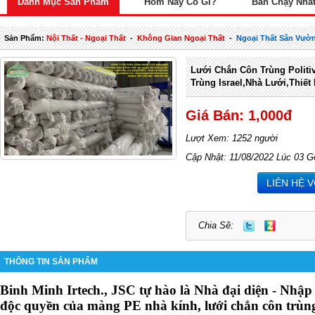
Danh Mục Sản Phẩm
Hôm Nay Có Gì?
Bán Chạy Nhấ
Sản Phẩm:
Nội Thất - Ngoại Thất
-
Không Gian Ngoại Thất
-
Ngoại Thất Sân Vườ
Lưới Chắn Côn Trùng Politi
Trùng Israel,nhà Lưới,thiết
Giá Bán: 1,000đ
Lượt Xem: 1252 người
Cập Nhật: 11/08/2022 Lúc 03 G
LIÊN HỆ 
Chia Sẽ:
THÔNG TIN SẢN PHẨM
Binh Minh Irtech., JSC tự hào là Nhà đại diện - Nhậ
độc quyền của màng PE nhà kính, lưới chắn côn trùng Po