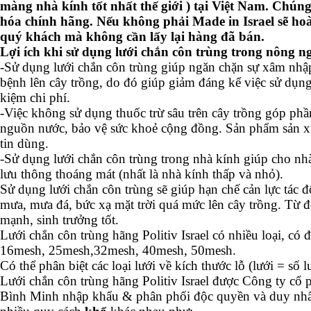
màng nhà kính tốt nhất thế giới ) tại Việt Nam. Chúng
hóa chính hãng. Nếu không phải Made in Israel sẽ hoà
quý khách mà không cần lấy lại hàng đã bán.
Lợi ích khi sử dụng lưới chắn côn trùng trong nông n
-Sử dụng lưới chắn côn trùng giúp ngăn chặn sự xâm nhập
bệnh lên cây trồng, do đó giúp giảm đáng kể việc sử dụng t
kiệm chi phí.
-Việc không sử dụng thuốc trừ sâu trên cây trồng góp phầ
nguồn nước, bảo vệ sức khoẻ cộng đồng. Sản phẩm sản x
tin dùng.
-Sử dụng lưới chắn côn trùng trong nhà kính giúp cho nh
lưu thông thoáng mát (nhất là nhà kính thấp và nhỏ).
Sử dụng lưới chắn côn trùng sẽ giúp hạn chế cản lực tác 
mưa, mưa đá, bức xạ mặt trời quá mức lên cây trồng. Từ 
mạnh, sinh trưởng tốt.
Lưới chắn côn trùng hãng Politiv Israel có nhiều loại, có
16mesh, 25mesh,32mesh, 40mesh, 50mesh.
Có thể phân biệt các loại lưới về kích thước lỗ (lưới = số 
Lưới chắn côn trùng hãng Politiv Israel được Công ty cổ
Bình Minh nhập khẩu & phân phối độc quyền và duy nhất