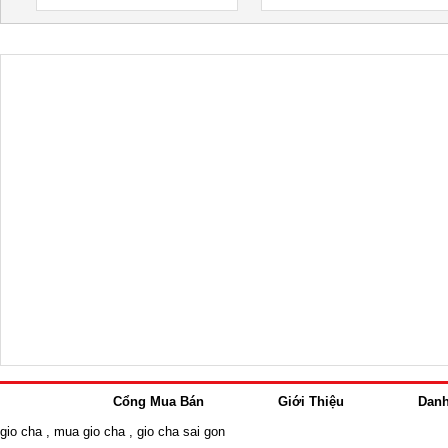
Cổng Mua Bán
Giới Thiệu
Dan
gio cha
,
mua gio cha
,
gio cha sai gon