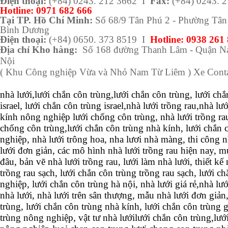
Điện thoại:
(+84) 0243. 212 3662 I
Fax:
(+84) 0243. 
Hotline:
0971 682 666
Tại TP. Hồ Chí Minh:
Số 68/9 Tân Phú 2 - Phường Tân 
Bình Dương
Điện thoại:
(+84) 0650. 373 8519 I
Hotline: 0938 261
Địa chỉ Kho hàng:
Số 168 đường Thanh Lâm - Quận Na
Nội
( Khu Công nghiệp Vừa và Nhỏ Nam Từ Liêm ) Xe Conta
nhà lưới,lưới chắn côn trùng,lưới chắn côn trùng, lưới chắ
israel, lưới chắn côn trùng israel,nhà lưới trồng rau,nhà l
kính nông nghiệp lưới chống côn trùng, nhà lưới trồng rau
chống côn trùng,lưới chắn côn trùng nhà kính, lưới chắn 
nghiệp, nhà lưới trông hoa, nha lươi nhà màng, thi công n
lưới đơn giản, các mô hình nhà lưới trồng rau hiện nay, m
đâu, bản vẽ nhà lưới trồng rau, lưới làm nhà lưới, thiết kế 
trồng rau sạch, lưới chắn côn trùng trồng rau sạch, lưới c
nghiệp, lưới chắn côn trùng hà nội, nhà lưới giá rẻ,nhà lướ
nhà lưới, nhà lưới trên sân thượng, mẫu nhà lưới đơn giản
trùng, lưới chắn côn trùng nhà kính, lưới chắn côn trùng g
trùng nông nghiệp, vật tư nhà lướilưới chắn côn trùng,lư