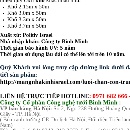
nhiều quy cách
khổ
khác nhau như:
Khổ 2.15m x 50m
Khổ 3.0m x 50m
Khổ 3.3m x 50m
Khổ 3.7m x 50m
Xuất xứ: Politiv Israel
Nhà nhập khẩu: Công ty Bình Minh
Thời gian bảo hành UV: 5 năm
Thời gian sử dụng lâu dài có thể lên tới trên 10 năm.
Quý Khách vui lòng truy cập đường link dưới đâ
tiết sản phẩm:
http://mangnhakinhisrael.com/luoi-chan-con-trun
LIÊN HỆ TRỰC TIẾP HOTLINE
: 0971 682 666
Công ty Cổ phần Công nghệ tưới Bình Minh :
VP bán hàng
Hà Nội:
Số 2, Ngõ 238 Đường Hoàng Quố
Giấy - TP. Hà Nội
( Bên cạnh trường CĐ Du lịch Hà Nội, Đối diện Triển lã
Nam)