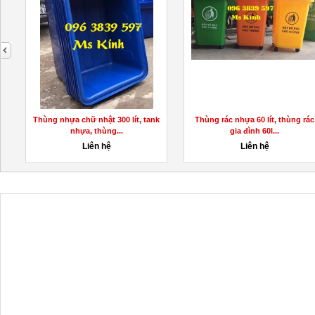
next
Bán thùng rác 120L nhựa hdpe rẻ
Thùng nhựa chữ nhật 1100 lít gi
quận 12 - lh...
rẻ - 0967788450...
250,000đ
1,250,000đ