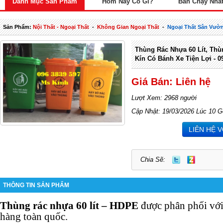
Danh Mục Sản Phẩm
Hôm Nay Có Gì?
Bán Chạy Nhấ
Sản Phẩm:
Nội Thất - Ngoại Thất
-
Không Gian Ngoại Thất
-
Ngoại Thất Sân Vườ
Thùng Rác Nhựa 60 Lít, Thù
Kín Có Bánh Xe Tiện Lợi - 0
Giá Bán: Liên hệ
Lượt Xem: 2968 người
Cập Nhật: 19/03/2026 Lúc 10 G
LIÊN HỆ 
Chia Sẽ:
THÔNG TIN SẢN PHẨM
Thùng rác nhựa 60 lít – HDPE
được phân phối với 
hàng toàn quốc.