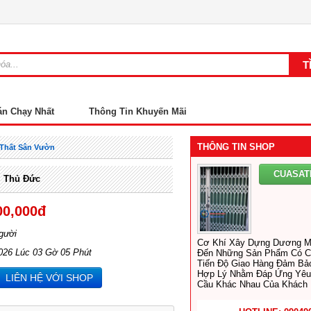
án Chạy Nhất
Thông Tin Khuyến Mãi
THÔNG TIN SHOP
 Thất Sân Vườn
CUASAT
i Thủ Đức
00,000đ
gười
Cơ Khí Xây Dựng Dương M
026 Lúc 03 Gờ 05 Phút
Đến Những Sản Phẩm Có C
Tiến Độ Giao Hàng Đảm Bảo
Hợp Lý Nhằm Đáp Ứng Yêu
LIÊN HỆ VỚI SHOP
Cầu Khác Nhau Của Khách 