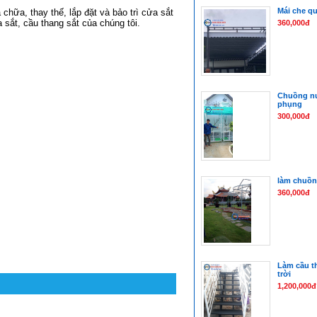
Mái che qu
hữa, thay thế, lắp đặt và bảo trì cửa sắt
 sắt, cầu thang sắt của chúng tôi.
360,000đ
Chuồng nu
phụng
300,000đ
làm chuồn
360,000đ
Làm cầu t
trời
1,200,000đ