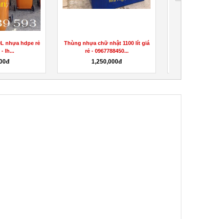
0L nhựa hdpe rẻ
Thùng nhựa chữ nhật 1100 lít giá
Sóng nhựa 26 
- lh...
rẻ - 0967788450...
quần áo ma
00đ
1,250,000đ
31