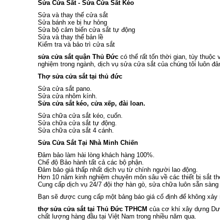
Sửa Cửa Sắt - Sửa Cửa Sắt Kéo
Sửa và thay thế cửa sắt
Sửa bánh xe bị hư hỏng
Sửa bộ cảm biến cửa sắt tự động
Sửa và thay thế bản lề
Kiểm tra và bảo trì cửa sắt
sửa cửa sắt quận Thủ Đức
có thể rất tốn thời gian, tùy thuộc
nghiệm trong ngành, dịch vụ sửa cửa sắt của chúng tôi luôn đ
Thợ sửa cửa sắt tại thủ đức
Sửa cửa sắt pano.
Sửa cửa nhôm kính.
Sửa cửa sắt kéo, cửa xếp, đài loan.
Sửa chữa cửa sắt kéo, cuốn.
Sửa chữa cửa sắt tự động.
Sửa chữa cửa sắt 4 cánh.
Sửa Cửa Sắt Tại Nhà Minh Chiến
Đảm bảo làm hài lòng khách hàng 100%.
Chế độ Bảo hành tất cả các bộ phận.
Đảm bảo giá thấp nhất dịch vụ từ chính người lao động.
Hơn 10 năm kinh nghiệm chuyên môn sâu về các thiết bị sắt thé
Cung cấp dịch vụ 24/7 đội thợ hàn gò, sửa chữa luôn sẵn sàng
Bạn sẽ được cung cấp một bảng báo giá cố định để không xảy ra
thợ sửa cửa sắt tại Thủ Đức TPHCM
của cơ khí xây dựng Dươ
chất lượng hàng đầu tại Việt Nam trong nhiều năm qua.