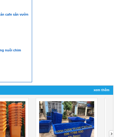
uán cafe sân vườn
g nuôi chim
xem thêm