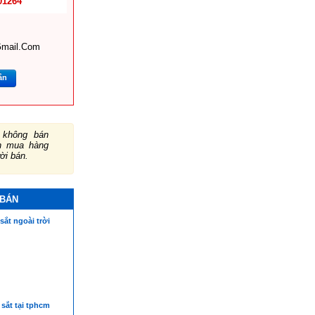
01264
mail.com
ắn
không bán
ch mua hàng
ười bán.
 BÁN
sắt ngoài trời
sắt tại tphcm