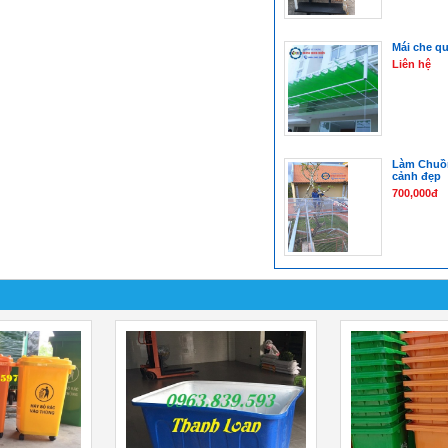
Mái che q
Liên hệ
Làm Chuồn
cảnh đẹp
700,000đ