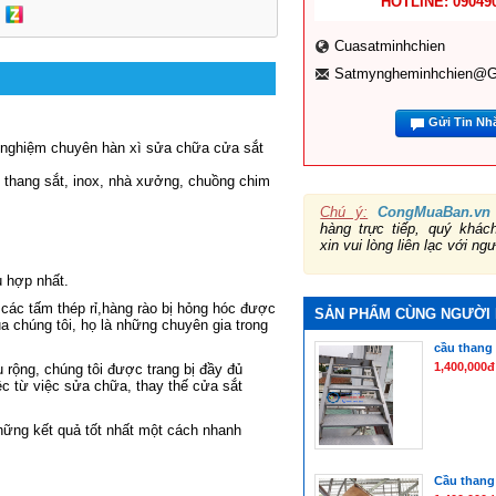
HOTLINE: 09049
Cuasatminhchien
Satmyngheminhchien@g
Gửi Tin Nh
h nghiệm chuyên hàn xì sửa chữa cửa sắt
u thang sắt, inox, nhà xưởng, chuồng chim
Chú ý:
CongMuaBan.vn
hàng trực tiếp, quý khá
xin vui lòng liên lạc với ng
ù hợp nhất.
các tấm thép rỉ,hàng rào bị hỏng hóc được
SẢN PHẨM CÙNG NGƯỜI
ủa chúng tôi, họ là những chuyên gia trong
cầu thang 
1,400,000đ
 rộng, chúng tôi được trang bị đầy đủ
iệc từ việc sửa chữa, thay thế cửa sắt
hững kết quả tốt nhất một cách nhanh
Cầu thang 