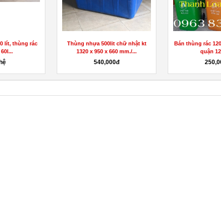
 lít, thùng rác
Thùng nhựa 500lit chữ nhật kt
Bán thùng rác 12
60l...
1320 x 950 x 660 mm./...
quận 12 
 hệ
540,000đ
250,0