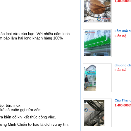
1,400,000đ
Làm mái c
 vào loại cửa của bạn. Với nhiều năm kinh
Liên hệ
ảm bảo làm hài lòng khách hàng 100%
chuồng ch
Liên hệ
Cầu Thang
p, tôn, inox
1,400,000đ
 kể cả cuộc gọi nửa đêm.
 biến cố khi kết thúc công việc.
ng Minh Chiến tự hào là dịch vụ uy tín,