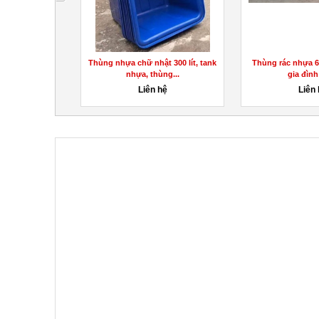
ại thủ đức
Thùng nhựa chữ nhật 300 lít, tank
Thùng rác nhựa 60
nhựa, thùng...
gia đình 
00đ
Liên hệ
Liên