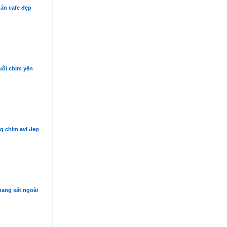
án cafe đẹp
ôi chim yến
g chim avi đẹp
hang sắt ngoài