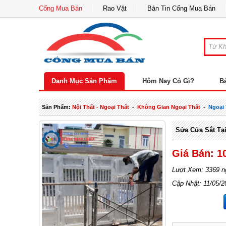
Cổng Mua Bán
Rao Vặt
Bản Tin Cổng Mua Bán
Danh Mục Sản Phẩm
Hôm Nay Có Gì?
B
Sản Phẩm:
Nội Thất - Ngoại Thất
-
Không Gian Ngoại Thất
-
Ngoại
Sửa Cửa Sắt Tạ
Giá Bán: 1
Lượt Xem: 3369 n
Cập Nhật: 11/05/2