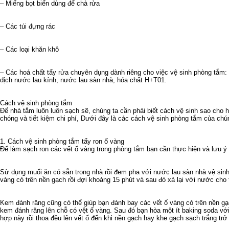
– Miếng bọt biển dùng để chà rửa
– Các túi đựng rác
– Các loại khăn khô
– Các hoá chất tẩy rửa chuyên dụng dành riêng cho việc vệ sinh phòng tắm:
dịch nước lau kính, nước lau sàn nhà, hóa chất H+T01.
Cách vệ sinh phòng tắm
Để nhà tắm luôn luôn sạch sẽ, chúng ta cần phải biết cách vệ sinh sao cho h
chóng và tiết kiệm chi phí, Dưới đây là các cách vệ sinh phòng tắm của chún
1. Cách vệ sinh phòng tắm tẩy ron ố vàng
Để làm sạch ron các vết ố vàng trong phòng tắm bạn cần thực hiện và lưu ý
Sử dụng muối ăn có sẵn trong nhà rồi đem pha với nước lau sàn nhà vệ sinh
vàng có trên nền gạch rồi đợi khoảng 15 phút và sau đó xả lại với nước cho 
Kem đánh răng cũng có thể giúp bạn đánh bay các vết ố vàng có trên nền gạc
kem đánh răng lên chỗ có vệt ố vàng. Sau đó bạn hòa một ít baking soda v
hợp này rồi thoa đều lên vết ố đến khi nền gạch hay khe gạch sạch trắng trở 