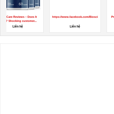
scienceMaleEnhancementGummiesUS/
Prodentim:-Pills Really Legit Or
True Vitaliti Male Enhancement
Big white teeth Scam?
(Premium Male Enhancement...
Liên hệ
100đ