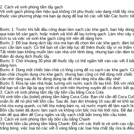
2. Cách vệ sinh phòng tắm tẩy gạch
Vệ sinh gạch phòng tắm hiệu quả không chỉ phụ thuộc vào dạng chất tẩy rử
thuộc vào phương pháp mà bạn áp dụng để loại bỏ các vết bẩn Các bước tiế
Bước 1: Trước khi bắt đầu công đoạn làm sạch các khe gạch, bạn hãy dùng 
qua toàn bộ sàn gạch, hoặc mảnh vải khô để lau tường gạch. Làm như vậy sẽ
tích tụ và việc vệ sinh khe gạch cũng trở nên dễ dàng hơn.
Bước 2: Đổ loại dung dịch tẩy rửa mà bạn đã chọn lên các khe gạch, đảm b
vực cần làm sạch. Có thể bạn sẽ cần tiếp tục đổ thêm thuốc tẩy vì nó thấm 
Tất nhiên bạn không muốn làm sàn nhà ướt lênh láng, nhưng bạn cần đảm 
thấm đủ dung dịch thuốc tẩy.
Bước 3: Chờ khoảng 30 phút để thuốc tẩy có thể ngấm hết vào các vết ố bẩn
dàng hơn.
Bước 4: Dùng một chiếc bàn chải có lông cứng để cọ sạch các khe gạch. C
bàn chải chuyên dụng cho khe gạch, nhưng bạn cũng có thể dùng một chiếc 
cần nhớ rằng sau đó thì đừng dùng lại để chải răng nữa đâu đấy nhé!
Bước 5: Rửa lại sàn nhà hoặc tường với nước sạch rồi lau khô. Đối với nh
thể bạn sẽ cần lặp lại quy trình vệ sinh trên thường xuyên để có được kết qu
3. Cách vệ sinh phòng tắm tẩy tẩy bồn cầu bằng Coca Cola
Vệ sinh bồn cầu (toilet) phòng tắm bằng Coca Cola: Bạn chỉ cần đổ Coca Cola
xoắn ốc để nó phủ hết bồn cầu. Sau đó, bạn đợi khoảng 1h sau để nó khô lại
chà rửa xung quanh, cọ hết lớp mảng bám ra, xả nước mạnh để làm sạch là
Bồn cầu toilet đã được làm sạch và không còn bốc mùi hôi thối nữa. Để đạt 
nên để qua đêm để Coca ngấm và tẩy sạch chất bẩn trong bồn cầu toilet.
3. Cách vệ sinh phòng tắm tẩy bồn cầu bằng Chanh
Vệ sinh bồn cầu phòng tắm bằng Chanh: Đối với các thiết bị vệ sinh cao c
trắng bóng, việc loại bỏ các vết ố vàng bằng các loại hóa chất tẩy rửa là điề