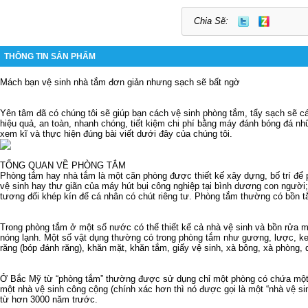
Chia Sẽ:
THÔNG TIN SẢN PHẨM
Mách bạn vệ sinh nhà tắm đơn giản nhưng sạch sẽ bất ngờ
Yên tâm đã có chúng tôi sẽ giúp bạn cách vệ sinh phòng tắm, tẩy sạch sẽ c
hiệu quả, an toàn, nhanh chóng, tiết kiệm chi phí bằng
máy đánh bóng đá
nhữ
xem kĩ và thực hiện đúng bài viết dưới đây của chúng tôi.
TỔNG QUAN VỀ PHÒNG TẮM
Phòng tắm hay nhà tắm là một căn phòng được thiết kế xây dựng, bố trí để
vệ sinh hay thư giãn của
máy hút bụi công nghiệp tại bình dương
con người;
tương đối khép kín để cá nhân có chút riêng tư. Phòng tắm thường có bồn t
Trong phòng tắm ở một số nước có thể thiết kế cả nhà vệ sinh và bồn rửa mặ
nóng lạnh. Một số vật dụng thường có trong phòng tắm như gương, lược, k
răng (bóp đánh răng), khăn mặt, khăn tắm, giấy vệ sinh, xà bông, xà phòng
Ở Bắc Mỹ từ “phòng tắm” thường được sử dụng chỉ một phòng có chứa một 
một nhà vệ sinh công cộng (chính xác hơn thì nó được gọi là một “nhà vệ si
từ hơn 3000 năm trước.