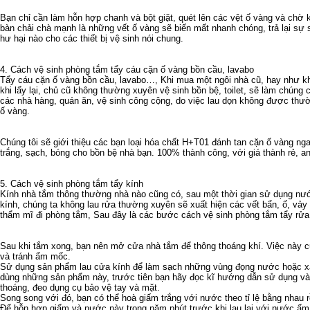
Bạn chỉ cần làm hỗn hợp chanh và bột giặt, quét lên các vệt ố vàng và chờ 
bàn chải chà mạnh là những vết ố vàng sẽ biến mất nhanh chóng, trả lại sự
hư hại nào cho các thiết bị vệ sinh nói chung.
4. Cách vệ sinh phòng tắm tẩy cáu cặn ố vàng bồn cầu, lavabo
Tẩy cáu cặn ố vàng bồn cầu, lavabo…, Khi mua một ngôi nhà cũ, hay như kh
khi lấy lại, chủ cũ không thường xuyên vệ sinh bồn bệ, toilet, sẽ làm chúng c
các nhà hàng, quán ăn, vệ sinh công cộng, do việc lau dọn không được thư
ố vàng.
Chúng tôi sẽ giới thiệu các bạn loại hóa chất H+T01 đánh tan cặn ố vàng ngay
trắng, sạch, bóng cho bồn bệ nhà bạn. 100% thành công, với giá thành rẻ, a
5. Cách vệ sinh phòng tắm tẩy kính
Kính nhà tắm thông thường nhà nào cũng có, sau một thời gian sử dụng nướ
kính, chúng ta không lau rửa thường xuyên sẽ xuất hiện các vết bẩn, ố, vả
thẩm mĩ đi phòng tắm, Sau đây là các bước cách vệ sinh phòng tắm tẩy rửa
Sau khi tắm xong, bạn nên mở cửa nhà tắm để thông thoáng khí. Việc này 
và tránh ẩm mốc.
Sử dụng sản phẩm lau cửa kính để làm sạch những vùng đọng nước hoặc xà 
dùng những sản phẩm này, trước tiên bạn hãy đọc kĩ hướng dẫn sử dụng và
thoáng, đeo dụng cụ bảo vệ tay và mặt.
Song song với đó, bạn có thể hoà giấm trắng với nước theo tỉ lệ bằng nhau r
Để hỗn hợp giấm và nước này trong năm phút trước khi lau lại với nước ấ