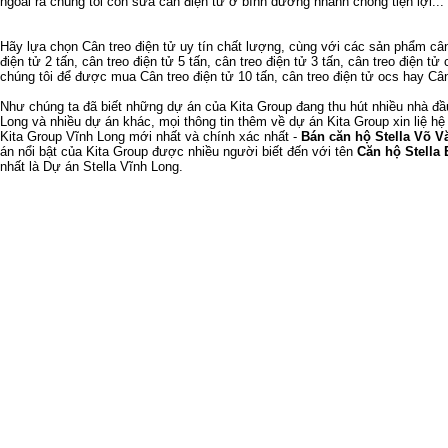
ngoài ra chúng tôi còn
sửa cân điện tử ở bình dương
nhanh chóng tiện lợi...
Hãy lựa chọn
Cân treo điện tử
uy tín chất lượng, cùng với các sản phẩm
cân
điện tử 2 tấn
,
cân treo điện tử 5 tấn
,
cân treo điện tử 3 tấn
,
cân treo điện tử 
chúng tôi để được mua
Cân treo điện tử 10 tấn
,
cân treo điện tử ocs
hay
Cân
Như chúng ta đã biết
những dự án của Kita Group
đang thu hút nhiều nhà đ
Long
và nhiều dự án khác, mọi thông tin thêm về
dự án Kita Group
xin liệ hệ
Kita Group Vĩnh Long
mới nhất và chính xác nhất -
Bán căn hộ Stella Võ V
án nổi bật của Kita Group được nhiều người biết đến với tên
Căn hộ Stella 
nhất là
Dự án Stella Vĩnh Long
.