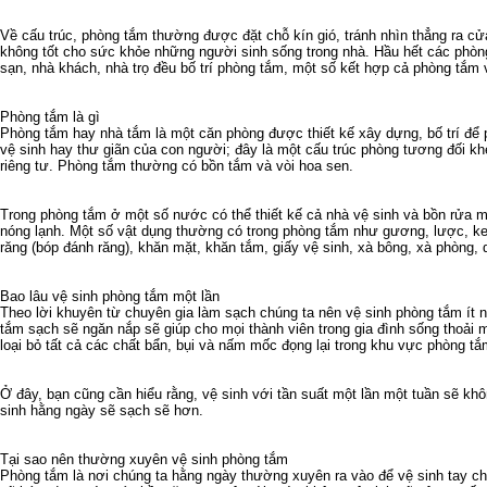
Về cấu trúc, phòng tắm thường được đặt chỗ kín gió, tránh nhìn thẳng ra cửa
không tốt cho sức khỏe những người sinh sống trong nhà. Hầu hết các phòn
sạn, nhà khách, nhà trọ đều bố trí phòng tắm, một số kết hợp cả phòng tắm 
Phòng tắm là gì
Phòng tắm hay nhà tắm là một căn phòng được thiết kế xây dựng, bố trí để
vệ sinh hay thư giãn của con người; đây là một cấu trúc phòng tương đối kh
riêng tư. Phòng tắm thường có bồn tắm và vòi hoa sen.
Trong phòng tắm ở một số nước có thể thiết kế cả nhà vệ sinh và bồn rửa mặ
nóng lạnh. Một số vật dụng thường có trong phòng tắm như gương, lược, k
răng (bóp đánh răng), khăn mặt, khăn tắm, giấy vệ sinh, xà bông, xà phòng,
Bao lâu vệ sinh phòng tắm một lần
Theo lời khuyên từ chuyên gia làm sạch chúng ta nên vệ sinh phòng tắm ít 
tắm sạch sẽ ngăn nắp sẽ giúp cho mọi thành viên trong gia đình sống thoải 
loại bỏ tất cả các chất bẩn, bụi và nấm mốc đọng lại trong khu vực phòng tắ
Ở đây, bạn cũng cần hiểu rằng, vệ sinh với tần suất một lần một tuần sẽ khô
sinh hằng ngày sẽ sạch sẽ hơn.
Tại sao nên thường xuyên vệ sinh phòng tắm
Phòng tắm là nơi chúng ta hằng ngày thường xuyên ra vào để vệ sinh tay ch