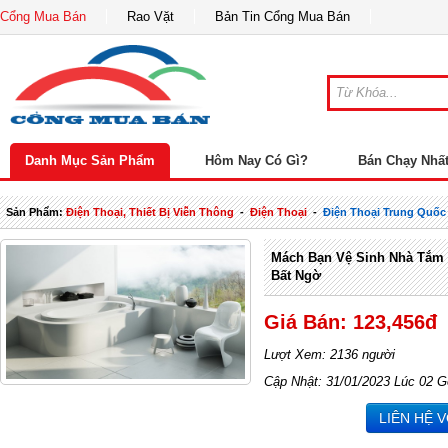
Cổng Mua Bán
Rao Vặt
Bản Tin Cổng Mua Bán
Danh Mục Sản Phẩm
Hôm Nay Có Gì?
Bán Chạy Nhấ
Sản Phẩm:
Điện Thoại, Thiết Bị Viễn Thông
-
Điện Thoại
-
Điện Thoại Trung Quốc
Mách Bạn Vệ Sinh Nhà Tắm
Bất Ngờ
Giá Bán: 123,456đ
Lượt Xem: 2136 người
Cập Nhật: 31/01/2023 Lúc 02 G
LIÊN HỆ 