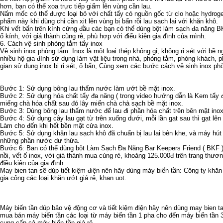
hơn, bạn có thể xoa trực tiếp giấm lên vùng cần lau.
Nấm mốc có thể được loại bỏ với chất tẩy có nguồn gốc từ clo hoặc hydrog
phẩm này khi dùng chỉ cần xịt lên vùng bị bẩn rồi lau sạch lại với khăn khô.
Khi vết bẩn trên kính cứng đầu các bạn có thể dùng bột làm sạch đa năng BK
ố kính, với giá thành cũng rẻ, phù hợp với điểu kiện gia đình của mình.
6. Cách vệ sinh phòng tắm tẩy inox
Vệ sinh inox phòng tắm: Inox là một loại thép không gỉ, không rỉ sét với bề
nhiều hộ gia đình sử dụng làm vật liệu trong nhà, phòng tắm, phòng khách,
gian sử dụng inox bị rỉ sét, ố bẩn, Cùng xem các bước cách vệ sinh inox ph
Bước 1: Sử dụng bông lau thấm nước làm ướt bề mặt inox.
Bước 2: Sử dụng hóa chất tẩy đa năng ( trong video hướng dẫn là Kem tẩy đ
miếng chà hóa chất sau đó lây miến chà chà sạch bề mặt inox.
Bước 3: Dùng bông lau thấm nước để lau đi phần hóa chất trên bên mặt inox
Bước 4: Sử dụng cây lau gạt từ trên xuống dưới, mỗi lần gạt sau thì gạt lên
Làm cho đến khi hết bền mặt cửa inox.
Bước 5: Sử dụng khăn lau sạch khô đã chuẩn bị lau lai bên khe, và
máy hút 
những phần nước dư thừa.
Bước 6: Ban có thể dùng bột Làm Sạch Đa Năng Bar Keepers Friend ( BKF )
nồi, vết ố inox, với giá thành mua củng rẻ, khoảng 125.000đ trên trang thư
điều kiện của gia đình.
May bien tan
sẽ dúp tiết kiệm điện nên hãy dùng
máy biến tần
: Công ty
khăn
gia công các loại
khăn ướt giá rẻ
,
khan uot
.
Máy biến tần
dúp bảo vệ động cơ và tiết kiệm điện hãy nên dùng
may bien t
mua bán máy biến tần
các loại từ
máy biến tần 1 pha
cho đến
máy biến tần 
cung cấp cả
máy biến tần giá rẻ
.