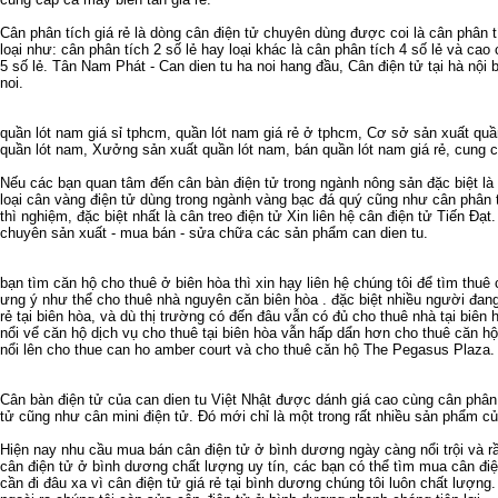
Cân phân tích giá rẻ
là dòng cân điện tử chuyên dùng được coi là
cân phân t
loại như:
cân phân tích 2 số lẻ
hay loại khác là
cân phân tích 4 số lẻ
và cao c
5 số lẻ
. Tân Nam Phát -
Can dien tu ha noi
hang đầu,
Cân điện tử tại hà nội
b
noi
.
quần lót nam giá sỉ tphcm
,
quần lót nam giá rẻ ở tphcm
,
Cơ sở sản xuất quầ
quần lót nam
,
Xưởng sản xuất quần lót nam
,
bán quần lót nam giá rẻ
,
cung c
Nếu các bạn quan tâm đến
cân bàn điện tử
trong ngành nông sản đặc biệt là
loại
cân vàng điện tử
dùng trong ngành vàng bạc đá quý cũng như
cân phân 
thì nghiệm, đặc biệt nhất là
cân treo điện tử
Xin liên hệ
cân điện tử
Tiến Đạt.
chuyên sản xuất - mua bán - sửa chữa các sản phẩm
can dien tu
.
bạn tìm
căn hộ cho thuê ở biên hòa
thì xin hạy liên hệ chúng tôi để tìm
thuê 
ưng ý như thể
cho thuê nhà nguyên căn biên hòa
. đặc biệt nhiều người đan
rẻ tại biên hòa
, và dù thị trường có đến đâu vẫn có đủ
cho thuê nhà tại biên 
nổi vể
căn hộ dịch vụ cho thuê tại biên hòa
vẫn hấp dẩn hơn
cho thuê căn hộ
nổi lên
cho thue can ho amber court
và
cho thuê căn hộ The Pegasus Plaza
.
Cân bàn điện tử
của
can dien tu
Việt Nhật được dánh giá cao cùng
cân phân 
tử
cũng như
cân mini điện tử
. Đó mới chỉ là một trong rất nhiều sản phẩm c
Hiện nay nhu cầu
mua bán cân điện tử ở bình dương
ngày càng nổi trội và 
cân điện tử ở bình dương
chất lượng uy tín, các bạn có thể tìm mua
cân đi
cần đi đâu xa vì
cân điện tử giá rẻ tại bình dương
chúng tôi luôn chất lượng