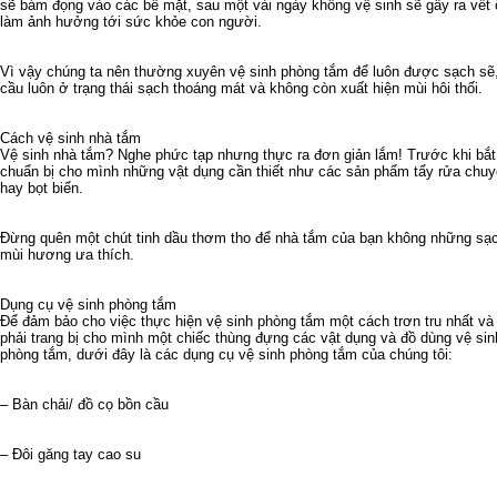
sẽ bám đọng vào các bề mặt, sau một vài ngày không vệ sinh sẽ gây ra vết ố
làm ảnh hưởng tới sức khỏe con người.
Vì vậy chúng ta nên thường xuyên vệ sinh phòng tắm để luôn được sạch sẽ
cầu luôn ở trạng thái sạch thoáng mát và không còn xuất hiện mùi hôi thối.
Cách vệ sinh nhà tắm
Vệ sinh nhà tắm? Nghe phức tạp nhưng thực ra đơn giản lắm! Trước khi bắt
chuẩn bị cho mình những vật dụng cần thiết như các sản phẩm tẩy rửa chuyê
hay bọt biển.
Đừng quên một chút tinh dầu thơm tho để nhà tắm của bạn không những sạ
mùi hương ưa thích.
Dụng cụ vệ sinh phòng tắm
Để đảm bảo cho việc thực hiện vệ sinh phòng tắm một cách trơn tru nhất và 
phải trang bị cho mình một chiếc thùng đựng các vật dụng và đồ dùng vệ si
phòng tắm, dưới đây là các dụng cụ vệ sinh phòng tắm của chúng tôi:
– Bàn chải/ đồ cọ bồn cầu
– Đôi găng tay cao su