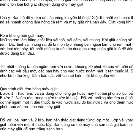
nên chọn loại bột giặt chuyên dùng cho máy giặt.
Chú ý: Bạn có để ý rèm có các vòng khuyên không? Giặt thì nhất định phải 
nó sẽ nhanh chóng làm hỏng cả rèm và máy giặt nhà bạn đấy. Giặt xong khi tr
Rèm không nên giặt máy:
Những rèm làm bằng chất liệu vải thô, vải gấm, vải nhung. Khi giặt chúng sẽ 
rèm. Đặc biệt vải nhung rất dễ bị mòn lớp nhung bên ngoài làm cho rèm mất 
với loại rèm này, tốt nhất chúng ta nên áp dụng phương pháp giặt khô để đả
được dáng ban đầu.
Tốt nhất chúng ta nên ngâm rèm với nước khoảng 30 phút để các vết bẩn dễ 
dính các vết dầu mỡ, các bạn hãy cho vào nước ngâm một ít tàn thuốc lá.
như bình thường. Đảm bảo các vết bẩn sẽ biến mất không dấu vết.
Quy trình giặt rèm bằng máy giặt:
Bước 1: Tháo rèm, và sử dụng chổi lông gà hoặc máy hút bụi phủi sơ bụi bẩ
Bước 2: Ngâm rèm trong nước trước khi giặt. Đối với những tấmrèm quá b
có thể ngâm một ít đầu thuốc lá vào nước sau đó lọc nước và cho thêm nướ
phút, sau đó mới cho vào máy giặt.
Đối với loại rèm vải 2 lớp, bạn nên tháo giặt riêng từng lớp một. Lớp vải vo
giặt thêm với một ít thuốc tẩy. Bạn cũng có thể
máy chà sàn nhà giá bao nhi
của máy giặt để rèm trắng sạch hơn.