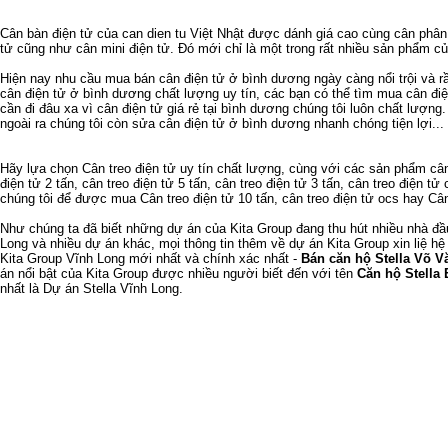
Cân bàn điện tử
của
can dien tu
Việt Nhật được dánh giá cao cùng
cân phân 
tử
cũng như
cân mini điện tử
. Đó mới chỉ là một trong rất nhiều sản phẩm c
Hiện nay nhu cầu
mua bán cân điện tử ở bình dương
ngày càng nổi trội và 
cân điện tử ở bình dương
chất lượng uy tín, các bạn có thể tìm mua
cân đi
cần đi đâu xa vì
cân điện tử giá rẻ tại bình dương
chúng tôi luôn chất lượng
ngoài ra chúng tôi còn
sửa cân điện tử ở bình dương
nhanh chóng tiện lợi...
Hãy lựa chọn
Cân treo điện tử
uy tín chất lượng, cùng với các sản phẩm
cân
điện tử 2 tấn
,
cân treo điện tử 5 tấn
,
cân treo điện tử 3 tấn
,
cân treo điện tử 
chúng tôi để được mua
Cân treo điện tử 10 tấn
,
cân treo điện tử ocs
hay
Cân
Như chúng ta đã biết
những dự án của Kita Group
đang thu hút nhiều nhà đ
Long
và nhiều dự án khác, mọi thông tin thêm về
dự án Kita Group
xin liệ hệ
Kita Group Vĩnh Long
mới nhất và chính xác nhất -
Bán căn hộ Stella Võ V
án nổi bật của Kita Group được nhiều người biết đến với tên
Căn hộ Stella 
nhất là
Dự án Stella Vĩnh Long
.