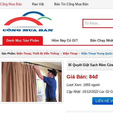
Cổng Mua Bán
Rao Vặt
Bản Tin Cổng Mua Bán
Danh Mục Sản Phẩm
Hôm Nay Có Gì?
Bán Chạy Nhấ
Sản Phẩm:
Điện Thoại, Thiết Bị Viễn Thông
-
Điện Thoại
-
Điện Thoại Trung Quốc
Bí Quyết Giặt Sạch Rèm Cửa
Giá Bán: 84đ
Lượt Xem: 1955 người
Cập Nhật: 15/12/2022 Lúc 02 G
LIÊN HỆ 