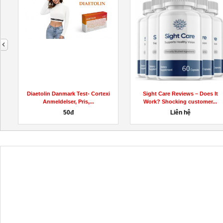
next
Test- Cortexi
Sight Care Reviews – Does It
https://www.face
Pris,...
Work? Shocking customer...
Liên hệ
Liên 