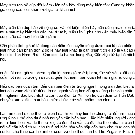
May bien tan
sẽ dúp tiết kiệm điện nên hãy dùng
máy biến tần
: Công ty
khăn
gia công các loại
khăn ướt giá rẻ
,
khan uot
.
Máy biến tần
dúp bảo vệ động cơ và tiết kiệm điện hãy nên dùng
may bien t
mua bán máy biến tần
các loại từ
máy biến tần 1 pha
cho đến
máy biến tần 
cung cấp cả
máy biến tần giá rẻ
.
Cân phân tích giá rẻ
là dòng cân điện tử chuyên dùng được coi là
cân phân t
loại như:
cân phân tích 2 số lẻ
hay loại khác là
cân phân tích 4 số lẻ
và cao c
5 số lẻ
. Tân Nam Phát -
Can dien tu ha noi
hang đầu,
Cân điện tử tại hà nội
b
noi
.
quần lót nam giá sỉ tphcm
,
quần lót nam giá rẻ ở tphcm
,
Cơ sở sản xuất quầ
quần lót nam
,
Xưởng sản xuất quần lót nam
,
bán quần lót nam giá rẻ
,
cung c
Nếu các bạn quan tâm đến
cân bàn điện tử
trong ngành nông sản đặc biệt là
loại
cân vàng điện tử
dùng trong ngành vàng bạc đá quý cũng như
cân phân 
thì nghiệm, đặc biệt nhất là
cân treo điện tử
Xin liên hệ
cân điện tử
Tiến Đạt.
chuyên sản xuất - mua bán - sửa chữa các sản phẩm
can dien tu
.
bạn tìm
căn hộ cho thuê ở biên hòa
thì xin hạy liên hệ chúng tôi để tìm
thuê 
ưng ý như thể
cho thuê nhà nguyên căn biên hòa
. đặc biệt nhiều người đan
rẻ tại biên hòa
, và dù thị trường có đến đâu vẫn có đủ
cho thuê nhà tại biên 
nổi vể
căn hộ dịch vụ cho thuê tại biên hòa
vẫn hấp dẩn hơn
cho thuê căn hộ
nổi lên
cho thue can ho amber court
và
cho thuê căn hộ The Pegasus Plaza
.