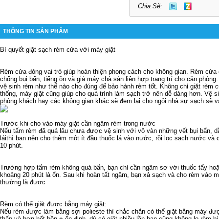
Chia Sẽ:
THÔNG TIN SẢN PHẨM
Bí quyết giặt sạch rèm cửa với máy giặt
Rèm cửa đóng vai trò giúp hoàn thiện phong cách cho không gian. Rèm cửa 
chống bụi bẩn, tiếng ồn và
giá máy chà sàn liên hợp
trang trí cho căn phòng.
vệ sinh rèm như thế nào cho đúng để bảo hành rèm tốt. Không chỉ giặt rèm
thống, máy giặt cũng giúp cho quá trình làm sạch trở nên dễ dàng hơn. Vệ 
phòng khách hay các không gian khác sẽ đem lại cho ngôi nhà sự sạch sẽ v
Trước khi cho vào máy giặt cần ngâm rèm trong nước
Nếu tấm rèm đã quá lâu chưa được vệ sinh với vô vàn những vết bụi bẩn,
lái
thì bạn nên cho thêm một ít đầu thuốc lá vào nước, rồi lọc sạch nước và
10 phút.
Trường hợp tấm rèm không quá bẩn, bạn chỉ cần ngâm sơ với thuốc tẩy hoặ
khoảng 20 phút là ổn. Sau khi hoàn tất ngâm, bạn xả sạch và cho rèm vào m
thường là được
Rèm có thể giặt được bằng máy giặt:
Nếu rèm được làm bằng sợi polieste thì chắc chắn có thể giặt bằng máy được
thấp và hơn hết bền + ổn định, dù có giặt nhiều lần bạn cũng không lo rèm bị