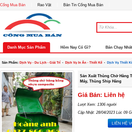
Cổng Mua Bán
Rao Vặt
Bản Tin Cổng Mua Bán
Danh Mục Sản Phẩm
Hôm Nay Có Gì?
Bán Chạy Nhấ
Sản Phẩm:
Dịch Vụ - Du Lịch - Giải Trí
-
Dịch Vụ In Ấn - Thiết Kế
-
Dịch Vụ Thiết 
Sản Xuất Thùng Chở Hàng T
Máy, Thùng Ship Hàng
Giá Bán: Liên hệ
Lượt Xem: 1306 người
Cập Nhật: 28/04/2023 Lúc 09 G
LIÊN HỆ 