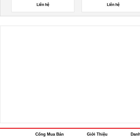
Liên hệ
Liên hệ
Cổng Mua Bán
Giới Thiệu
Dan