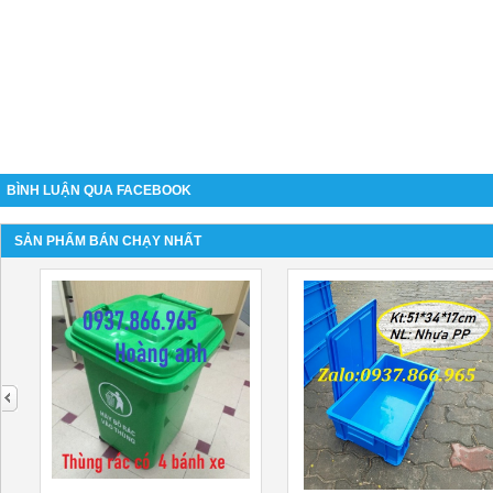
BÌNH LUẬN QUA FACEBOOK
SẢN PHẨM BÁN CHẠY NHẤT
next