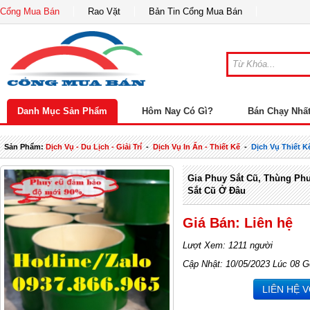
Cổng Mua Bán
Rao Vặt
Bản Tin Cổng Mua Bán
Danh Mục Sản Phẩm
Hôm Nay Có Gì?
Bán Chạy Nhấ
Sản Phẩm:
Dịch Vụ - Du Lịch - Giải Trí
-
Dịch Vụ In Ấn - Thiết Kế
-
Dịch Vụ Thiết 
Gia Phuy Sắt Cũ, Thùng Ph
Sắt Cũ Ở Đâu
Giá Bán: Liên hệ
Lượt Xem: 1211 người
Cập Nhật: 10/05/2023 Lúc 08 G
LIÊN HỆ 