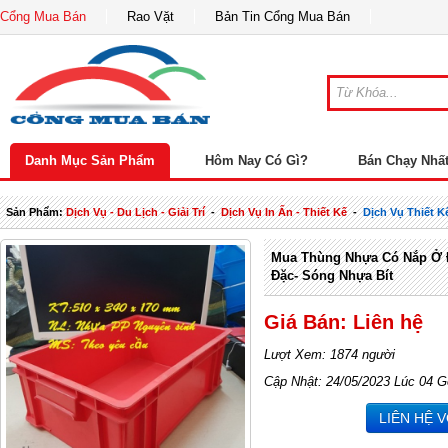
Cổng Mua Bán
Rao Vặt
Bản Tin Cổng Mua Bán
Danh Mục Sản Phẩm
Hôm Nay Có Gì?
Bán Chạy Nhấ
Sản Phẩm:
Dịch Vụ - Du Lịch - Giải Trí
-
Dịch Vụ In Ấn - Thiết Kế
-
Dịch Vụ Thiết 
Mua Thùng Nhựa Có Nắp Ở 
Đặc- Sóng Nhựa Bít
Giá Bán: Liên hệ
Lượt Xem: 1874 người
Cập Nhật: 24/05/2023 Lúc 04 G
LIÊN HỆ 