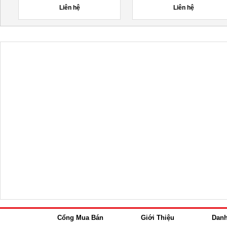
Liên hệ
Liên hệ
Cổng Mua Bán
Giới Thiệu
Dan