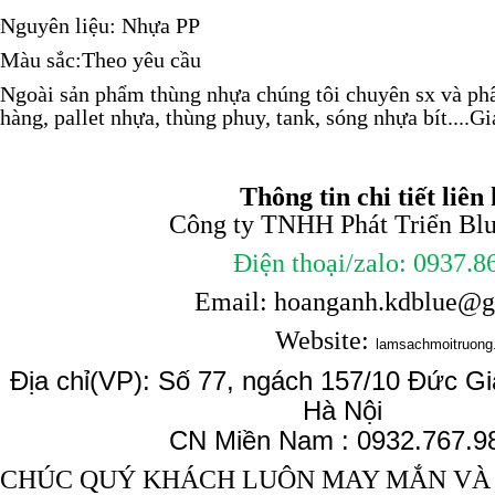
Nguyên liệu: Nhựa PP
Màu sắc:Theo yêu cầu
Ngoài sản phẩm
thùng
nhựa chúng tôi chuyên sx và ph
hàng, pallet nhựa, thùng phuy, tank, sóng nhựa bít....
Gi
Thông tin chi tiết liên 
Công ty TNHH Phát Triển Blue
Điện thoại/zalo: 0937.8
Email: hoanganh.kdblue@
Website:
lamsachmoitruong
Địa chỉ(VP): Số 77, ngách 157/10 Đức Gi
Hà Nội
CN Miền Nam : 0932.767.9
CHÚC QUÝ KHÁCH LUÔN MAY MẮN VÀ