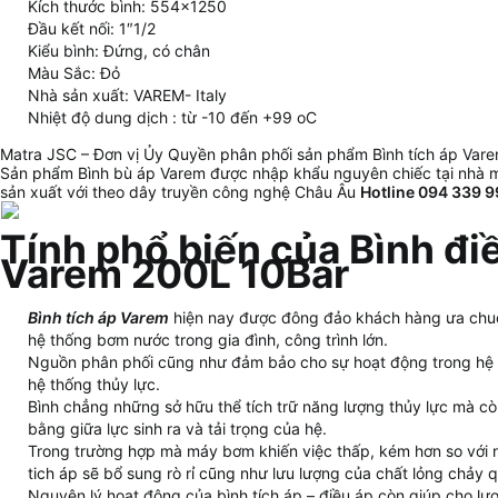
Kích thước bình: 554×1250
Đầu kết nối: 1″1/2
Kiểu bình: Đứng, có chân
Màu Sắc: Đỏ
Nhà sản xuất: VAREM- Italy
Nhiệt độ dung dịch : từ -10 đến +99 oC
Matra JSC – Đơn vị Ủy Quyền phân phối sản phẩm Bình tích áp Varem
Sản phẩm Bình bù áp Varem được nhập khẩu nguyên chiếc tại nhà m
sản xuất với theo dây truyền công nghệ Châu Âu
Hotline 094 339 
Tính phổ biến của Bình đi
Varem 200L 10Bar
Bình tích áp Varem
hiện nay được đông đảo khách hàng ưa chuộ
hệ thống bơm nước trong gia đình, công trình lớn.
Nguồn phân phối cũng như đảm bảo cho sự hoạt động trong h
hệ thống thủy lực.
Bình chẳng những sở hữu thể tích trữ năng lượng thủy lực mà cò
bằng giữa lực sinh ra và tải trọng của hệ.
Trong trường hợp mà máy bơm khiến việc thấp, kém hơn so với n
tich áp sẽ bổ sung rò rỉ cũng như lưu lượng của chất lỏng chảy 
Nguyên lý hoạt động của bình tích áp – điều áp còn giúp cho l