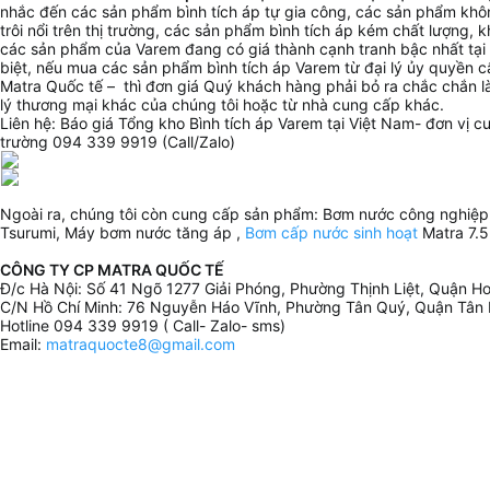
nhắc đến các sản phẩm bình tích áp tự gia công, các sản phẩm khô
trôi nổi trên thị trường, các sản phẩm bình tích áp kém chất lượng, 
các sản phẩm của Varem đang có giá thành cạnh tranh bậc nhất tại
biệt, nếu mua các sản phẩm bình tích áp Varem từ đại lý ủy quyền 
Matra Quốc tế – thì đơn giá Quý khách hàng phải bỏ ra chắc chắn l
lý thương mại khác của chúng tôi hoặc từ nhà cung cấp khác.
Liên hệ: Báo giá Tổng kho Bình tích áp Varem tại Việt Nam- đơn vị cu
trường 094 339 9919 (Call/Zalo)
Ngoài ra, chúng tôi còn cung cấp sản phẩm: Bơm nước công nghiệ
Tsurumi, Máy bơm nước tăng áp ,
Bơm cấp nước sinh hoạt
Matra 7.
CÔNG TY CP MATRA QUỐC TẾ
Đ/c Hà Nội: Số 41 Ngõ 1277 Giải Phóng, Phường Thịnh Liệt, Quận Ho
C/N Hồ Chí Minh: 76 Nguyễn Háo Vĩnh, Phường Tân Quý, Quận Tân 
Hotline 094 339 9919 ( Call- Zalo- sms)
Email:
matraquocte8@gmail.com