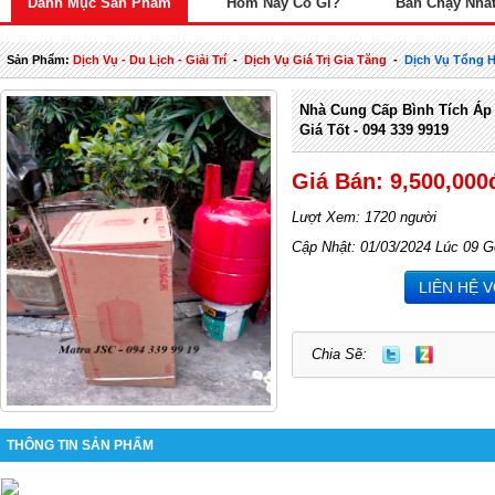
Danh Mục Sản Phẩm
Hôm Nay Có Gì?
Bán Chạy Nhấ
Sản Phẩm:
Dịch Vụ - Du Lịch - Giải Trí
-
Dịch Vụ Giá Trị Gia Tăng
-
Dịch Vụ Tổng 
Nhà Cung Cấp Bình Tích Áp
Giá Tốt - 094 339 9919
Giá Bán: 9,500,000
Lượt Xem: 1720 người
Cập Nhật: 01/03/2024 Lúc 09 G
LIÊN HỆ 
Chia Sẽ:
THÔNG TIN SẢN PHẨM