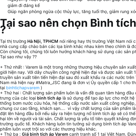
giảm đi đáng kể
Giúp ngăn phòng ngừa cộc thủy lực, tăng tuổi thọ, giảm rung x
Tại sao nên chọn Bình tíc
?
Tại thị trường
Hà Nội, TPHCM
nói riêng hay thị trường Việt Nam nói 
nhà cung cấp chào bán các lọa bình khác nhau kèm theo chính là đơ
Còn chúng tôi, chúng tôi luôn hướng khách hàng sử dụng các sản p
Tại sao như vậy ??
+ Thứ nhất : Varem là một trong những thương hiệu chuyên sản xuất
giới hiện nay. Với dây chuyền công nghệ hiện đại và được sản xuất 1
truyền sản xuất tiên tiến hiện đại sau đó xuất khẩu ra các nước trên 
Nam mà hiện nay #Matra_JSC đang là đơn vị Ủy quyền cấp 1 cho t
tại
binhtichapvarem
)
+ Thứ hai : Chất lượng sản phẩm luôn là vấn đề quan tâm hàng đầu
trưng của các loại
bình tích áp
là sử dụng để tạo áp lực cho một hệ
thống bơm nước cứu hỏa, hệ thống cấp nước sản xuất công nghiệp,
chung cư cao tầng, khách sạn…. vì vậy chất lượng của sản phẩm là
đặt lên hàng đầu bởi nếu sảy ra hiện tượng nổ bình tích áp sẽ có th
hại lớn về người và tài sản. Chất lượng là yếu tố tiên quyết khẳng đị
trường quốc tế. Khách hàng luôn tin tưởng sử dụng bình tích áp Var
phẩm luôn vượt trội so với các thương hiệu khác.
+ Thứ ba :
Giá bình tích áp Varem
cạnh tranh số 1 tại Việt Nam. Đú