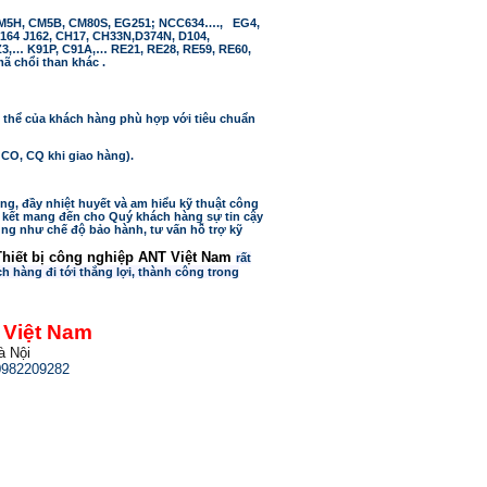
 CM5H, CM5B, CM80S, EG251; NCC634…., EG4,
J164 J162, CH17, CH33N,D374N, D104,
Z3,… K91P, C91A,… RE21, RE28, RE59, RE60,
 chổi than khác .
 thể của khách hàng phù hợp với tiêu chuẩn
CO, CQ khi giao hàng).
ng, đầy nhiệt huyết và am hiểu kỹ thuật công
m kết mang đến cho Quý khách hàng sự tin cậy
ũng như chế độ bảo hành, tư vấn hỗ trợ kỹ
hiết bị công nghiệp ANT Việt Nam
rất
 hàng đi tới thắng lợi, thành công trong
 Việt Nam
à Nội
0982209282