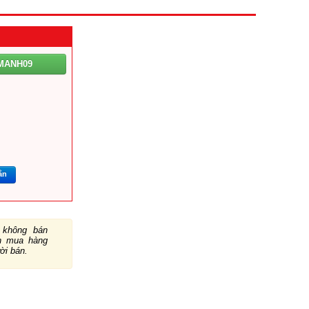
MANH09
ắn
không bán
ch mua hàng
ười bán.