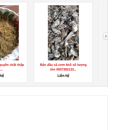
g cao sản số
Bán giống chuối cấy mô số
Cần bán giống k
lớn...
lượng lớn...
tím 0937
 hệ
Liên hệ
Liê