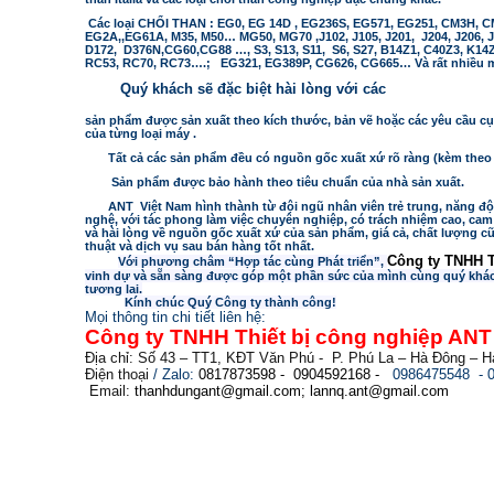
Các loại CHỔI THAN : EG0, EG 14D , EG236S, EG571, EG251, CM3H,
EG2A,,EG61A, M35, M50… MG50, MG70 ,J102, J105, J201, J204, J206, 
D172, D376N,CG60,CG88 …, S3, S13, S11, S6, S27, B14Z1, C40Z3, K14
RC53, RC70, RC73….; EG321, EG389P, CG626, CG665… Và rất nhiều mã
Quý khách sẽ đặc biệt hài lòng với các
sản phẩm được sản xuất theo kích thước, bản vẽ hoặc các yêu cầu cụ
của từng loại máy .
Tất cả các sản phẩm đều có nguồn gốc xuất xứ rõ ràng (kèm theo 
Sản phẩm được bảo hành theo tiêu chuẩn của nhà sản xuất.
ANT
Việt Nam hình thành từ đội ngũ nhân viên trẻ trung, năng độ
nghệ, với tác phong làm việc chuyên nghiệp, có trách nhiệm cao, ca
và hài lòng về nguồn gốc xuất xứ của sản phẩm, giá cả, chất lượng c
thuật và dịch vụ sau bán hàng tốt nhất.
Công ty TNHH T
Với phương châm “Hợp tác cùng Phát triển”,
vinh dự và sẵn sàng được góp một phần sức của mình cùng quý khách
tương lai.
Kính chúc Quý Công ty thành công!
Mọi thông tin chi tiết liên hệ:
Công ty TNHH Thiết bị công nghiệp ANT
Địa chỉ: Số 43 – TT1, KĐT Văn Phú -
P. Phú La – Hà Đông – H
Điện thoại
/ Zalo:
0817873598 -
0904592168 -
0986475548
- 
Email:
thanhdungant@gmail.com
;
lannq.ant@gmail.com