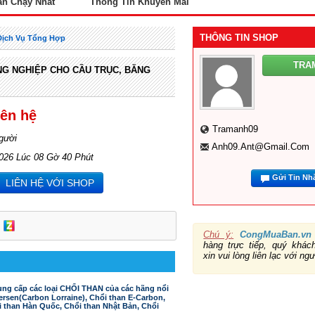
án Chạy Nhất
Thông Tin Khuyến Mãi
THÔNG TIN SHOP
Dịch Vụ Tổng Hợp
TRA
NG NGHIỆP CHO CẦU TRỤC, BĂNG
iên hệ
Tramanh09
gười
Anh09.ant@gmail.com
2026 Lúc 08 Gờ 40 Phút
Gửi Tin Nh
LIÊN HỆ VỚI SHOP
Chú ý:
CongMuaBan.vn
hàng trực tiếp, quý khá
xin vui lòng liên lạc với ng
ung cấp các loại CHỔI THAN của các hãng nổi
rsen(Carbon Lorraine), Chổi than E-Carbon,
i than Hàn Quốc, Chổi than Nhật Bản, Chổi