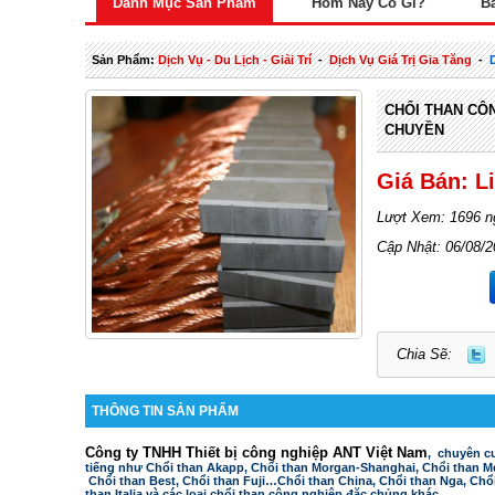
Danh Mục Sản Phẩm
Hôm Nay Có Gì?
B
Sản Phẩm:
Dịch Vụ - Du Lịch - Giải Trí
-
Dịch Vụ Giá Trị Gia Tăng
-
CHỔI THAN CÔ
CHUYỀN
Giá Bán: L
Lượt Xem: 1696 n
Cập Nhật: 06/08/
Chia Sẽ:
THÔNG TIN SẢN PHẨM
Công ty TNHH Thiết bị công nghiệp ANT Việt Nam
, chuyên c
tiếng như
Chổi than Akapp, Chổi than Morgan-Shanghai, Chổi than Me
Chổi than Best, Chổi than Fuji…Chổi than China, Chổi than Nga, Chổ
than Italia và các loại chổi than công nghiệp đặc chủng khác.