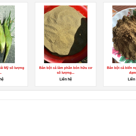
 khô số lượng
Bán Vỏ Đậu Xanh, Đậu Xanh Hạt,
Bán gừng giốn
92133...
Đậu Xanh Tróc...
lượng 
 hệ
Liên hệ
Liên