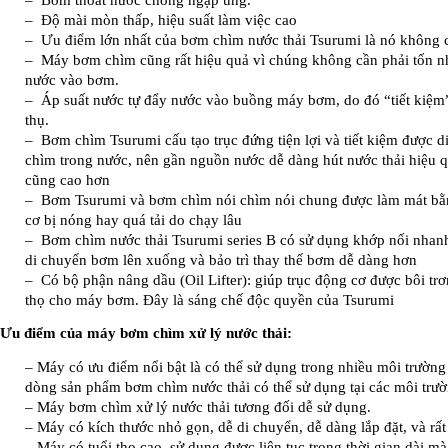
– Độ mài mòn thấp, hiệu suất làm việc cao
– Ưu điểm lớn nhất của bơm chìm nước thải Tsurumi là nó không 
– Máy bơm chìm cũng rất hiệu quả vì chúng không cần phải tốn n
nước vào bơm.
– Áp suất nước tự đẩy nước vào buồng máy bơm, do đó “tiết kiệm” 
thụ.
– Bơm chìm Tsurumi cấu tạo trục đứng tiện lợi và tiết kiệm được d
chìm trong nước, nên gần nguồn nước dễ dàng hút nước thải hiệu 
cũng cao hơn
– Bơm Tsurumi và bơm chìm nói chìm nói chung được làm mát bằ
cơ bị nóng hay quá tải do chạy lâu
– Bơm chìm nước thải Tsurumi series B có sử dụng khớp nối nhanh,
di chuyển bơm lên xuống và bảo trì thay thế bơm dễ dàng hơn
– Có bộ phận nâng dầu (Oil Lifter): giúp trục động cơ được bôi trơn
thọ cho máy bơm. Đây là sáng chế độc quyền của Tsurumi
Ưu điểm của máy bơm chìm xử lý nước thải:
– Máy có ưu điểm nổi bật là có thể sử dụng trong nhiều môi trườn
dòng sản phẩm bơm chìm nước thải có thể sử dụng tại các môi trườ
– Máy bơm chìm xử lý nước thải tương đối dễ sử dụng.
– Máy có kích thước nhỏ gọn, dễ di chuyển, dễ dàng lắp đặt, và rất 
– Máy có tuổi thọ cao, sử dụng được liên tục trong thời gian dài m