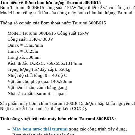
Tìm hiểu về Bơm chìm lưu lượng Tsurumi 300B615
Bơm Tsurumi 300B615 công suất 15kW được thiết kế và có cấu tạo ch
Model bơm công suất lớn của dòng máy bơm chìm lưu lượng Tsurumi –
Thông số cơ bản của Bơm thoát nước Tsurumi 300B615
Model: Tsurumi 300B615 Công suất 15kW
Công suất: 15Kw/ 380V
Qmax = 15m3/min
Hmax = 10.25m
Họng xả: 300mm
Kích thước DxRxC: 766x656x1314mm
Trọng lượng (trừ dây cáp): 550kg
Nhiệt độ chất lỏng: 0 – 40 độ C
Vật rắn cho phép qua: 140x90mm
Vật liệu: Thân, cánh bằng gang
Nhà sản xuất: Tsurumi – Japan
Sản phẩm máy bơm chìm Tsurumi 300B615 được nhập khẩu nguyên chi
Nhật cam kết bảo hành 12 tháng kèm CO/CQ.
Tính năng vượt trội của máy bơm chìm Tsurumi 300B615 :
–
Máy bơm nước thải tsurumi
trong các công trình xây dựng,
– Bơm thoát nước chống ngập úng.