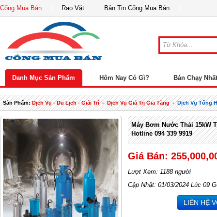
Cổng Mua Bán
Rao Vặt
Bản Tin Cổng Mua Bán
Danh Mục Sản Phẩm
Hôm Nay Có Gì?
Bán Chạy Nhấ
Sản Phẩm:
Dịch Vụ - Du Lịch - Giải Trí
-
Dịch Vụ Giá Trị Gia Tăng
-
Dịch Vụ Tổng 
Máy Bơm Nước Thải 15kW Ts
Hotline 094 339 9919
Giá Bán: 255,000,0
Lượt Xem: 1188 người
Cập Nhật: 01/03/2024 Lúc 09 G
LIÊN HỆ 