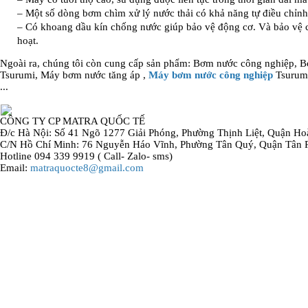
– Một số dòng bơm chìm xử lý nước thải có khả năng tự điều chỉnh
– Có khoang dầu kín chống nước giúp bảo vệ động cơ. Và bảo vệ c
hoạt.
Ngoài ra, chúng tôi còn cung cấp sản phẩm: Bơm nước công nghiệp, 
Tsurumi, Máy bơm nước tăng áp ,
Máy bơm nước công nghiệp
Tsurumi
...
CÔNG TY CP MATRA QUỐC TẾ
Đ/c Hà Nội: Số 41 Ngõ 1277 Giải Phóng, Phường Thịnh Liệt, Quận Ho
C/N Hồ Chí Minh: 76 Nguyễn Háo Vĩnh, Phường Tân Quý, Quận Tân 
Hotline 094 339 9919 ( Call- Zalo- sms)
Email:
matraquocte8@gmail.com