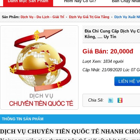
Danh Mục Sản Phẩm
Hôm Nay Có Gì?
Bán Chạy Nhấ
Sản Phẩm:
Dịch Vụ - Du Lịch - Giải Trí
-
Dịch Vụ Giá Trị Gia Tăng
-
Dịch Vụ Xuất 
Địa Chỉ Cung Cấp Dịch Vụ C
Kông, .... Uy Tín
Giá Bán: 20,000đ
Lượt Xem: 1834 người
Cập Nhật: 21/08/2020 Lúc 07 G
LIÊN HỆ 
Chia Sẽ:
THÔNG TIN SẢN PHẨM
DỊCH VỤ CHUYỂN TIỀN QUỐC TẾ NHANH CHÓN