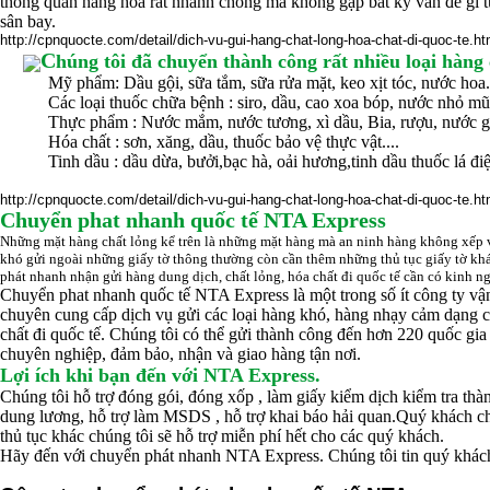
thông quan hàng hóa rất nhanh chóng mà không gặp bất kỳ vấn đề gì
sân bay.
http://cpnquocte.com/detail/dich-vu-gui-hang-chat-long-hoa-chat-di-quoc-te.ht
C
húng tôi đã chuyển thành công rất nhiều loại hàng 
Mỹ phẩm: Dầu gội, sữa tắm, sữa rửa mặt, keo xịt tóc, nước hoa.
Các loại thuốc chữa bệnh : siro, dầu, cao xoa bóp, nước nhỏ mũi 
Thực phẩm : Nước mắm, nước tương, xì dầu, Bia, rượu, nước giả
Hóa chất : sơn, xăng, dầu, thuốc bảo vệ thực vật....
Tinh dầu : dầu dừa, bưởi,bạc hà, oải hương,tinh dầu thuốc lá điện
http://cpnquocte.com/detail/dich-vu-gui-hang-chat-long-hoa-chat-di-quoc-te.ht
Chuyển phat nhanh quốc tế NTA Express
Những mặt hàng chất lỏng kể trên là những mặt hàng mà an ninh hàng không xếp
khó gửi ngoài những giấy tờ thông thường còn cần thêm những thủ tục giấy tờ kh
phát nhanh nhận gửi hàng dung dịch, chất lỏng, hóa chất đi quốc tế
cần có kinh ng
Chuyển phat nhanh quốc tế NTA Express là một trong số ít công ty v
chuyên cung cấp dịch vụ gửi các loại hàng khó, hàng nhạy cảm dạng c
chất đi quốc tế. Chúng tôi có thể gửi thành công đến hơn 220 quốc gia
chuyên nghiệp, đảm bảo, nhận và giao hàng tận nơi.
Lợi ích khi bạn đến với NTA Express.
Chúng tôi hỗ trợ đóng gói, đóng xốp , làm giấy kiểm dịch kiểm tra th
dung lương, hỗ trợ làm MSDS , hỗ trợ khai báo hải quan.Quý khách ch
thủ tục khác chúng tôi sẽ hỗ trợ miễn phí hết cho các quý khách.
Hãy đến với chuyển phát nhanh NTA Express. Chúng tôi tin quý khách