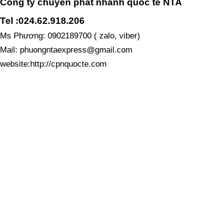
Công ty chuyển phát nhanh quốc tế NTA
Tel :024.62.918.206
Ms Phương:
0902189700 ( zalo, viber)
Mail: phuongntaexpress@gmail.com
website:http://cpnquocte.com