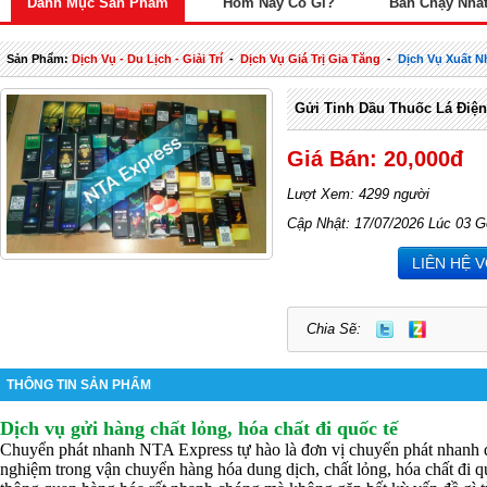
Danh Mục Sản Phẩm
Hôm Nay Có Gì?
Bán Chạy Nhấ
Sản Phẩm:
Dịch Vụ - Du Lịch - Giải Trí
-
Dịch Vụ Giá Trị Gia Tăng
-
Dịch Vụ Xuất 
Gửi Tinh Dầu Thuốc Lá Điện
Giá Bán: 20,000đ
Lượt Xem: 4299 người
Cập Nhật: 17/07/2026 Lúc 03 G
LIÊN HỆ 
Chia Sẽ:
THÔNG TIN SẢN PHẨM
Dịch vụ gửi hàng chất lỏng, hóa chất đi quốc tế
Chuyển phát nhanh NTA Express tự hào là đơn vị chuyển phát nhanh 
nghiệm trong vận chuyển hàng hóa dung dịch, chất lỏng, hóa chất đi qu