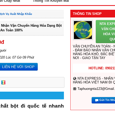
án Chạy Nhất
Thông Tin Khuyến Mãi
THÔNG TIN SHOP
Dịch Vụ Xuất Nhập Khẩu
NTA EXP
 Nhận Vận Chuyển Hàng Hóa Dạng Bột
VẬN CH
, An Toàn 100%
HÓA VI
QU
0đ
VẬN CHUYỂN AN TOÀN -
- ĐẢM BẢO NHẬN VẬN C
gười
HÀNG HÓA KHÓ, ĐẶC BIỆ
2020 Lúc 07 Gờ 09 Phút
NƠI - GIAO TẬN TAY
LIÊN HỆ VỚI SHOP
HOTLINE: 09021
NTA EXPRESS - NHẬN
HÀNG HÓA VIỆT NAM ĐI 
Taphuongnta123@gmail
Gửi Tin Nh
hất bột đi quốc tế nhanh