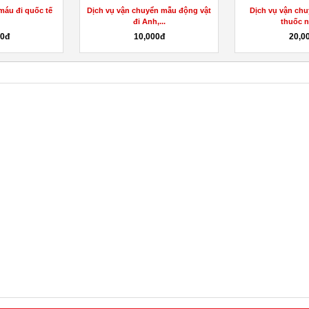
máu đi quốc tế
Dịch vụ vận chuyển mẫu động vật
Dịch vụ vận chu
đi Anh,...
thuốc n
00đ
10,000đ
20,0