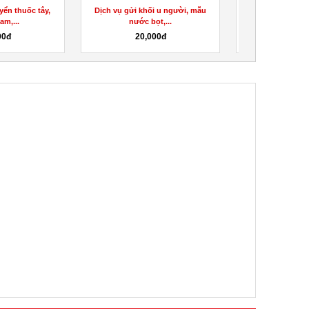
yển thuốc tây,
Dịch vụ gửi khối u người, mẫu
gửi tinh dầu thu
am,...
nước bọt,...
Mala
00đ
20,000đ
20,0