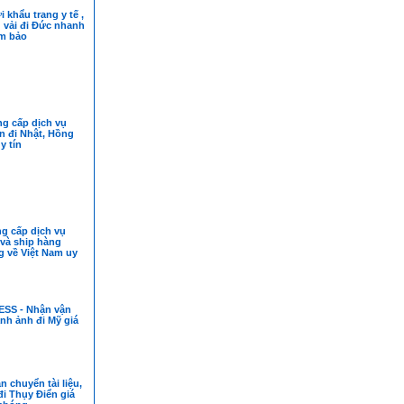
i khẩu trang y tế ,
 vải đi Đức nhanh
m bảo
ng cấp dịch vụ
n đi Nhật, Hồng
uy tín
g cấp dịch vụ
và ship hàng
 về Việt Nam uy
SS - Nhận vận
nh ảnh đi Mỹ giá
n chuyển tài liệu,
i Thụy Điển giá