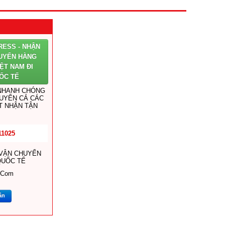
RESS - NHẬN
UYỂN HÀNG
ỆT NAM ĐI
ỐC TẾ
 NHANH CHÓNG
HUYỂN CẢ CÁC
T NHẬN TẬN
11025
 VẬN CHUYỂN
QUỐC TẾ
.com
ắn