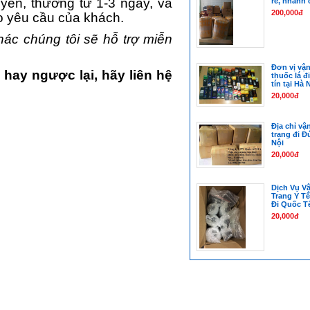
yển, thường từ 1-3 ngày, và
rẻ, nhanh
200,000đ
o yêu cầu của khách.
hác chúng tôi sẽ hỗ trợ miễn
Đơn vị vận
 hay ngược lại
, hãy liên hệ
thuốc lá đi
tín tại Hà 
20,000đ
Địa chỉ vậ
trang đi Đứ
Nội
20,000đ
Dịch Vụ V
Trang Y Tế
Đi Quốc T
20,000đ