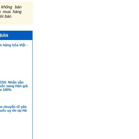
không bán
ch mua hàng
ười bán.
 BÁN
 hàng hóa Việt -
ESS- Nhận vận
uốc sang Hàn giá
ảo 100%
ận chuyển tổ yến
uốc uy tín tại Hà