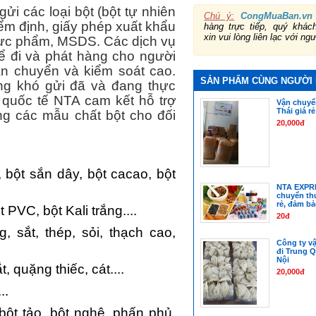
 các loại bột (bột tự nhiên
Chú ý:
CongMuaBan.vn
iểm định, giấy phép xuất khẩu
hàng trực tiếp, quý khá
xin vui lòng liên lạc với ng
hực phẩm, MSDS. Các dịch vụ
ể đi và phát hàng cho người
ận chuyển và kiểm soát cao.
SẢN PHẨM CÙNG NGƯỜI
ng khó gửi đã và đang thực
 quốc tế NTA cam kết hỗ trợ
Vận chuyển
Thái giá rẻ
g các mẫu chất bột cho đối
20,000đ
 bột sắn dây, bột cacao, bột
NTA EXPR
chuyển th
rẻ, đảm b
 PVC, bột Kali trắng....
20đ
, sắt, thép, sỏi, thạch cao,
Công ty v
đi Trung Q
Nội
 quặng thiếc, cát....
20,000đ
..
 bột tảo, bột nghệ, phấn phủ,