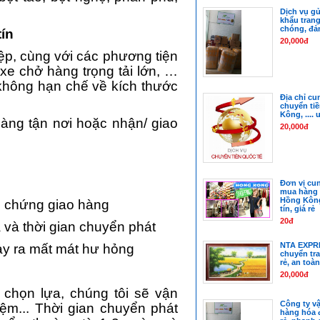
Dịch vụ gử
khẩu trang
chóng, đả
tín
20,000đ
p, cùng với các phương tiện
 xe chở hàng trọng tải lớn, …
không hạn chế về kích thước
Địa chỉ cu
chuyển tiề
Kông, .... 
àng tận nơi hoặc nhận/ giao
20,000đ
Đơn vị cun
mua hàng 
Hồng Kông
g chứng giao hàng
tín, giá rẻ
20đ
và thời gian chuyển phát
NTA EXPRE
ảy ra mất mát hư hỏng
chuyển tra
rẻ, an toàn
20,000đ
 chọn lựa, chúng tôi sẽ vận
Công ty vậ
iệm... Thời gian chuyển phát
hàng hóa đ