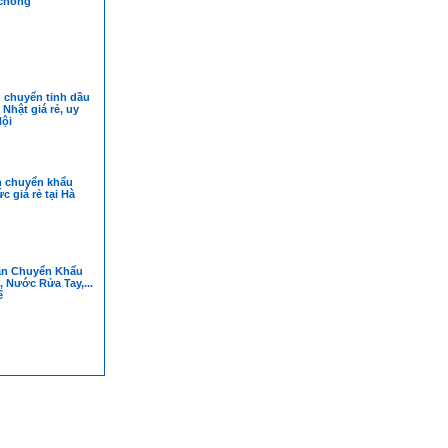
 chóng
 chuyển tinh dầu
 Nhật giá rẻ, uy
Nội
n chuyển khẩu
c giá rẻ tại Hà
ận Chuyển Khẩu
, Nước Rửa Tay,...
ế