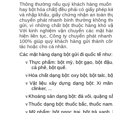
Thông thường nếu quý khách hàng muốn gửi
hay bột hóa chất) đều phải có giấy phép k
và nhập khẩu, giấy chứng nhận an toàn t
chuyển phát nhanh bình thường không th
gửi, vì những chất bột thuộc hàng khó v
Với kinh nghiệm vận chuyển các mặt hà
hiện liên tục, Công ty chuyển phát nhanh
100% giúp quý khách hàng gửi thành côn
tác hoặc cho cá nhân.
Các mặt hàng dạng bột gửi đi quốc tế như:
v
Thực phẩm: bột mỳ, bột gạo, bột đậu,
cà phê, bột quế.
v
Hóa chất dạng bột: oxy bột, bột talc, bột
v
Vật liệu xây dựng dạng bột: Xi măng
clinker, ...
v
Khoáng sản dạng bột: đá vôi, quặng sắt,
v
Thuốc dạng bột: thuốc bắc, thuốc nam.
v
Mỹ phẩm: bột ngọc trai, bột trà xanh,