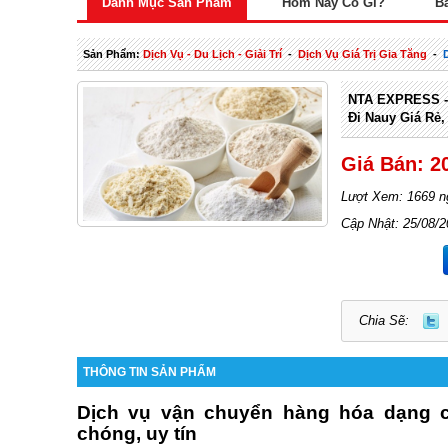
Danh Mục Sản Phẩm
Hôm Nay Có Gì?
B
Sản Phẩm:
Dịch Vụ - Du Lịch - Giải Trí
-
Dịch Vụ Giá Trị Gia Tăng
-
NTA EXPRESS -
Đi Nauy Giá Rẻ
Giá Bán: 2
Lượt Xem: 1669 n
Cập Nhật: 25/08/
Chia Sẽ:
THÔNG TIN SẢN PHẨM
Dịch vụ vận chuyển hàng hóa dạng c
chóng, uy tín