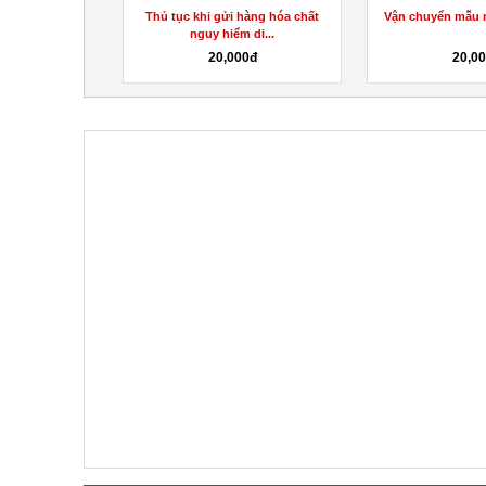
 huyết thanh
Thủ tục khi gửi hàng hóa chất
Vận chuyển mẫu 
h đi...
nguy hiểm di...
0đ
20,000đ
20,0