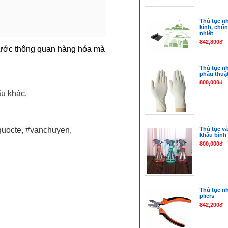
Thủ tục nh
kính, chốn
nhiệt
842,800đ
 bước thông quan hàng hóa mà
Thủ tục n
phẫu thuậ
800,000đ
ẩu khác.
uocte, #vanchuyen,
Thủ tục v
khẩu bình 
800,000đ
Thủ tục n
pliers
842,200đ