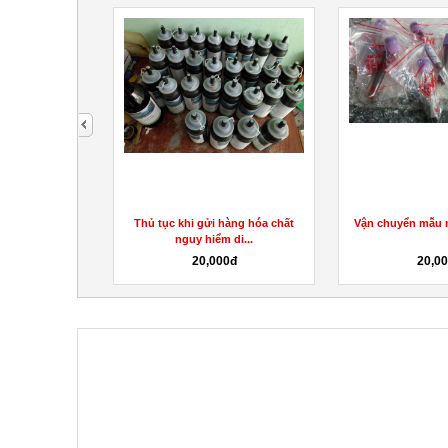
next
 huyết thanh
Thủ tục khi gửi hàng hóa chất
Vận chuyển mẫu 
h đi...
nguy hiểm di...
0đ
20,000đ
20,0