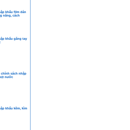
ập khẩu film dán
g nắng, cách
hập khẩu găng tay
t
à chính sách nhập
xịt nước
hập khẩu kềm, kìm