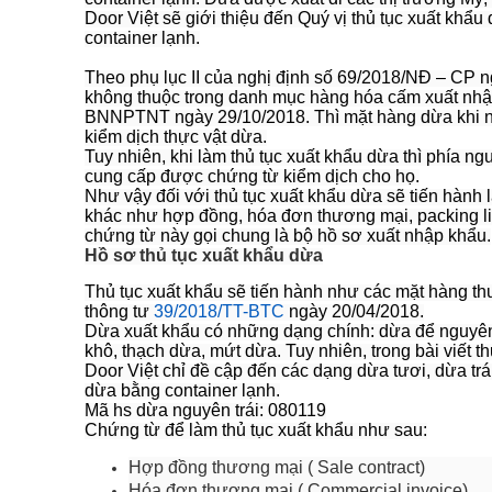
Door Việt sẽ giới thiệu đến Quý vị thủ tục xuất khâ
container lạnh.
Theo phụ lục II của nghị định số 69/2018/NĐ – CP 
không thuộc trong danh mục hàng hóa cấm xuất nhậ
BNNPTNT ngày 29/10/2018. Thì mặt hàng dừa khi nh
kiểm dịch thực vật dừa.
Tuy nhiên, khi làm thủ tục xuất khẩu dừa thì phía 
cung cấp được chứng từ kiểm dịch cho họ.
Như vậy đối với thủ tục xuất khẩu dừa sẽ tiến hành
khác như hợp đồng, hóa đơn thương mại, packing l
chứng từ này gọi chung là bộ hồ sơ xuất nhập khẩu.
Hồ sơ thủ tục xuất khẩu dừa
Thủ tục xuất khẩu sẽ tiến hành như các mặt hàng th
thông tư
39/2018/TT-BTC
ngày 20/04/2018.
Dừa xuất khẩu có những dạng chính: dừa để nguyên 
khô, thạch dừa, mứt dừa. Tuy nhiên, trong bài viết t
Door Việt chỉ đề cập đến các dạng dừa tươi, dừa trá
dừa bằng container lạnh.
Mã hs dừa nguyên trái: 080119
Chứng từ để làm thủ tục xuất khẩu như sau:
Hợp đồng thương mại ( Sale contract)
Hóa đơn thương mại ( Commercial invoice)