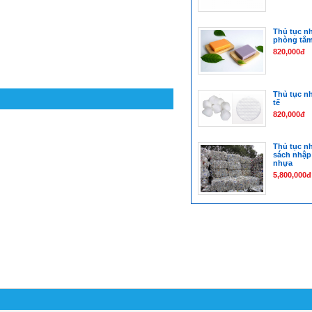
Thủ tục n
phòng tắ
820,000đ
Thủ tục n
tế
820,000đ
Thủ tục n
sách nhập 
nhựa
5,800,000đ