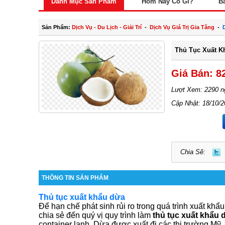
Danh Mục Sản Phẩm
Hôm Nay Có Gì?
B
Sản Phẩm:
Dịch Vụ - Du Lịch - Giải Trí
-
Dịch Vụ Giá Trị Gia Tăng
-
Thủ Tục Xuất K
Giá Bán: 8
Lượt Xem: 2290 n
Cập Nhật: 18/10/
Chia Sẽ:
THÔNG TIN SẢN PHẨM
Thủ tục xuất khẩu dừa
Để hạn chế phát sinh rủi ro trong quá trình xuất khẩu
chia sẻ đến quý vị quy trình làm
thủ tục xuất khẩu 
container lạnh. Dừa được xuất đi các thị trường Mỹ