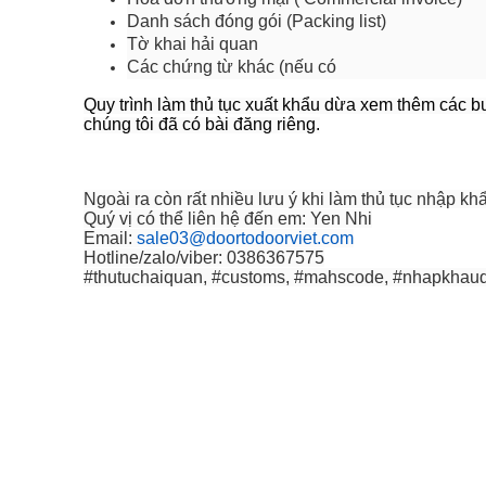
Danh sách đóng gói (Packing list)
Tờ khai hải quan
Các chứng từ khác (nếu có
Quy trình làm thủ tục xuất khẩu dừa xem thêm các
chúng tôi đã có bài đăng riêng.
Ngoài ra còn rất nhiều lưu ý khi làm thủ tục nhập kh
Quý vị có thể liên hệ đến em: Yen Nhi
Email:
sale03@doortodoorviet.com
Hotline/zalo/viber: 0386367575
#thutuchaiquan, #customs, #mahscode, #nhapkhauq