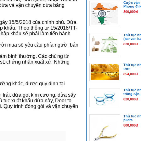
Cước vận 
̉u dừa và vận chuyển dừa bằng
Phòng đi 
800,000đ
ngày 15/5/2018 của chính phủ. Dừa
p khẩu. Theo thông tư 15/2018/TT-
ập khẩu sẽ phải làm tiến hành
Thủ tục nh
(canvas b
người mua sẽ yêu cầu phía người bán
820,000đ
 làm bình thường. Các chứng từ
ist, chứng nhận xuất xứ. Những
Thủ tục n
trơn
854,000đ
ường khác, được quy định tại
Thủ tục n
tròng cận,
trái, dừa gọt kim cương, dừa sấy
820,000đ
hủ tục xuất khẩu dừa này, Door to
i. Quy trình đóng gói và vận chuyển
Thủ tục n
pliers
800,000đ