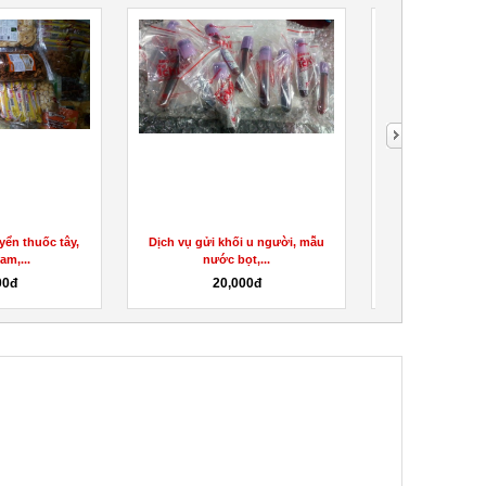
yển thuốc tây,
Dịch vụ gửi khối u người, mẫu
gửi tinh dầu thu
am,...
nước bọt,...
Mala
00đ
20,000đ
20,0