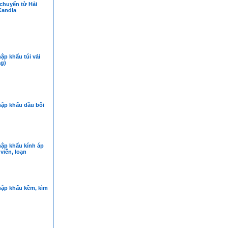
chuyển từ Hải
Kandla
ập khẩu túi vải
ag)
hập khẩu dầu bôi
hập khẩu kính áp
 viễn, loạn
hập khẩu kềm, kìm