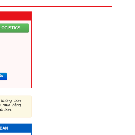
LOGISTICS
ắn
không bán
ch mua hàng
ười bán.
 BÁN