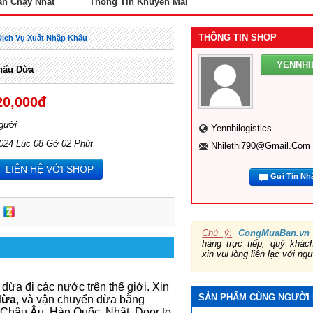
án Chạy Nhất
Thông Tin Khuyến Mãi
THÔNG TIN SHOP
Dịch Vụ Xuất Nhập Khẩu
YENNHI
hẩu Dừa
20,000đ
gười
Yennhilogistics
2024 Lúc 08 Gờ 02 Phút
Nhilethi790@gmail.com
LIÊN HỆ VỚI SHOP
Gửi Tin Nh
Chú ý:
CongMuaBan.vn
hàng trực tiếp, quý khá
xin vui lòng liên lạc với ng
 dừa đi các nước trên thế giới. Xin
SẢN PHẨM CÙNG NGƯỜI
dừa
, và vận chuyển dừa bằng
, Châu Âu, Hàn Quốc, Nhật. Door to