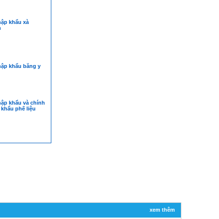
hập khẩu xà
m
hập khẩu băng y
hập khẩu và chính
khẩu phế liệu
xem thêm