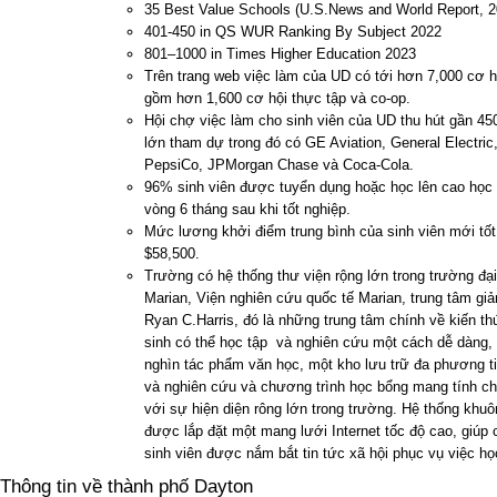
35 Best Value Schools (U.S.News and World Report, 2
401-450 in QS WUR Ranking By Subject 2022
801–1000 in Times Higher Education 2023
Trên trang web việc làm của UD có tới hơn 7,000 cơ h
gồm hơn 1,600 cơ hội thực tập và co-op.
Hội chợ việc làm cho sinh viên của UD thu hút gần 45
lớn tham dự trong đó có GE Aviation, General Electric
PepsiCo, JPMorgan Chase và Coca-Cola.
96% sinh viên được tuyển dụng hoặc học lên cao học 
vòng 6 tháng sau khi tốt nghiệp.
Mức lương khởi điểm trung bình của sinh viên mới tốt
$58,500.
Trường có hệ thống thư viện rộng lớn trong trường đại
Marian, Viện nghiên cứu quốc tế Marian, trung tâm giả
Ryan C.Harris, đó là những trung tâm chính về kiến th
sinh có thể học tập và nghiên cứu một cách dễ dàng,
nghìn tác phẩm văn học, một kho lưu trữ đa phương ti
và nghiên cứu và chương trình học bổng mang tính c
với sự hiện diện rông lớn trong trường. Hệ thống khuô
được lắp đặt một mang lưới Internet tốc độ cao, giúp
sinh viên được nắm bắt tin tức xã hội phục vụ việc họ
Thông tin về thành phố Dayton