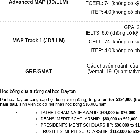
Advanced MAP (JD/LLM)
TOEFL: 74 (không có kỹ
iTEP: 4.0(không có ph
GPA: 2
IELTS: 6.0 (không có kỹ
MAP Track 1 (JD/LLM)
TOEFL: 74 (không có kỹ
iTEP: 4.0(không có ph
Các chuyên ngành của t
GRE/GMAT
(Verbal: 19, Quantitativ
Học bổng của trường đại học Dayton
Đại học Dayton cung cấp học bổng xứng đáng,
trị giá lên tới $124,000 (
năm đầu,
sinh viên có cơ hội nhận học bổng $16,000/năm.
FATHER CHAMINADE AWARD:
$64,000 to $76,000
DEANS’ MERIT SCHOLARSHIP:
$80,000 to $92,000
PRESIDENT’S MERIT SCHOLARSHIP:
$96,000 to $
TRUSTEES’ MERIT SCHOLARSHIP:
$112,000 to $12