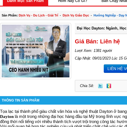
Danh Mục Sản Phẩm
Hôm Nay Có Gì?
Bán Chạy Nhấ
Sản Phẩm:
Dịch Vụ - Du Lịch - Giải Trí
-
Dịch Vụ Giáo Dục
-
Hướng Nghiệp - Dạy 
Đại Học Dayton: Ngành, Học
Giá Bán: Liên hệ
Lượt Xem: 1381 người
Cập Nhật: 09/01/2023 Lúc 15 G
LIÊN HỆ 
Chia Sẽ:
THÔNG TIN SẢN PHẨM
Tọa lạc tại thành phố giàu chất văn hóa và nghệ thuật Dayton ở ban
là một trong những đại học hàng đầu tại Mỹ trong lĩnh vực n
Dayton
đồng thời nổi tiếng với nhiều thành tích vượt trội trong công tác hướ
Với mối quan hệ hợp tác nghiên cứu và phát triển chặt chẽ với các đ