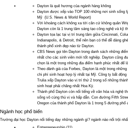
Dayton là quê hương của ngành hàng không
Dayton được xếp vào TOP 100 những nơi sinh sống lý
Mỹ (U.S. News & World Report)
Với khoảng cách không xa tới căn cứ không quân Wrig
Dayton còn là 1 trung tâm sáng tạo công nghệ và kỹ th
Dayton tọa lạc tại vị trí trung tâm giữa Cincinnati, Col
Indianapolis, & Detroit, thế nên bạn có thể dễ dàng g
thành phố xinh đẹp nào từ Dayton.
CBS News gọi tên Dayton trong danh sách những điểm
nhất cho các sinh viên mới tốt nghiệp. Dayton cũng đ
chọn là một trong những địa điểm hạnh phúc nhất để l
Theo đánh giá của Forbes, Dayton là một trong những
chi phí sinh hoạt hợp lý nhất tại Mỹ. Công ty bất động 
Trulia xếp Dayton vào vị trí thứ 2 trong số những thà
sinh hoạt phải chăng nhất Hoa Kỳ.
Thành phố Dayton còn nổi tiếng về văn hóa và nghệ th
sống vô cùng thú vị và hấp dẫn. Con đường Fifth Stre
Oregon của thành phố Dayton là 1 trong 5 đường phố đ
Ngành học phổ biến
Trường đại học Dayton nổi tiếng dạy những ngành gì? ngành nào nổi trội nhấ
Entrepreneurship (11)