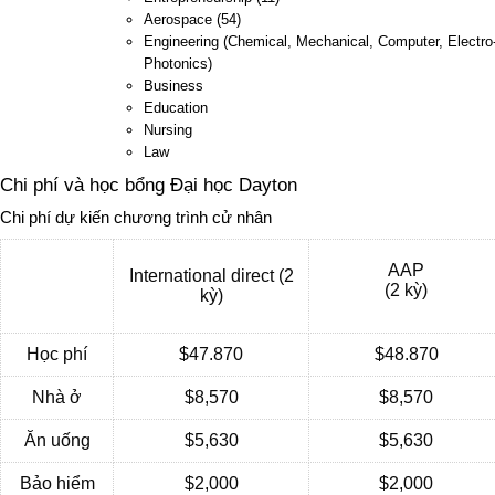
Aerospace (54)
Engineering (Chemical, Mechanical, Computer, Electro
Photonics)
Business
Education
Nursing
Law
Chi phí và học bổng Đại học Dayton
Chi phí dự kiến chương trình cử nhân
AAP
International direct (2
(2 kỳ)
kỳ)
Học phí
$47.870
$48.870
Nhà ở
$8,570
$8,570
Ăn uống
$5,630
$5,630
Bảo hiểm
$2,000
$2,000