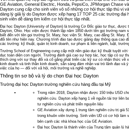
GE Aviation, General Electric, Honda, PepsiCo, JPMorgan Chase và
Dayton cung cấp cho sinh viên vô số những cơ hội thực tập thú vị và
dàng lý giải lý do Dayton được xếp hạng 17 TOP 25 các trường đại 
sinh viên dễ dàng tìm kiếm cơ hội thực tập nhất.
Đại học Dayton (University of Dayton) là trường Cơ Đốc giáo tư thục, được t
Dayton, Ohio. Học viện được thành lập năm 1850 dưới tên gọi trường nam 
biết đến với tên gọi trường St. Mary, học viện St. Mary, cao đẳng St. Mary
đổi tên như hiện nay. Chương trình đào tạo được giảng dạy thông qua cao đ
các trường: kỹ thuật, quản trị kinh doanh, sư phạm & liên ngành, luật, trườn
Trường School of Engineering cung cấp một nền giáo dục kỹ thuật tuyệt vời v
dục toàn diện con người. Trường đánh giá cao sự hợp tác, học tập có sự t
thích ứng với sự thay đổi và cố gắng phát triển các kỹ sư có nhận thức về x
kinh doanh và tinh thần kinh doanh, sẵn sàng đảm nhận vai trò lãnh đạo và
việc của họ — đối với xã hội, môi trường và nghề nghiệp.
Thông tin sơ bộ và lý do chọn Đại học Dayton
Trường đại học Dayton trường nghiên cứu hàng đầu tại Mỹ
Trong năm 2018, Dayton nhận được 150 triệu USD ch
nghiên cứu. Dayton xếp hạng 1 về nguồn tài trợ liên 
tư nghiên cứu và phát triển nguyên liệu
GE Aviation xây dựng 1 trung tâm nghiên cứu trị giá 51
trong khuôn viên trường. Sinh viên UD có cơ hội làm v
bên cạnh các nhà khoa học của GE Aviation.
Đại học Dayton là thành viên của Trung tâm quản lý hà