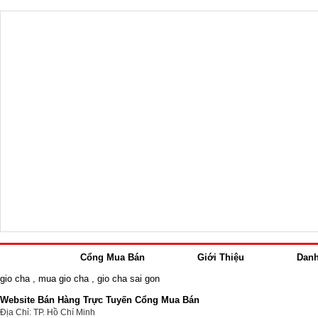
Cổng Mua Bán
Giới Thiệu
Dan
gio cha
,
mua gio cha
,
gio cha sai gon
Website Bán Hàng Trực Tuyến Cổng Mua Bán
Địa Chỉ: TP. Hồ Chí Minh