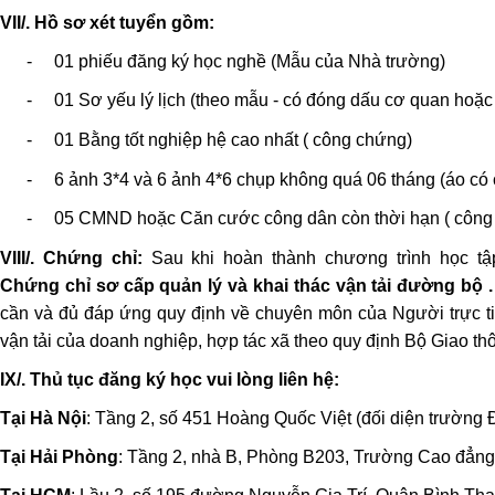
VII/. Hồ sơ xét tuyển gồm:
-
01 phiếu đăng ký học nghề (Mẫu của Nhà trường
)
-
01 Sơ yếu lý lịch (theo mẫu - có đóng dấu cơ quan hoặc
-
01 Bằng tốt nghiệp hệ cao nhất ( công chứng)
-
6 ảnh 3*4 và 6 ảnh 4*6 chụp không quá 06 tháng (áo có 
-
05 CMND hoặc Căn cước công dân còn thời hạn ( công
VIII/. Chứng chỉ:
Sau khi hoàn thành chương trình học t
Chứng chỉ sơ cấp quản lý và khai thác vận tải đường bộ .
cần và đủ đáp ứng quy định về chuyên môn của Người trực t
vận tải của doanh nghiệp, hợp tác xã theo quy định Bộ Giao thô
IX/. Thủ tục đăng ký học vui lòng liên hệ:
Tại Hà Nội
: Tầng 2, số 451 Hoàng Quốc Việt (đối diện trường 
Tại Hải Phòng
: Tầng 2, nhà B, Phòng B203, Trường Cao đẳn