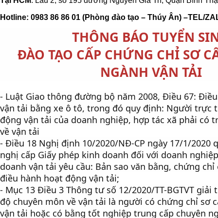
Tại HCM
: Lầu 2, số 195 đường Nguyễn Gia Trí, Quận Bình Th
Hotline: 0983 86 86 01 (Phòng đào tạo – Thúy Ân) –TEL/Z
THÔNG BÁO TUYỂN SI
ĐÀO TẠO CẤP CHỨNG CHỈ SƠ C
NGÀNH VẬN TẢI
- Luật Giao thông đường bộ năm 2008, Điều 67: Điều
vận tải bằng xe ô tô, trong đó quy định: Người trực 
động vận tải của doanh nghiệp, hợp tác xã phải có 
về vận tải
- Điều 18 Nghị định 10/2020/NĐ-CP ngày 17/1/2020 q
nghị cấp Giấy phép kinh doanh đối với doanh nghiệp
doanh vận tải yêu cầu: Bản sao văn bằng, chứng chỉ 
điều hành hoạt động vận tải;
- Mục 13 Điều 3 Thông tư số 12/2020/TT-BGTVT giải t
độ chuyên môn về vận tải là người có chứng chỉ sơ
vận tải hoặc có bằng tốt nghiệp trung cấp chuyên ng