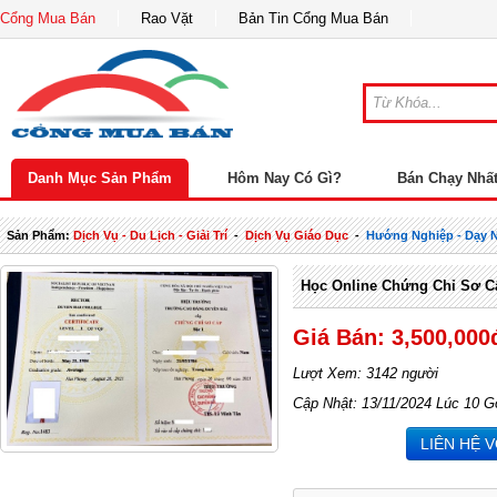
Cổng Mua Bán
Rao Vặt
Bản Tin Cổng Mua Bán
Danh Mục Sản Phẩm
Hôm Nay Có Gì?
Bán Chạy Nhấ
Sản Phẩm:
Dịch Vụ - Du Lịch - Giải Trí
-
Dịch Vụ Giáo Dục
-
Hướng Nghiệp - Dạy 
Học Online Chứng Chỉ Sơ C
Giá Bán: 3,500,000
Lượt Xem: 3142 người
Cập Nhật: 13/11/2024 Lúc 10 G
LIÊN HỆ 