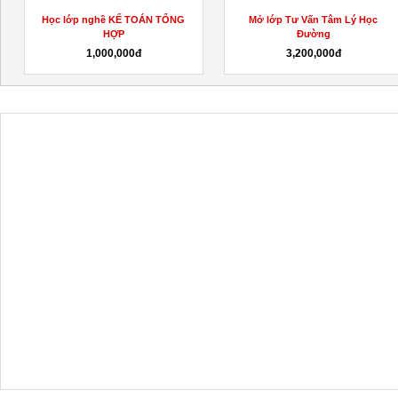
Mở lớp Tư Vấn Tâm Lý Học
Học online chứng chỉ sơ cấp vậ
Đường
tải đường...
3,200,000đ
3,500,000đ