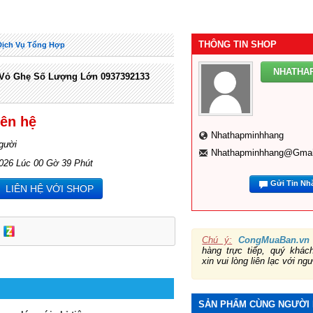
THÔNG TIN SHOP
Dịch Vụ Tổng Hợp
NHATHA
Vỏ Ghẹ Số Lượng Lớn 0937392133
iên hệ
Nhathapminhhang
gười
Nhathapminhhang@gmai
2026 Lúc 00 Gờ 39 Phút
Gửi Tin Nh
LIÊN HỆ VỚI SHOP
Chú ý:
CongMuaBan.vn
hàng trực tiếp, quý khá
xin vui lòng liên lạc với ng
SẢN PHẨM CÙNG NGƯỜI