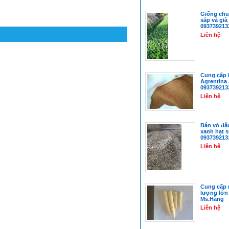
Giống chu
sáp và gi
093739213
Liên hệ
Cung cấp 
Agrentina
093739213
Liên hệ
Bán vỏ đậ
xanh hạt 
093739213
Liên hệ
Cung cấp 
lượng lớn
Ms.Hằng
Liên hệ