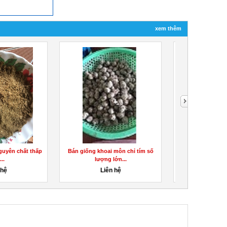
xem thêm
guyên chất thấp
Bán giống khoai môn chỉ tím số
Cung cấp giống 
..
lượng lớn...
ruột v
 hệ
Liên hệ
Liên