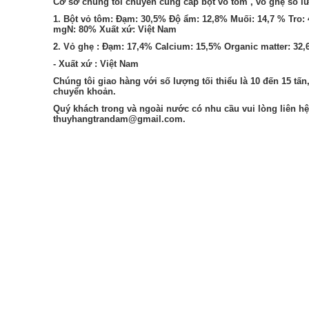
Cơ sở chúng tôi chuyên cung cấp bột vỏ tôm , vỏ ghẹ số lư
1. Bột vỏ tôm: Đạm: 30,5% Độ ẩm: 12,8% Muối: 14,7 % Tro: 
mgN: 80% Xuất xứ: Việt Nam
2. Vỏ ghẹ : Đạm: 17,4% Calcium: 15,5% Organic matter: 32
- Xuất xứ : Việt Nam
Chúng tôi giao hàng với số lượng tối thiểu là 10 đến 15 tấn
chuyển khoản.
Quý khách trong và ngoài nước có nhu cầu vui lòng liên h
thuyhangtrandam@gmail.com.