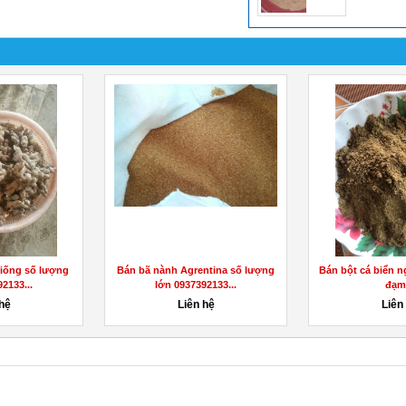
iống số lượng
Bán bã nành Agrentina số lượng
Bán bột cá biển n
2133...
lớn 0937392133...
đạm.
 hệ
Liên hệ
Liên