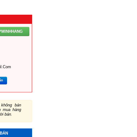
PMINHHANG
l.com
ắn
không bán
ch mua hàng
ười bán.
 BÁN