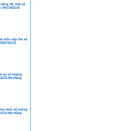
iêng ri6, thái và
n 0937392133
ai môn sáp tím số
 093729133
ai sọ số lượng
92133 Ms.Hằng
hơi khô số lượng
92133 Ms.Hằng