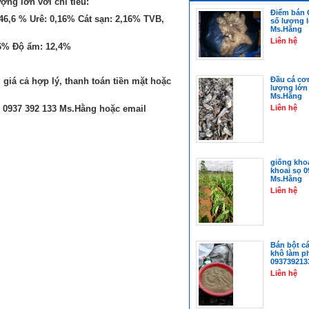
ợng lớn với chỉ tiêu:
Điểm bán 
46,6 % Urê: 0,16% Cát sạn: 2,16% TVB,
số lượng 
Ms.Hằng
Liên hệ
,6% Độ ẩm: 12,4%
Đầu cá cơm
, giá cả hợp lý, thanh toán tiền mặt hoặc
lượng lớn
Ms.Hằng
ệ 0937 392 133 Ms.Hằng hoặc email
Liên hệ
giống khoa
khoai sọ 
Ms.Hằng
Liên hệ
Bán bột c
khô làm p
093739213
Liên hệ