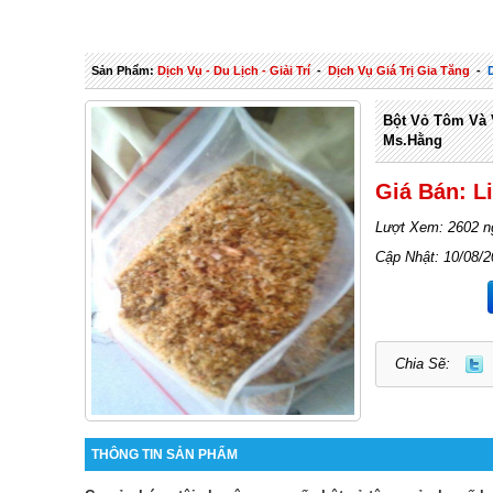
Sản Phẩm:
Dịch Vụ - Du Lịch - Giải Trí
-
Dịch Vụ Giá Trị Gia Tăng
-
Bột Vỏ Tôm Và 
Ms.Hằng
Giá Bán: L
Lượt Xem: 2602 n
Cập Nhật: 10/08/
Chia Sẽ:
THÔNG TIN SẢN PHẨM