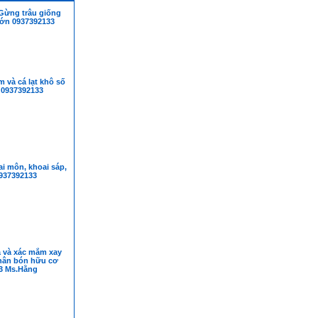
Gừng trâu giống
lớn 0937392133
 và cá lạt khô số
 0937392133
i môn, khoai sáp,
0937392133
á và xác mắm xay
hân bón hữu cơ
3 Ms.Hằng