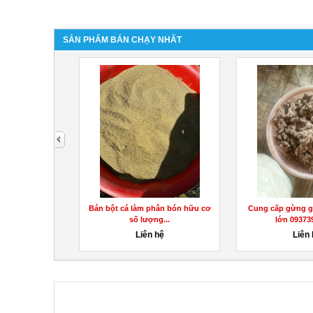
SẢN PHẨM BÁN CHẠY NHẤT
next
i cấy mô số
Bán bột cá làm phân bón hữu cơ
Cung cấp gừng g
n...
số lượng...
lớn 093739
hệ
Liên hệ
Liên