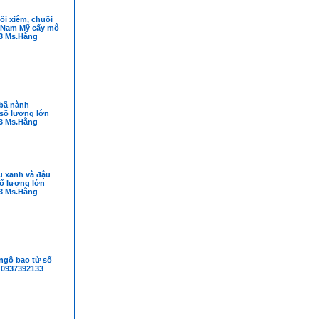
ối xiêm, chuối
à Nam Mỹ cấy mô
3 Ms.Hằng
bã nành
 số lượng lớn
3 Ms.Hằng
u xanh và đậu
số lượng lớn
3 Ms.Hằng
ngô bao tử số
 0937392133