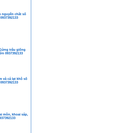
n nguyên chất số
 0937392133
Gừng trâu giống
lớn 0937392133
 và cá lạt khô số
 0937392133
i môn, khoai sáp,
0937392133