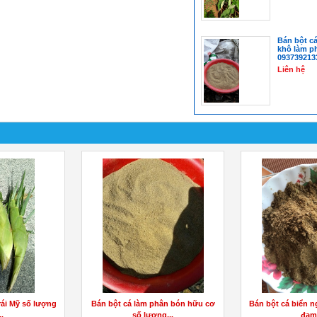
Bán bột c
khô làm p
093739213
Liên hệ
ái Mỹ số lượng
Bán bột cá làm phân bón hữu cơ
Bán bột cá biển n
..
số lượng...
đạm.