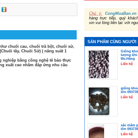
Chú ý:
CongMuaBan.vn
hàng trực tiếp, quý khá
xin vui lòng liên lạc với ng
SẢN PHẨM CÙNG NGƯỜI
hư chuối cau, chuối trà bột, chuối sứ,
Chuối tây, Chuối Sứ) ( năng suất 1
Giống kho
lượng lớn
Ms.Hằng
g nghiệp bằng công nghệ tế bào thực
Liên hệ
năng xuất cao nhằm đáp ứng nhu cầu
giống kho
lớn 09373
Liên hệ
xác mắm p
lớn 09373
Liên hệ