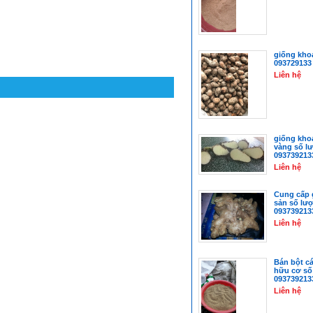
giống khoa
093729133
Liên hệ
giống kho
vàng số l
093739213
Liên hệ
Cung cấp 
sản số lư
093739213
Liên hệ
Bán bột c
hữu cơ số
093739213
Liên hệ