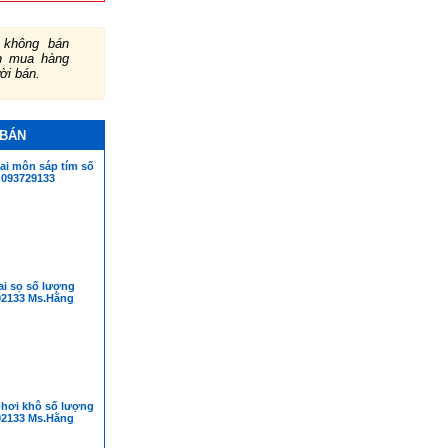
không bán
ch mua hàng
ười bán.
 BÁN
ai môn sáp tím số
 093729133
ai sọ số lượng
92133 Ms.Hằng
hơi khô số lượng
92133 Ms.Hằng