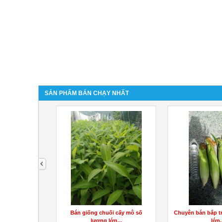
SẢN PHẨM BÁN CHẠY NHẤT
next
ố lượng lớn
Bán giống chuối cấy mô số
Chuyên bán bắp tr
 Ms.Hằng
lượng lớn...
lớn.