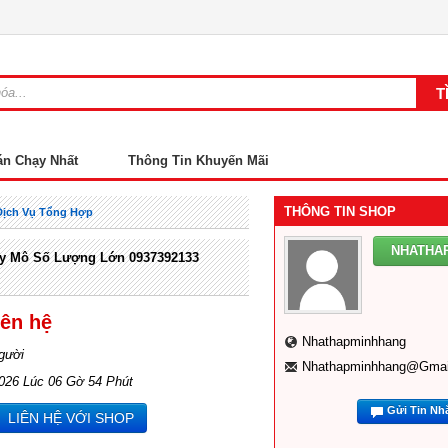
án Chạy Nhất
Thông Tin Khuyến Mãi
THÔNG TIN SHOP
Dịch Vụ Tổng Hợp
NHATHA
y Mô Số Lượng Lớn 0937392133
iên hệ
Nhathapminhhang
gười
Nhathapminhhang@gmai
2026 Lúc 06 Gờ 54 Phút
Gửi Tin Nh
LIÊN HỆ VỚI SHOP