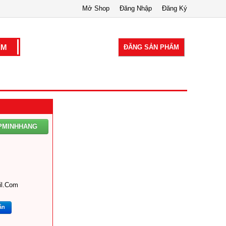
Mở Shop
Đăng Nhập
Đăng Ký
ĐĂNG SẢN PHẨM
PMINHHANG
l.com
ắn