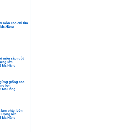
i môn cao chỉ tím
 Ms.Hằng
ai môn sáp ruột
ượng lớn
3 Ms.Hằng
gừng giống cao
ợng lớn
3 Ms.Hằng
á làm phân bón
 lượng lớn
3 Ms.Hằng