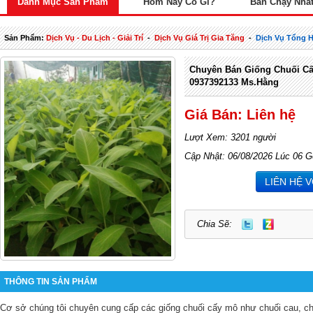
Danh Mục Sản Phẩm
Hôm Nay Có Gì?
Bán Chạy Nhấ
Sản Phẩm:
Dịch Vụ - Du Lịch - Giải Trí
-
Dịch Vụ Giá Trị Gia Tăng
-
Dịch Vụ Tổng 
Chuyên Bán Giống Chuối C
0937392133 Ms.Hằng
Giá Bán: Liên hệ
Lượt Xem: 3201 người
Cập Nhật: 06/08/2026 Lúc 06 G
LIÊN HỆ 
Chia Sẽ:
THÔNG TIN SẢN PHẨM
Cơ sở chúng tôi chuyên cung cấp các giống chuối cấy mô như chuối cau, chuố