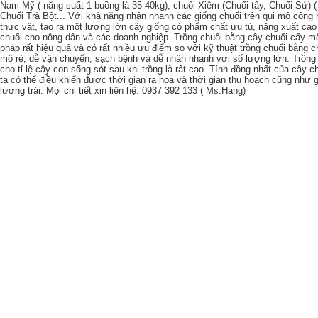
Nam Mỹ ( năng suất 1 buồng là 35-40kg), chuối Xiêm (Chuối tây, Chuối Sứ) (
Chuối Trà Bột... Với khả năng nhân nhanh các giống chuối trên qui mô công
thực vật, tạo ra một lượng lớn cây giống có phẩm chất ưu tú, năng xuất ca
chuối cho nông dân và các doanh nghiệp. Trồng chuối bằng cây chuối cấy 
pháp rất hiệu quả và có rất nhiều ưu điểm so với kỹ thuật trồng chuối bằng 
mô rẻ, dễ vận chuyển, sạch bệnh và dễ nhân nhanh với số lượng lớn. Trồn
cho tỉ lệ cây con sống sót sau khi trồng là rất cao. Tính đồng nhất của cây 
ta có thể điều khiển được thời gian ra hoa và thời gian thu hoạch cũng như 
lượng trái. Mọi chi tiết xin liên hệ: 0937 392 133 ( Ms.Hang)