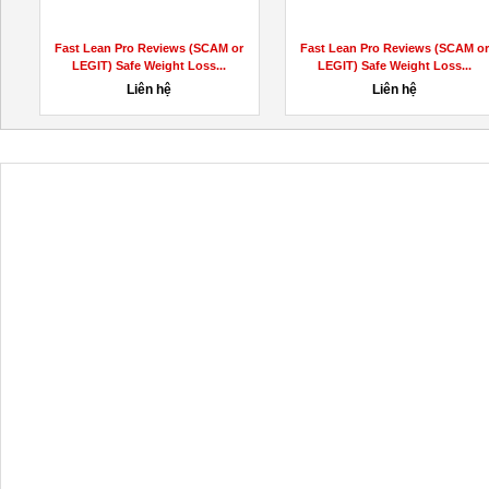
Quick Keto || Quick Keto Avis ||
Get Erotical Pleasure Service by
Quick Keto Prix
Hottest Call Girls near...
120đ
5,000đ