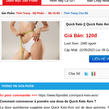
Danh Mục Sản Phẩm
Hôm Nay Có Gì?
Bán Chạy Nhấ
Sản Phẩm:
Thời Trang - Mỹ Phẩm
-
Mẹ Và Bé
-
Thời Trang Cho Bé
Quick Keto || Quick Keto Avi
Giá Bán: 120đ
Lượt Xem: 1945 người
Cập Nhật: 11/05/2023 Lúc 09 G
LIÊN HỆ 
Chia Sẽ:
THÔNG TIN SẢN PHẨM
Ici pour commander >>>
https://www.fitprodiet.com/quick-keto-avis/
Comment commencer à prendre une dose de Quick Keto Avis ?
La dose quotidienne suggérée pour Quick Keto Avis est de deux gommes. 