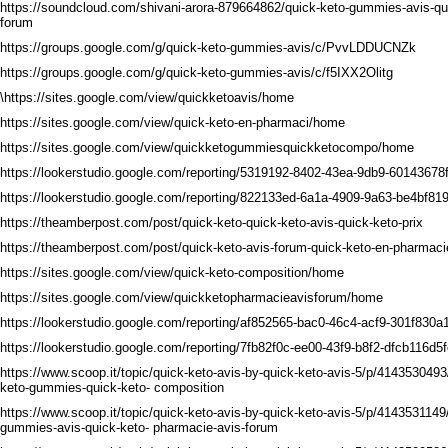
https://soundcloud.com/shivani-arora-879664862/quick-keto-gummies-avis-qu
forum
https://groups.google.com/g/quick-keto-gummies-avis/c/PvvLDDUCNZk
https://groups.google.com/g/quick-keto-gummies-avis/c/f5IXX2Olitg
\https://sites.google.com/view/quickketoavis/home
https://sites.google.com/view/quick-keto-en-pharmaci/home
https://sites.google.com/view/quickketogummiesquickketocompo/home
https://lookerstudio.google.com/reporting/5319192-8402-43ea-9db9-60143678
https://lookerstudio.google.com/reporting/822133ed-6a1a-4909-9a63-be4bf81
https://theamberpost.com/post/quick-keto-quick-keto-avis-quick-keto-prix
https://theamberpost.com/post/quick-keto-avis-forum-quick-keto-en-pharmaci
https://sites.google.com/view/quick-keto-composition/home
https://sites.google.com/view/quickketopharmacieavisforum/home
https://lookerstudio.google.com/reporting/af852565-bac0-46c4-acf9-301f830a
https://lookerstudio.google.com/reporting/7fb82f0c-ee00-43f9-b8f2-dfcb116d5
https://www.scoop.it/topic/quick-keto-avis-by-quick-keto-avis-5/p/414353049
keto-gummies-quick-keto- composition
https://www.scoop.it/topic/quick-keto-avis-by-quick-keto-avis-5/p/4143531149
gummies-avis-quick-keto- pharmacie-avis-forum