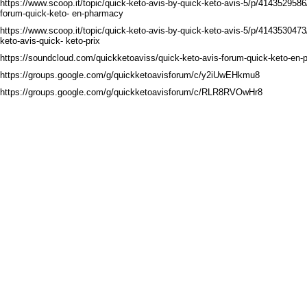
https://www.scoop.it/topic/quick-keto-avis-by-quick-keto-avis-5/p/4143529586
forum-quick-keto- en-pharmacy
https://www.scoop.it/topic/quick-keto-avis-by-quick-keto-avis-5/p/4143530473
keto-avis-quick- keto-prix
https://soundcloud.com/quickketoaviss/quick-keto-avis-forum-quick-keto-en-
https://groups.google.com/g/quickketoavisforum/c/y2iUwEHkmu8
https://groups.google.com/g/quickketoavisforum/c/RLR8RVOwHr8