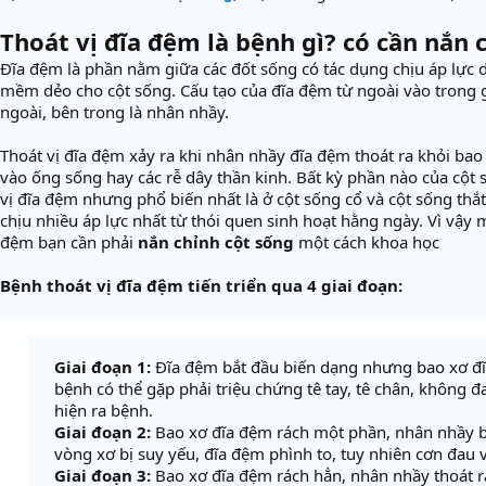
Thoát vị đĩa đệm là bệnh gì? có cần nắn 
Đĩa đệm là phần nằm giữa các đốt sống có tác dụng chịu áp lực d
mềm dẻo cho cột sống. Cấu tạo của đĩa đệm từ ngoài vào trong 
ngoài, bên trong là nhân nhầy.
Thoát vị đĩa đệm xảy ra khi nhân nhầy đĩa đệm thoát ra khỏi bao
vào ống sống hay các rễ dây thần kinh. Bất kỳ phần nào của cột 
vị đĩa đệm nhưng phổ biến nhất là ở cột sống cổ và cột sống thắt 
chịu nhiều áp lực nhất từ thói quen sinh hoạt hằng ngày. Vì vậy 
đệm bạn cần phải
nắn chỉnh cột sống
một cách khoa học
Bệnh thoát vị đĩa đệm tiến triển qua 4 giai đoạn:
Giai đoạn 1:
Đĩa đệm bắt đầu biến dạng nhưng bao xơ đ
bệnh có thể gặp phải triệu chứng tê tay, tê chân, không 
hiện ra bệnh.
Giai đoạn 2:
Bao xơ đĩa đệm rách một phần, nhân nhầy b
vòng xơ bị suy yếu, đĩa đệm phình to, tuy nhiên cơn đau 
Giai đoạn 3:
Bao xơ đĩa đệm rách hẳn, nhân nhầy thoát r