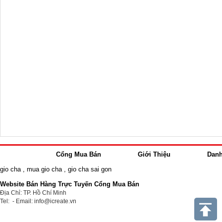
Cổng Mua Bán
Giới Thiệu
Dan
gio cha
,
mua gio cha
,
gio cha sai gon
Website Bán Hàng Trực Tuyến Cổng Mua Bán
Địa Chỉ: TP. Hồ Chí Minh
Tel: - Email: info@icreate.vn