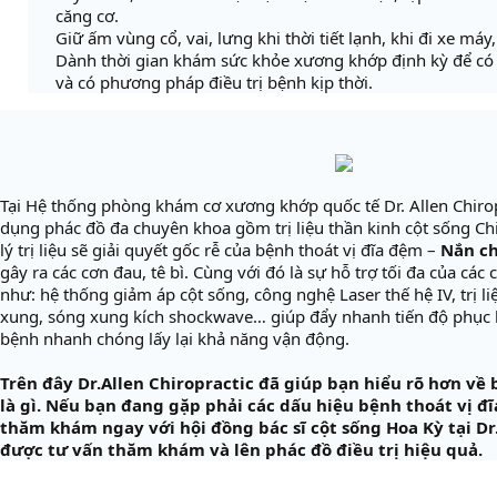
căng cơ.
Giữ ấm vùng cổ, vai, lưng khi thời tiết lạnh, khi đi xe máy,
Dành thời gian khám sức khỏe xương khớp định kỳ để có
và có phương pháp điều trị bệnh kịp thời.
Tại Hệ thống phòng khám cơ xương khớp quốc tế Dr. Allen Chiropr
dụng phác đồ đa chuyên khoa gồm trị liệu thần kinh cột sống Ch
lý trị liệu sẽ giải quyết gốc rễ của bệnh thoát vị đĩa đệm –
Nắn ch
gây ra các cơn đau, tê bì. Cùng với đó là sự hỗ trợ tối đa của cá
như: hệ thống giảm áp cột sống, công nghệ Laser thế hệ IV, trị l
xung, sóng xung kích shockwave… giúp đẩy nhanh tiến độ phục h
bệnh nhanh chóng lấy lại khả năng vận động.
Trên đây Dr.Allen Chiropractic đã giúp bạn hiểu rõ hơn về
là gì. Nếu bạn đang gặp phải các dấu hiệu bệnh thoát vị đ
thăm khám ngay với hội đồng bác sĩ cột sống Hoa Kỳ tại Dr.
được tư vấn thăm khám và lên phác đồ điều trị hiệu quả.