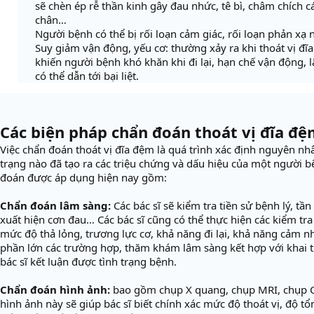
sẽ chèn ép rễ thần kinh gây đau nhức, tê bì, châm chích c
chân…
Người bệnh có thể bị rối loạn cảm giác, rối loạn phản xạ n
Suy giảm vận động, yếu cơ: thường xảy ra khi thoát vị đĩ
khiến người bệnh khó khăn khi đi lại, hạn chế vận động, l
có thể dẫn tới bại liệt.
Các biện pháp chẩn đoán thoát vị đĩa đ
Việc chẩn đoán thoát vị đĩa đệm là quá trình xác định nguyên nh
trạng nào đã tạo ra các triệu chứng và dấu hiệu của một người 
đoán được áp dụng hiện nay gồm:
Chẩn đoán lâm sàng:
Các bác sĩ sẽ kiểm tra tiền sử bệnh lý, tầ
xuất hiện cơn đau… Các bác sĩ cũng có thể thực hiện các kiểm tr
mức độ thả lỏng, trương lực cơ, khả năng đi lại, khả năng cảm nh
phần lớn các trường hợp, thăm khám lâm sàng kết hợp với khai th
bác sĩ kết luận được tình trạng bệnh.
Chẩn đoán hình ảnh:
bao gồm chụp X quang, chụp MRI, chụp C
hình ảnh này sẽ giúp bác sĩ biết chính xác mức độ thoát vị, độ tổ