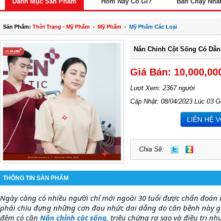
Danh Mục Sản Phẩm
Hôm Nay Có Gì?
Bán Chạy Nhấ
Sản Phẩm:
Thời Trang - Mỹ Phẩm
-
Mỹ Phẩm
-
Mỹ Phẩm Các Loại
Nắn Chỉnh Cột Sống Có Dẫn
Giá Bán: 10,000,00
Lượt Xem: 2367 người
Cập Nhật: 08/04/2023 Lúc 03 G
LIÊN HỆ 
Chia Sẽ:
THÔNG TIN SẢN PHẨM
Ngày càng có nhiều người chỉ mới ngoài 30 tuổi được chẩn đoán 
phải chịu đựng những cơn đau nhức dai dẳng do căn bệnh này gây
đệm có cần
Nắn chỉnh cột sống
, triệu chứng ra sao và điều trị nh