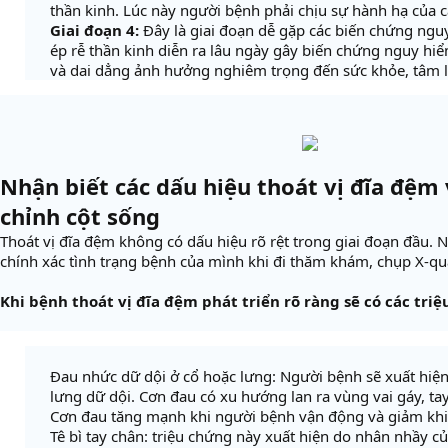
thần kinh. Lúc này người bệnh phải chịu sự hành hạ của c
Giai đoạn 4:
Đây là giai đoạn dễ gặp các biến chứng ngu
ép rễ thần kinh diễn ra lâu ngày gây biến chứng nguy hi
và dai dẳng ảnh hưởng nghiêm trọng đến sức khỏe, tâm 
Nhận biết các dấu hiệu thoát vị đĩa đệm 
chỉnh cột sống
Thoát vị đĩa đệm không có dấu hiệu rõ rệt trong giai đoạn đầu. N
chính xác tình trạng bệnh của mình khi đi thăm khám, chụp X-q
Khi bệnh thoát vị đĩa đệm phát triển rõ ràng sẽ có các tri
Đau nhức dữ dội ở cổ hoặc lưng: Người bệnh sẽ xuất hiện
lưng dữ dội. Cơn đau có xu hướng lan ra vùng vai gáy, ta
Cơn đau tăng mạnh khi người bệnh vận động và giảm khi
Tê bì tay chân: triệu chứng này xuất hiện do nhân nhầy c