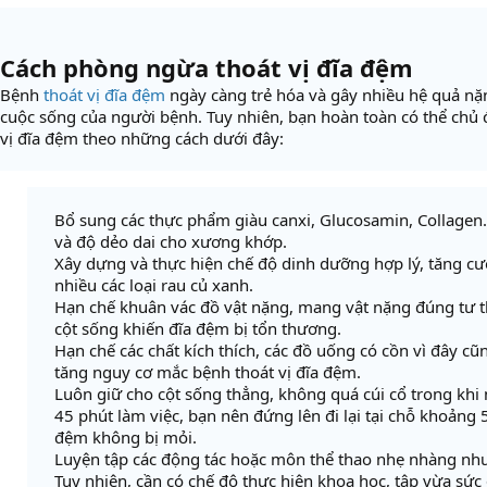
Cách phòng ngừa thoát vị đĩa đệm
Bệnh
thoát vị đĩa đệm
ngày càng trẻ hóa và gây nhiều hệ quả nặ
cuộc sống của người bệnh. Tuy nhiên, bạn hoàn toàn có thể chủ
vị đĩa đệm theo những cách dưới đây:
Bổ sung các thực phẩm giàu canxi, Glucosamin, Collagen
và độ dẻo dai cho xương khớp.
Xây dựng và thực hiện chế độ dinh dưỡng hợp lý, tăng c
nhiều các loại rau củ xanh.
Hạn chế khuân vác đồ vật nặng, mang vật nặng đúng tư t
cột sống khiến đĩa đệm bị tổn thương.
Hạn chế các chất kích thích, các đồ uống có cồn vì đây cũ
tăng nguy cơ mắc bệnh thoát vị đĩa đệm.
Luôn giữ cho cột sống thẳng, không quá cúi cổ trong khi
45 phút làm việc, bạn nên đứng lên đi lại tại chỗ khoảng 
đệm không bị mỏi.
Luyện tập các động tác hoặc môn thể thao nhẹ nhàng như đ
Tuy nhiên, cần có chế độ thực hiện khoa học, tập vừa sức 