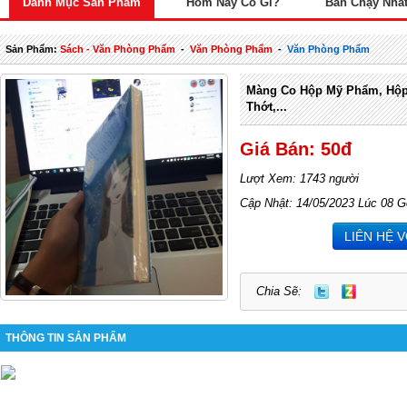
Danh Mục Sản Phẩm
Hôm Nay Có Gì?
Bán Chạy Nhấ
Sản Phẩm:
Sách - Văn Phòng Phẩm
-
Văn Phòng Phẩm
-
Văn Phòng Phẩm
Màng Co Hộp Mỹ Phẩm, Hộp 
Thớt,...
Giá Bán: 50đ
Lượt Xem: 1743 người
Cập Nhật: 14/05/2023 Lúc 08 G
LIÊN HỆ 
Chia Sẽ:
THÔNG TIN SẢN PHẨM