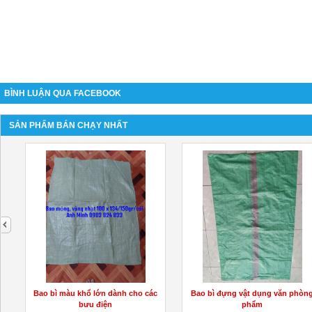
BÌNH LUẬN QUA FACEBOOK
SẢN PHẨM BÁN CHẠY NHẤT
next
Bao bì màu khổ lớn dành cho các
Bao bì đựng vật dụng văn phòn
bưu điện
phẩm