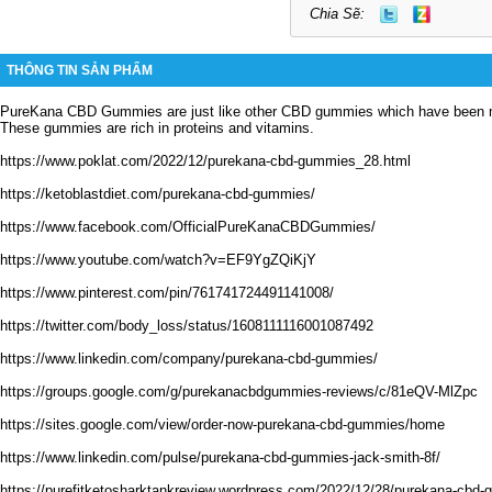
Chia Sẽ:
THÔNG TIN SẢN PHẨM
PureKana CBD Gummies are just like other CBD gummies which have been ma
These gummies are rich in proteins and vitamins.
https://www.poklat.com/2022/12/purekana-cbd-gummies_28.html
https://ketoblastdiet.com/purekana-cbd-gummies/
https://www.facebook.com/OfficialPureKanaCBDGummies/
https://www.youtube.com/watch?v=EF9YgZQiKjY
https://www.pinterest.com/pin/761741724491141008/
https://twitter.com/body_loss/status/1608111116001087492
https://www.linkedin.com/company/purekana-cbd-gummies/
https://groups.google.com/g/purekanacbdgummies-reviews/c/81eQV-MlZpc
https://sites.google.com/view/order-now-purekana-cbd-gummies/home
https://www.linkedin.com/pulse/purekana-cbd-gummies-jack-smith-8f/
https://purefitketosharktankreview.wordpress.com/2022/12/28/purekana-cbd