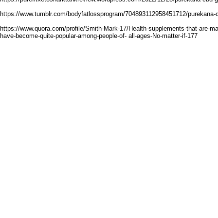
https://www.tumblr.com/bodyfatlossprogram/704893112958451712/purekana
https://www.quora.com/profile/Smith-Mark-17/Health-supplements-that-are-ma
have-become-quite-popular-among-people-of- all-ages-No-matter-if-177