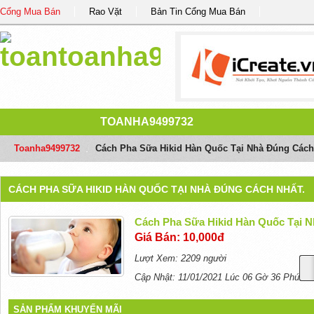
Cổng Mua Bán
Rao Vặt
Bản Tin Cổng Mua Bán
TOANHA9499732
Toanha9499732
/
Cách Pha Sữa Hikid Hàn Quốc Tại Nhà Đúng Cách
CÁCH PHA SỮA HIKID HÀN QUỐC TẠI NHÀ ĐÚNG CÁCH NHẤT.
Cách Pha Sữa Hikid Hàn Quốc Tại N
Giá Bán: 10,000đ
Lượt Xem: 2209 người
Cập Nhật: 11/01/2021 Lúc 06 Gờ 36 Phút
SẢN PHẨM KHUYẾN MÃI