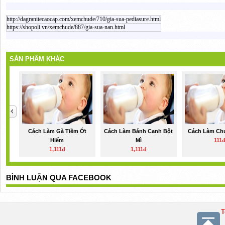
http://dagranitecaocap.com/xemchude/710/gia-sua-pediasure.html
https://shopoli.vn/xemchude/887/gia-sua-nan.html
SẢN PHẨM KHÁC
Cách Làm Gà Tiềm Ớt
Cách Làm Bánh Canh Bột
Cách Làm Ch
Hiểm
Mì
111
1,111đ
1,111đ
BÌNH LUẬN QUA FACEBOOK
T