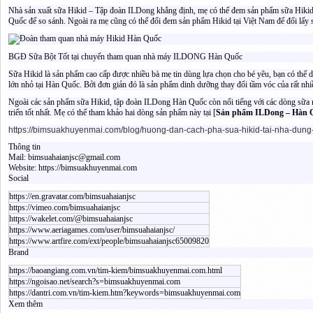
Nhà sản xuất sữa Hikid – Tập đoàn ILDong khẳng định, mẹ có thể đem sản phẩm sữa Hikid n
Quốc để so sánh. Ngoài ra mẹ cũng có thể đổi đem sản phẩm Hikid tại Việt Nam để đổi lấy s
BGĐ Sữa Bột Tốt tại chuyến tham quan nhà máy ILDONG Hàn Quốc
Sữa Hikid là sản phẩm cao cấp được nhiều bà mẹ tin dùng lựa chọn cho bé yêu, bạn có thể dàn
lớn nhỏ tại Hàn Quốc. Bởi đơn giản đó là sản phẩm dinh dưỡng thay đổi tầm vóc của rất nhi
Ngoài các sản phẩm sữa Hikid, tập đoàn ILDong Hàn Quốc còn nổi tiếng với các dòng sữa 
triển tốt nhất. Mẹ có thể tham khảo hai dòng sản phẩm này tại [
Sản phẩm ILDong – Hàn 
https://bimsuakhuyenmai.com/blog/huong-dan-cach-pha-sua-hikid-tai-nha-dung
Thông tin
Mail:
bimsuahaianjsc@gmail.com
Website:
https://bimsuakhuyenmai.com
Social
https://en.gravatar.com/bimsuahaianjsc
https://vimeo.com/bimsuahaianjsc
https://wakelet.com/@bimsuahaianjsc
https://www.aeriagames.com/user/bimsuahaianjsc/
https://www.artfire.com/ext/people/bimsuahaianjsc65009820
Brand
https://baoangiang.com.vn/tim-kiem/bimsuakhuyenmai.com.html
https://ngoisao.net/search?s=bimsuakhuyenmai.com
https://dantri.com.vn/tim-kiem.htm?keywords=bimsuakhuyenmai.com
Xem thêm