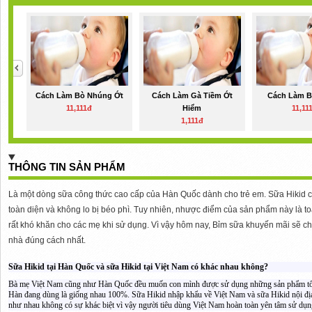
Cách Làm Bò Nhúng Ớt
Cách Làm Gà Tiềm Ớt
Cách Làm B
11,111đ
Hiểm
11,11
1,111đ
THÔNG TIN SẢN PHẨM
Là một dòng sữa công thức cao cấp của Hàn Quốc dành cho trẻ em. Sữa Hikid có
toàn diện và không lo bị béo phì. Tuy nhiên, nhược điểm của sản phẩm này là 
rất khó khăn cho các mẹ khi sử dụng. Vì vậy hôm nay, Bỉm sữa khuyến mãi sẽ ch
nhà đúng cách nhất.
Sữa Hikid tại Hàn Quốc và sữa Hikid tại Việt Nam có khác nhau không?
Bà mẹ Việt Nam cũng như Hàn Quốc đều muốn con mình được sử dụng những sản phẩm tốt 
Hàn đang dùng là giống nhau 100%. Sữa Hikid nhập khẩu về Việt Nam và sữa Hikid nội đị
như nhau không có sự khác biệt vì vậy người tiêu dùng Việt Nam hoàn toàn yên tâm sử dụn