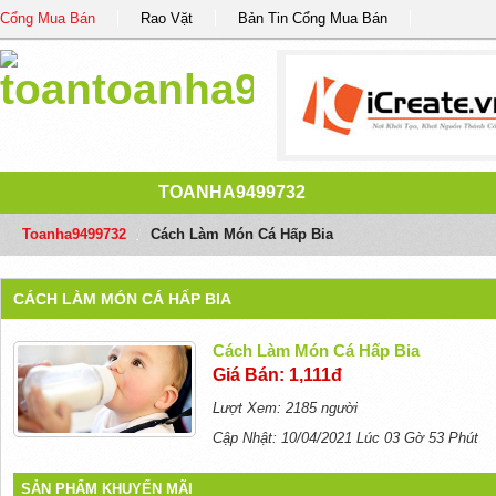
Cổng Mua Bán
Rao Vặt
Bản Tin Cổng Mua Bán
TOANHA9499732
Toanha9499732
/
Cách Làm Món Cá Hấp Bia
CÁCH LÀM MÓN CÁ HẤP BIA
Cách Làm Món Cá Hấp Bia
Giá Bán: 1,111đ
Lượt Xem: 2185 người
Cập Nhật: 10/04/2021 Lúc 03 Gờ 53 Phút
SẢN PHẨM KHUYẾN MÃI