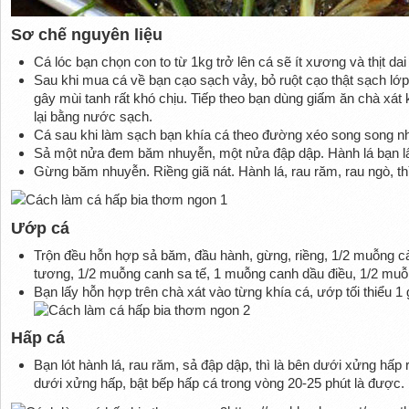
Sơ chế nguyên liệu
Cá lóc bạn chọn con to từ 1kg trở lên cá sẽ ít xương và thịt da
Sau khi mua cá về bạn cạo sạch vảy, bỏ ruột cạo thật sạch lớ
gây mùi tanh rất khó chịu. Tiếp theo bạn dùng giấm ăn chà xá
lại bằng nước sạch.
Cá sau khi làm sạch bạn khía cá theo đường xéo song song nh
Sả một nửa đem băm nhuyễn, một nửa đập dập. Hành lá bạn l
Gừng băm nhuyễn. Riềng giã nát. Hành lá, rau răm, rau ngò, thì
Ướp cá
Trộn đều hỗn hợp sả băm, đầu hành, gừng, riềng, 1/2 muỗng c
tương, 1/2 muỗng canh sa tế, 1 muỗng canh dầu điều, 1/2 mu
Bạn lấy hỗn hợp trên chà xát vào từng khía cá, ướp tối thiểu 1 
Hấp cá
Bạn lót hành lá, rau răm, sả đập dập, thì là bên dưới xửng hấp r
dưới xửng hấp, bật bếp hấp cá trong vòng 20-25 phút là được.