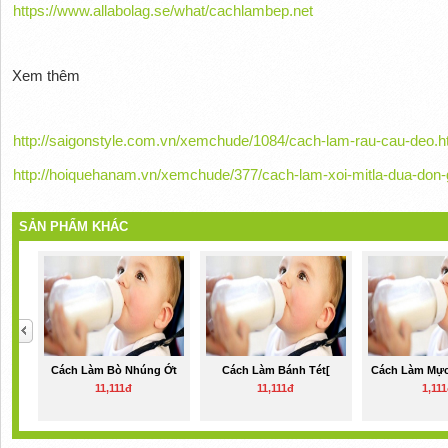
https://www.allabolag.se/what/cachlambep.net
Xem thêm
http://saigonstyle.com.vn/xemchude/1084/cach-lam-rau-cau-deo.h
http://hoiquehanam.vn/xemchude/377/cach-lam-xoi-mitla-dua-don-g
SẢN PHẨM KHÁC
Cách Làm Bò Nhúng Ớt
Cách Làm Bánh Tét[
Cách Làm Mực
11,111đ
11,111đ
1,11