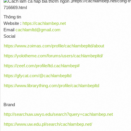
https://cachlambep.net/cong-
716669.html
Thông tin
Website :
https://cachlambep.net
Email
cachlamltd@gmail.com
Social
https://www.zoimas.com/profile/cachlambepltd/about
https://yolotheme.com/forums/users/cachlambepltd/
https://zeef.com/profile/ltd.cachlambep#
https://gfycat.com/@cachlambepltd
https://www.librarything.com/profile/cachlambepltd
Brand
http://searchuw.uwyo.edu/search?query=cachlambep.net
https://www.uw.edu.pl/search/cachlambep.net/