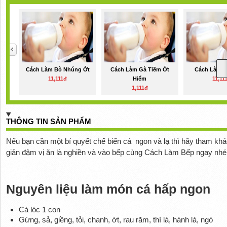
Cách Làm Bò Nhúng Ớt
Cách Làm Gà Tiềm Ớt
Cách Làm B
11,111đ
Hiểm
11,11
1,111đ
THÔNG TIN SẢN PHẨM
Nếu bạn cần một bí quyết chế biến cá ngon và lạ thì hãy tham kh
giản đậm vị ăn là nghiền và vào bếp cùng Cách Làm Bếp ngay nhé
Nguyên liệu làm món cá hấp ngon
Cá lóc 1 con
Gừng, sả, giềng, tỏi, chanh, ớt, rau răm, thì là, hành lá, ngò