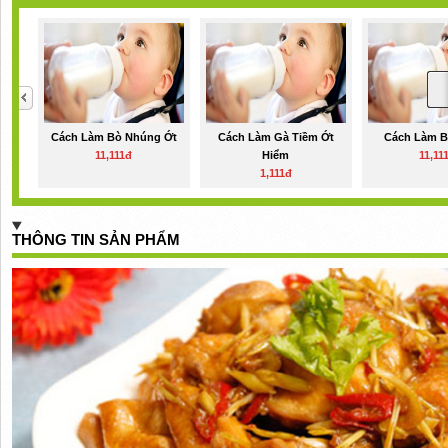
Cách Làm Bò Nhúng Ớt
Cách Làm Gà Tiềm Ớt
Cách Làm B
11,111đ
Hiểm
11,11
1,111đ
THÔNG TIN SẢN PHẨM