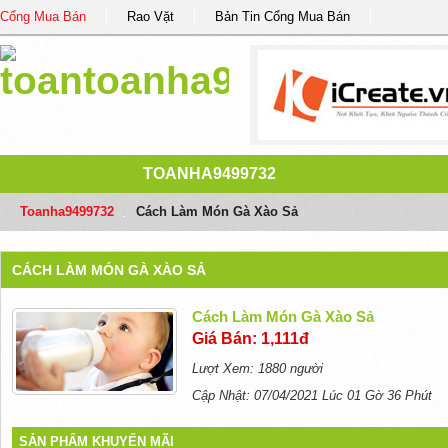
Cổng Mua Bán
Rao Vặt
Bản Tin Cổng Mua Bán
TOANHA9499732
Toanha9499732
/
Cách Làm Món Gà Xào Sả
CÁCH LÀM MÓN GÀ XÀO SẢ
Cách Làm Món Gà Xào Sả
Giá Bán: 1,111đ
Lượt Xem: 1880 người
Cập Nhật: 07/04/2021 Lúc 01 Gờ 36 Phút
SẢN PHẨM KHUYẾN MÃI