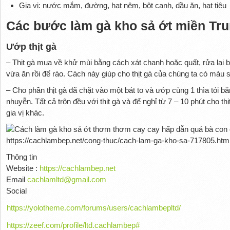
Gia vị: nước mắm, đường, hạt nêm, bột canh, dầu ăn, hạt tiêu
Các bước làm gà kho sả ớt miền T
Ướp thịt gà
– Thịt gà mua về khử mùi bằng cách xát chanh hoặc quất, rửa lạ
vừa ăn rồi để ráo. Cách này giúp cho thịt gà của chúng ta có màu 
– Cho phần thịt gà đã chặt vào một bát to và ướp cùng 1 thìa tỏi 
nhuyễn. Tất cả trộn đều với thịt gà và để nghỉ từ 7 – 10 phút cho
gia vị khác.
https://cachlambep.net/cong-thuc/cach-lam-ga-kho-sa-717805.htm
Thông tin
Website :
https://cachlambep.net
Email
cachlamltd@gmail.com
Social
https://yolotheme.com/forums/users/cachlambepltd/
https://zeef.com/profile/ltd.cachlambep#