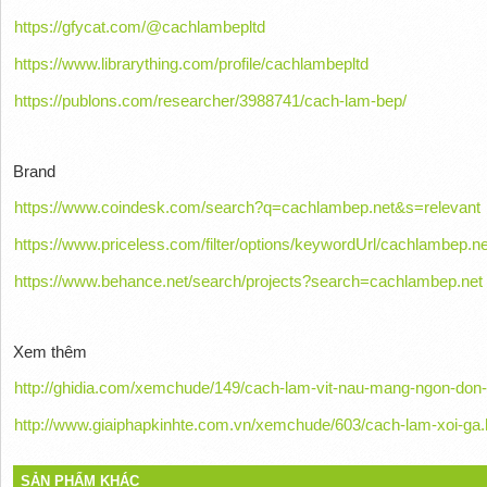
https://gfycat.com/@cachlambepltd
https://www.librarything.com/profile/cachlambepltd
https://publons.com/researcher/3988741/cach-lam-bep/
Brand
https://www.coindesk.com/search?q=cachlambep.net&s=relevant
https://www.priceless.com/filter/options/keywordUrl/cachlambep.ne
https://www.behance.net/search/projects?search=cachlambep.net
Xem thêm
http://ghidia.com/xemchude/149/cach-lam-vit-nau-mang-ngon-don-
http://www.giaiphapkinhte.com.vn/xemchude/603/cach-lam-xoi-ga.
SẢN PHẨM KHÁC