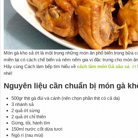
Món gà kho sả ớt là một trong những món ăn phổ biến trong bữa 
miền lại có cách chế biến và nêm nếm gia vị đặc trưng cho mó
Hãy cùng Cách làm bếp tìm hiểu về
cách làm món Gà xào sả
ớt
nhé!
Nguyên liệu cần chuẩn bị món gà kh
500gr thịt gà đùi và cánh (nên chọn phần thịt có cả da)
3 nhánh sả
2 quả ớt sừng
2 quả ớt chỉ thiên
Gừng, tỏi, hành tím
150ml nước cốt dừa tươi
Ngò rí (rau mùi)