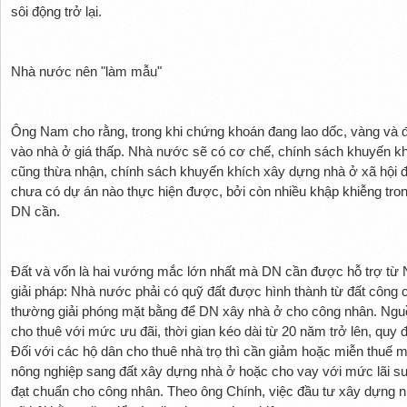
sôi động trở lại.
Nhà nước nên "làm mẫu"
Ông Nam cho rằng, trong khi chứng khoán đang lao dốc, vàng và đ
vào nhà ở giá thấp. Nhà nước sẽ có cơ chế, chính sách khuyến k
cũng thừa nhận, chính sách khuyến khích xây dựng nhà ở xã hộ
chưa có dự án nào thực hiện được, bởi còn nhiều khập khiễng tro
DN cần.
Đất và vốn là hai vướng mắc lớn nhất mà DN cần được hỗ trợ từ
giải pháp: Nhà nước phải có quỹ đất được hình thành từ đất công 
thường giải phóng mặt bằng để DN xây nhà ở cho công nhân. Ng
cho thuê với mức ưu đãi, thời gian kéo dài từ 20 năm trở lên, quy đị
Đối với các hộ dân cho thuê nhà trọ thì cần giảm hoặc miễn thuế 
nông nghiệp sang đất xây dựng nhà ở hoặc cho vay với mức lãi su
đạt chuẩn cho công nhân. Theo ông Chính, việc đầu tư xây dựng nhà