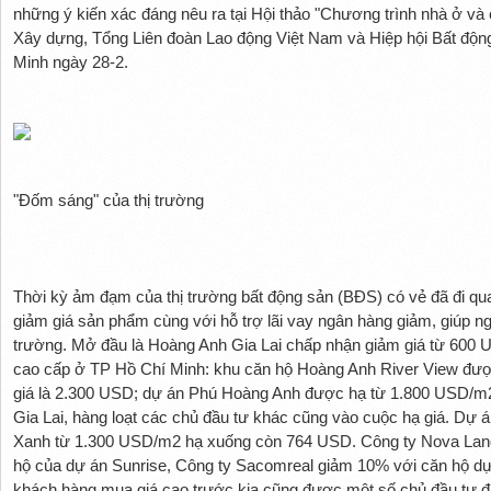
những ý kiến xác đáng nêu ra tại Hội thảo "Chương trình nhà ở và c
Xây dựng, Tổng Liên đoàn Lao động Việt Nam và Hiệp hội Bất độn
Minh ngày 28-2.
"Đốm sáng" của thị trường
Thời kỳ ảm đạm của thị trường bất động sản (BĐS) có vẻ đã đi qua
giảm giá sản phẩm cùng với hỗ trợ lãi vay ngân hàng giảm, giúp ng
trường. Mở đầu là Hoàng Anh Gia Lai chấp nhận giảm giá từ 600
cao cấp ở TP Hồ Chí Minh: khu căn hộ Hoàng Anh River View đượ
giá là 2.300 USD; dự án Phú Hoàng Anh được hạ từ 1.800 USD/
Gia Lai, hàng loạt các chủ đầu tư khác cũng vào cuộc hạ giá. Dự
Xanh từ 1.300 USD/m2 hạ xuống còn 764 USD. Công ty Nova Land
hộ của dự án Sunrise, Công ty Sacomreal giảm 10% với căn hộ d
khách hàng mua giá cao trước kia cũng được một số chủ đầu tư điề