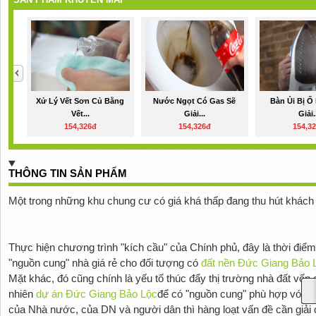
Xử Lý Vết Sơn Củ Bằng
Nước Ngọt Có Gas Sẽ
Bàn Ủi Bị Ố
Vết...
Giải...
Giải.
154,326đ
154,326đ
154,3
THÔNG TIN SẢN PHẨM
Một trong những khu chung cư có giá khá thấp đang thu hút khách
Thực hiện chương trình "kích cầu" của Chính phủ, đây là thời đi
"nguồn cung" nhà giá rẻ cho đối tượng có
đất nền Đức Giang Bảo 
Mặt khác, đó cũng chính là yếu tố thúc đẩy thị trường nhà đất vốn 
nhiên
dự án Đức Giang Bảo Lộc
để có "nguồn cung" phù hợp với nh
của Nhà nước, của DN và người dân thì hàng loạt vấn đề cần giải 