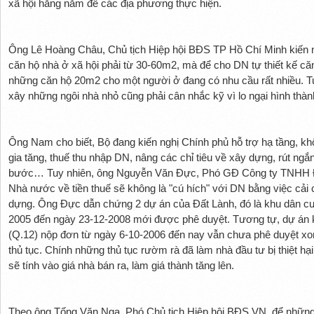
xã hội hằng năm để các địa phương thực hiện.
Ông Lê Hoàng Châu, Chủ tịch Hiệp hội BĐS TP Hồ Chí Minh kiến n
căn hộ nhà ở xã hội phải từ 30-60m2, mà để cho DN tự thiết kế că
những căn hộ 20m2 cho một người ở đang có nhu cầu rất nhiều. T
xây những ngôi nhà nhỏ cũng phải cân nhắc kỹ vì lo ngại hình thàn
Ông Nam cho biết, Bộ đang kiến nghị Chính phủ hỗ trợ hạ tầng, khôn
gia tăng, thuế thu nhập DN, nâng các chỉ tiêu về xây dựng, rút ngắ
bước… Tuy nhiên, ông Nguyễn Văn Đực, Phó GĐ Công ty TNHH Địa
Nhà nước về tiền thuế sẽ không là "cú hích" với DN bằng việc cải 
dựng. Ông Đực dẫn chứng 2 dự án của Đất Lành, đó là khu dân cư
2005 đến ngày 23-12-2008 mới được phê duyệt. Tương tự, dự á
(Q.12) nộp đơn từ ngày 6-10-2006 đến nay vẫn chưa phê duyệt xon
thủ tục. Chính những thủ tục rườm rà đã làm nhà đầu tư bị thiệt hại 
sẽ tính vào giá nhà bán ra, làm giá thành tăng lên.
Theo ông Tống Văn Nga, Phó Chủ tịch Hiệp hội BĐS VN, để những