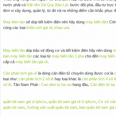
nước phải có
Đất nền Dã Quỳ Bảo Lộc
bước đột phá, đầu tư trực 
đơn vị xây dựng, quản lý, từ đó rút ra những điểm cần khắc phục đ
May bien tan
sẽ dúp tiết kiệm điện nên hãy dùng
máy biến tần
: Cô
công các loại
khăn ướt giá rẻ
,
khan uot
.
Máy biến tần
dúp bảo vệ động cơ và tiết kiệm điện hãy nên dùng
m
bán máy biến tần
các loại từ
máy biến tần 1 pha
cho đến
máy biến 
cấp cả
máy biến tần giá rẻ
.
Cân phân tích giá rẻ
là dòng cân điện tử chuyên dùng được coi là
c
loại như:
cân phân tích 2 số lẻ
hay loại khác là
cân phân tích 4 số l
số lẻ
. Tân Nam Phát -
Can dien tu ha noi
hang đầu,
Cân điện tử tại
quần lót nam giá sỉ tphcm
,
quần lót nam giá rẻ ở tphcm
,
Cơ sở sản
quần lót nam
,
Xưởng sản xuất quần lót nam
,
bán quần lót nam giá 