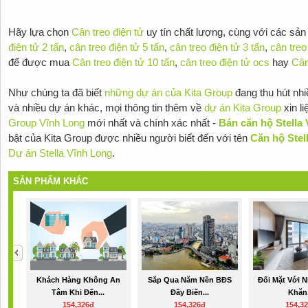
Hãy lựa chọn
Cân treo điện tử
uy tín chất lượng, cùng với các sả
điện tử 2 tấn
,
cân treo điện tử 5 tấn
,
cân treo điện tử 3 tấn
,
cân treo
để được mua
Cân treo điện tử 10 tấn
,
cân treo điện tử ocs
hay
Cân
Như chúng ta đã biết
những dự án của Kita Group
đang thu hút nh
và nhiều dự án khác, mọi thông tin thêm về
dự án Kita Group
xin l
Group Vĩnh Long
mới nhất và chính xác nhất -
Bán căn hộ Stella 
bật của Kita Group được nhiều người biết đến với tên
Căn hộ Stel
Dự án Stella Vĩnh Long
.
SẢN PHẨM KHÁC
Khách Hàng Không An
Sắp Qua Năm Nền BĐS
Đối Mặt Với 
Tâm Khi Đến...
Đầy Biến...
Khăn.
154,326đ
154,326đ
154,3