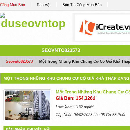
Cổng Mua Bán
Rao Vặt
Bản Tin Cổng Mua Bán
SEOVNTO823573
Seovnto823573
/
Một Trong Những Khu Chung Cư Có Giá Khá Thấp
MỘT TRONG NHỮNG KHU CHUNG CƯ CÓ GIÁ KHÁ THẤP ĐANG
Một Trong Những Khu Chung Cư Có
Giá Bán: 154,326đ
Lượt Xem: 1132 người
Cập Nhật: 04/02/2023 Lúc 05 Gờ 55 Phút
SẢN PHẨM KHUYẾN MÃI