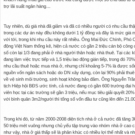
trợ lãi suất ngân hàng…
Tuy nhiên, dù giá nhà đã giảm và đã có nhiều người có nhu cầu th
trong các dự án này đều không dưới 1 tỷ đồng và đây là mức giá 
với tới, trong khi nhu cầu này rất nhiều. Ông Mai Đức Chính, Phó 
động Việt Nam thống kê, hiện cả nước có gần 2 triệu cán bộ công c
số còn lại 1/3 đang phải ở nhà người thân hoặc nhà thuê. Tại các k
đang làm việc trực tiếp và 1,5 triệu lao động gián tiếp, trong đó 70
nhu cầu thuê hoặc mua nhà ở, nhưng chỉ khoảng 5-7% là được số
nguồn vốn ngân sách hoặc do DN xây dựng, còn lại 90% phải thuê 
về vệ sinh môi trường, sinh hoạt không bảo đảm. Ông Nguyễn Tr
tịch Hiệp hội BĐS ước tính, cả nước đang có gần 600 trường đại h
viên học tại các trường sẽ gần 3 triệu, nếu mục tiêu giải quyết 20
với bình quân 3m2/người thì tổng số vốn đầu tư cũng lên đến 21.00
Trong khi đó, từ năm 2000-2008 diện tích nhà ở cả nước đã tăng 3
50 triệu mét vuông nhưng chủ yếu tập trung vào nhóm nhà ở cao 
như vậy, nhà ở giá thấp sẽ là phân khúc có nhiều lợi thế nhất và 