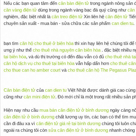
Nếu các bạn quan tâm đến
cân bàn điện tử
trong ngành nông sản đ
cân vàng điện tử
dùng trong ngành vàng bạc đá quý cũng như
cân 
nghiệm, đặc biệt nhất là
cân treo điện tử
Xin liên hệ
cân điện tử
Tiế
chuyên sản xuất - mua bán - sửa chữa các sản phẩm
can dien tu
.
bạn tìm
căn hộ cho thuê ở biên hòa
thì xin hạy liên hệ chúng tôi để
ưng ý như thể
cho thuê nhà nguyên căn biên hòa
. đặc biệt nhiều 
tại biên hòa
, và dù thị trường có đến đâu vẫn có đủ
cho thuê nhà tạ
căn hộ dịch vụ cho thuê tại biên hòa
vẫn hấp dẩn hơn
cho thuê căn
cho thue can ho amber court
và
cho thuê căn hộ The Pegasus Pla
Cân bàn điện tử
của
can dien tu
Việt Nhật được dánh giá cao cùn
cũng như
cân mini điện tử
. Đó mới chỉ là một trong rất nhiều sản
Hiện nay nhu cầu
mua bán cân điện tử ở bình dương
ngày càng nổi
cân điện tử ở bình dương
chất lượng uy tín, các bạn có thể tìm m
cần đi đâu xa vì
cân điện tử giá rẻ tại bình dương
chúng tôi luôn ch
ngoài ra chúng tôi còn
sửa cân điện tử ở bình dương
nhanh chóng ti