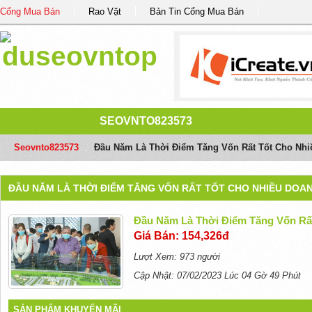
Cổng Mua Bán
Rao Vặt
Bản Tin Cổng Mua Bán
SEOVNTO823573
Seovnto823573
/
Đầu Năm Là Thời Điểm Tăng Vốn Rất Tốt Cho Nh
ĐẦU NĂM LÀ THỜI ĐIỂM TĂNG VỐN RẤT TỐT CHO NHIỀU DOA
Đầu Năm Là Thời Điểm Tăng Vốn Rấ
Giá Bán: 154,326đ
Lượt Xem: 973 người
Cập Nhật: 07/02/2023 Lúc 04 Gờ 49 Phút
SẢN PHẨM KHUYẾN MÃI