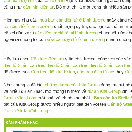
Cân bàn điện tử
của
can dien tu
Việt Nhật được dánh giá cao cùn
cũng như
cân mini điện tử
. Đó mới chỉ là một trong rất nhiều sản
Hiện nay nhu cầu
mua bán cân điện tử ở bình dương
ngày càng nổi
cân điện tử ở bình dương
chất lượng uy tín, các bạn có thể tìm m
cần đi đâu xa vì
cân điện tử giá rẻ tại bình dương
chúng tôi luôn ch
ngoài ra chúng tôi còn
sửa cân điện tử ở bình dương
nhanh chóng ti
Hãy lựa chọn
Cân treo điện tử
uy tín chất lượng, cùng với các sả
điện tử 2 tấn
,
cân treo điện tử 5 tấn
,
cân treo điện tử 3 tấn
,
cân treo
để được mua
Cân treo điện tử 10 tấn
,
cân treo điện tử ocs
hay
Cân
Như chúng ta đã biết
những dự án của Kita Group
đang thu hút nh
và nhiều dự án khác, mọi thông tin thêm về
dự án Kita Group
xin l
Group Vĩnh Long
mới nhất và chính xác nhất -
Bán căn hộ Stella 
bật của Kita Group được nhiều người biết đến với tên
Căn hộ Stel
Dự án Stella Vĩnh Long
.
SẢN PHẨM KHÁC