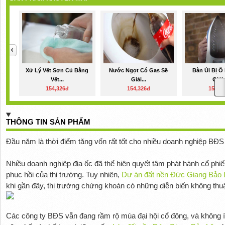
Xử Lý Vết Sơn Củ Bằng
Nước Ngọt Có Gas Sẽ
Bàn Ủi Bị Ố
Vết...
Giải...
Giải.
154,326đ
154,326đ
154,3
THÔNG TIN SẢN PHẨM
Đầu năm là thời điểm tăng vốn rất tốt cho nhiều doanh nghiệp BĐS
Nhiều doanh nghiệp địa ốc đã thể hiện quyết tâm phát hành cổ ph
phục hồi của thị trường. Tuy nhiên,
Dự án đất nền Đức Giang Bảo 
khi gần đây, thị trường chứng khoán có những diễn biến không th
Các công ty BĐS vẫn đang rầm rộ mùa đại hội cổ đông, và không í