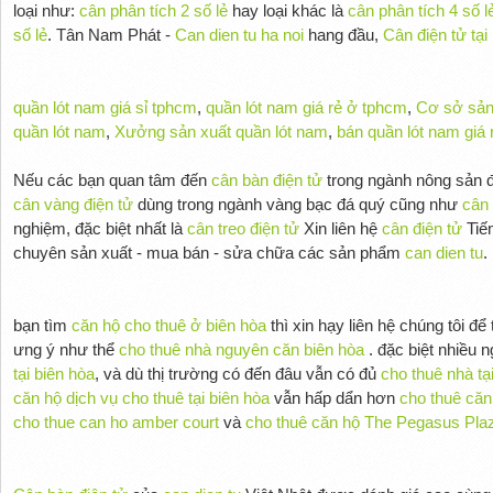
loại như:
cân phân tích 2 số lẻ
hay loại khác là
cân phân tích 4 số l
số lẻ
. Tân Nam Phát -
Can dien tu ha noi
hang đầu,
Cân điện tử tại
quần lót nam giá sỉ tphcm
,
quần lót nam giá rẻ ở tphcm
,
Cơ sở sản
quần lót nam
,
Xưởng sản xuất quần lót nam
,
bán quần lót nam giá 
Nếu các bạn quan tâm đến
cân bàn điện tử
trong ngành nông sản đ
cân vàng điện tử
dùng trong ngành vàng bạc đá quý cũng như
cân 
nghiệm, đặc biệt nhất là
cân treo điện tử
Xin liên hệ
cân điện tử
Tiế
chuyên sản xuất - mua bán - sửa chữa các sản phẩm
can dien tu
.
bạn tìm
căn hộ cho thuê ở biên hòa
thì xin hạy liên hệ chúng tôi để
ưng ý như thể
cho thuê nhà nguyên căn biên hòa
. đặc biệt nhiều 
tại biên hòa
, và dù thị trường có đến đâu vẫn có đủ
cho thuê nhà tạ
căn hộ dịch vụ cho thuê tại biên hòa
vẫn hấp dẩn hơn
cho thuê căn
cho thue can ho amber court
và
cho thuê căn hộ The Pegasus Pla