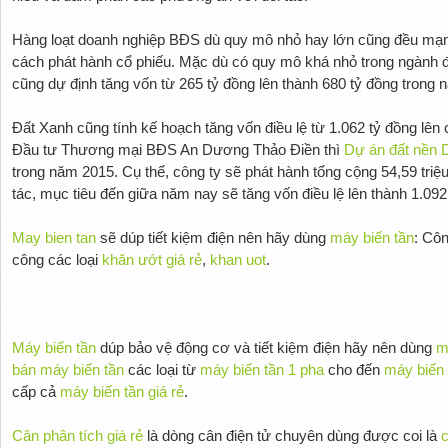
Hàng loạt doanh nghiệp BĐS dù quy mô nhỏ hay lớn cũng đều mạn
cách phát hành cổ phiếu. Mặc dù có quy mô khá nhỏ trong ngành 
cũng dự định tăng vốn từ 265 tỷ đồng lên thành 680 tỷ đồng trong 
Đất Xanh cũng tính kế hoạch tăng vốn điều lệ từ 1.062 tỷ đồng lên
Đầu tư Thương mại BĐS An Dương Thảo Điền thì
Dự án đất nền 
trong năm 2015. Cụ thể, công ty sẽ phát hành tổng cộng 54,59 triệ
tác, mục tiêu đến giữa năm nay sẽ tăng vốn điều lệ lên thành 1.092
May bien tan
sẽ dúp tiết kiệm điện nên hãy dùng
máy biến tần
: Cô
công các loại
khăn ướt giá rẻ
,
khan uot
.
Máy biến tần
dúp bảo vệ động cơ và tiết kiệm điện hãy nên dùng
m
bán máy biến tần
các loại từ
máy biến tần 1 pha
cho đến
máy biến 
cấp cả
máy biến tần giá rẻ
.
Cân phân tích giá rẻ
là dòng cân điện tử chuyên dùng được coi là
c