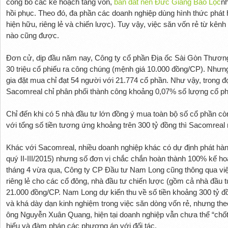
công bố các kế hoạch tăng vốn,
bán đất nền Đức Giang Bảo Lộc
nh
hồi phục. Theo đó, đa phần các doanh nghiệp dùng hình thức phát
hiện hữu, riêng lẻ và chiến lược). Tuy vậy, việc săn vốn rẻ từ kên
nào cũng được.
Đơn cử, dịp đầu năm nay, Công ty cổ phần Địa ốc Sài Gòn Thương
30 triệu cổ phiếu ra công chúng (mệnh giá 10.000 đồng/CP). Nhưng
gia đặt mua chỉ đạt 54 người với 21.774 cổ phần. Như vậy, trong 
Sacomreal chỉ phân phối thành công khoảng 0,07% số lượng cổ ph
Chỉ đến khi có 5 nhà đầu tư lớn đồng ý mua toàn bộ số cổ phần còn
với tổng số tiền tương ứng khoảng trên 300 tỷ đồng thì Sacomreal 
Khác với Sacomreal, nhiều doanh nghiệp khác có dự định phát hà
quý II-III/2015) nhưng số đơn vị chắc chắn hoàn thành 100% kế hoạ
tháng 4 vừa qua, Công ty CP Đầu tư Nam Long cũng thông qua việc
riêng lẻ cho các cổ đông, nhà đầu tư chiến lược (gồm cả nhà đầu 
21.000 đồng/CP. Nam Long dự kiến thu về số tiền khoảng 300 tỷ đồ
và khá dày dạn kinh nghiệm trong việc săn dòng vốn rẻ, nhưng t
ông Nguyễn Xuân Quang, hiện tại doanh nghiệp vẫn chưa thể “chố
hiểu và đàm phán các phương án với đối tác.