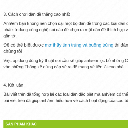
3. Cách chơi dàn đề thắng cao nhất
Anh/em bạn không nên chọn đại một bộ dàn đề trong các loại dàn 
phải sử dụng công nghệ soi cầu để chọn ra một dàn đề thích hợp và
gần tới.
Để có thể biết được
mơ thấy tinh trùng và buồng trứng
thì đán
chúng tôi
Việc áp dụng đúng kỹ thuật soi cầu sẽ giúp anh/em lọc bỏ những C
vào những Thống kê cứng cáp sẽ ra để mang về tiền lãi cao nhất.
4. Kết luận
Bài viết trên đã tổng hợp lại các loại dàn đặc biệt mà anh/em có th
bài viết trên đã giúp anh/em hiểu hơn về cách hoạt động của các bộ
SẢN PHẨM KHÁC