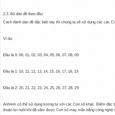
2.3. Bộ dàn đề theo đầu
Cách đánh dàn đề đặc biệt này thì chúng ta sẽ sử dụng các các C
Ví dụ:
Đầu là 0: 00, 01, 02, 03, 04, 05, 06, 07, 08, 09
Đầu là 1: 10, 11, 12, 13, 14, 15, 16, 17, 18, 19
Đầu là 2: 20, 21, 22, 23, 24, 25, 26, 27, 28, 29
Anh/em có thể sử dụng tương tự với các Con số khác. Điểm đặc t
thuận lợi nuôi khi đã sắm được Con số may mắn bằng công nghệ s