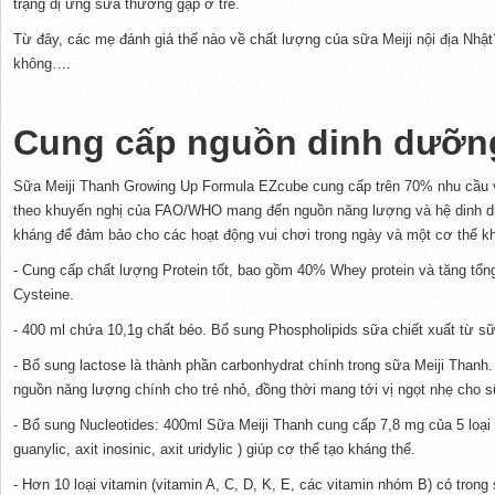
trạng dị ứng sữa thường gặp ở trẻ.
Từ đây, các mẹ đánh giá thế nào về chất lượng của sữa Meiji nội địa Nhật
không….
Cung cấp nguồn dinh dưỡn
Sữa Meiji Thanh Growing Up Formula EZcube cung cấp trên 70% nhu cầu vit
theo khuyến nghị của FAO/WHO mang đến nguồn năng lượng và hệ dinh d
kháng để đảm bảo cho các hoạt động vui chơi trong ngày và một cơ thể k
- Cung cấp chất lượng Protein tốt, bao gồm 40% Whey protein và tăng tổ
Cysteine.
- 400 ml chứa 10,1g chất béo. Bổ sung Phospholipids sữa chiết xuất từ s
- Bổ sung lactose là thành phần carbonhydrat chính trong sữa Meiji Thanh.
nguồn năng lượng chính cho trẻ nhỏ, đồng thời mang tới vị ngọt nhẹ cho s
- Bổ sung Nucleotides: 400ml Sữa Meiji Thanh cung cấp 7,8 mg của 5 loại Nuc
guanylic, axit inosinic, axit uridylic ) giúp cơ thể tạo kháng thể.
- Hơn 10 loại vitamin (vitamin A, C, D, K, E, các vitamin nhóm B) có trong 