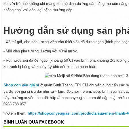
đối với trẻ nhỏ không chỉ mang đến hệ dinh dưỡng cân bằng mà còn nâng
chống chọi với các loại bệnh thường gặp.
Hướng dẫn sử dụng sản p
- Xé mí gói, cho sẵn lượng viên cần thiết vào đồ đựng sạch (bình pha hoặc
- Mỗi viên pha tương đương với 40ml nước.
- Rót nước sôi đã để nguội (khoảng 50˚C) vào bình pha khoảng 2/3 lượng 
để tránh bị bỏng và khuấy kỹ cho đến khi tan hoàn toàn.
Shop con yêu giá sỉ
ở quận Bình Thạnh, TPHCM chuyên cung cấp các sả
và Bé với giá sỉ ưu đãi như tã – bỉm, đồ chơi trẻ em, sữa, bình sữa và c
hãy thường xuyên theo dõi http://shopconyeugiasi.com để cập nhật nhiều 
0938 788 957
>>Xem thêm:
https://shopconyeugiasi.com/products/sua-meiji-thanh-
BÌNH LUẬN QUA FACEBOOK