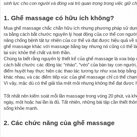
sinh lực cho con người và đóng vai trò quan trọng trong việc giữ 
1. Ghế massage có hữu ích không?
Mua ghế massage chắc chắn hữu ích nhưng phương pháp sử dụng
ra bằng cách bắt chước nguyên lý hoạt động của cơ thể con người
năng chống bệnh tật tự nhiên của cơ thể và đạt được hiệu quả về
ghế massage khác với massage bằng tay nhưng nó cũng có thể l
lại sức khỏe thể chất và tinh thần.
Chúng ta biết rằng nguyên lý thiết kế của ghế massage là xoa bóp
cách bắt chước các động tác “nhào”, “véo” của bàn tay con người,
điểm huyệt hay thực hiện các thao tác tương tự như xoa bóp bằng t
khác nhau, và các điểm tiếp xúc của ghế massage chỉ có thể chạm 
Vì vậy, mặc dù có thể giải tỏa mệt mỏi nhưng không thể đạt được hi
Tốt nhất nên kiểm soát mỗi lần massage trong vòng 20 phút, và kh
ngày, một hoặc hai lần là đủ. Tất nhiên, những bài tập cần thiết th
sống khỏe mạnh. 
2. Các chức năng của ghế massage