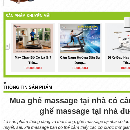
SẢN PHẨM KHUYẾN MÃI
Máy Chạy Bộ Cơ Là Gì?
Cẩm Nang Hướng Dẫn Sử
Đi Xe Đạp Hay
Tiêu...
Dụng...
Tốt..
10,000,000đ
1,000,000đ
100,0
THÔNG TIN SẢN PHẨM
Mua ghế massage tại nhà có cần
ghế massage tại nhà đ
Là sản phẩm thông dụng và thời trang, ghế massage tại nhà có tác 
huyết, sau khi massage bạn có thể cảm thấy các cơ được thư giãn,