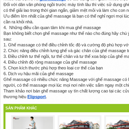
Đối với dân văn phòng ngồi trước máy tính lâu thì việc sử dụng gh
có thể giải lao trong thời gian ngắn, giảm mệt mỏi và làm cho con 
Ưu điểm lớn nhất của ghế massage là bạn có thể nghỉ ngơi mọi lúc
cần ra khỏi nhà.
4.  Những điều cần quan tâm khi mua ghế massage
Bạn không biết chọn ghế massage như thế nào cho đúng hãy chú ý
sau:
1. Ghế massage có thể điều chỉnh tốc độ và cường độ phù hợp với
2. Chức năng điều chỉnh lưng ghế và gác chân của ghế massage t
3. Điều chỉnh tư thế ngồi, tư thế chân và tư thế xoa bóp của ghế 
4. Điều chỉnh độ rộng massage của ghế massage
5. Chọn kích thước phù hợp theo loại cơ thể của bạn
6. Dịch vụ hậu mãi của ghế massage
Ghế massage có nhiều chức năng Massage với ghế massage có lợi 
người, có thể massage mọi lúc mọi nơi nên việc sắm ngay một chiếc
Tham khảo nơi bán ghế massage uy tín chất lượng cao tại các cử
thương hiệu 
Elipsport
.
SẢN PHẨM KHÁC