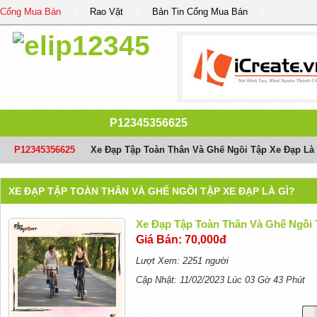
Cổng Mua Bán
Rao Vặt
Bản Tin Cổng Mua Bán
P12345356625
P12345356625
/
Xe Đạp Tập Toàn Thân Và Ghế Ngồi Tập Xe Đạp Là
XE ĐẠP TẬP TOÀN THÂN VÀ GHẾ NGỒI TẬP XE ĐẠP LÀ GÌ?
Xe Đạp Tập Toàn Thân Và Ghế Ngồi 
Giá Bán: 70,000đ
Lượt Xem: 2251 người
Cập Nhật: 11/02/2023 Lúc 03 Gờ 43 Phút