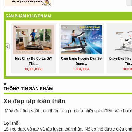
SẢN PHẨM KHUYẾN MÃI
Máy Chạy Bộ Cơ Là Gì?
Cẩm Nang Hướng Dẫn Sử
Đi Xe Đạp Hay
Tiêu...
Dụng...
Tốt..
10,000,000đ
1,000,000đ
100,0
THÔNG TIN SẢN PHẨM
Xe đạp tập toàn thân 
 Máy đo công suất toàn thân trong nhà có những ưu điểm và nhượ
Lợi thế:
Lên xe đạp, vỗ tay và tập luyện toàn thân. Nó có thể được điều ch