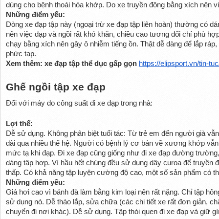
dùng cho bệnh thoái hóa khớp. Do xe truyền động bằng xích nên vi
Những điểm yếu:
Dòng xe đạp tập này (ngoại trừ xe đạp tập liên hoàn) thường có dá
nên việc đạp và ngồi rất khó khăn, chiều cao tương đối chỉ phù hợ
chạy bằng xích nên gây ô nhiễm tiếng ồn. Thật dễ dàng để lắp ráp, 
phức tạp.
Xem thêm: xe đạp tập thể dục gấp gọn 
https://elipsport.vn/tin-
Ghế ngồi tập xe đạp
Đối với máy đo công suất đi xe đạp trong nhà:
Lợi thế:
Dễ sử dụng. Không phân biệt tuổi tác: Từ trẻ em đến người già vẫn 
dài qua nhiều thế hệ. Người có bệnh lý cơ bản về xương khớp vẫn c
mức tạ khi đạp. Đi xe đạp cũng giống như đi xe đạp đường trường, 
dàng tập hợp. Vì hầu hết chúng đều sử dụng dây curoa để truyền đ
thấp. Có khả năng tập luyện cường độ cao, một số sản phẩm có thể
Những điểm yếu:
Giá hơi cao vì bánh đà làm bằng kim loại nên rất nặng. Chỉ tập hông
sử dụng nó. Dễ tháo lắp, sửa chữa (các chi tiết xe rất đơn giản, ch
chuyển đi nơi khác). Dễ sử dụng. Tập thói quen đi xe đạp và giữ g