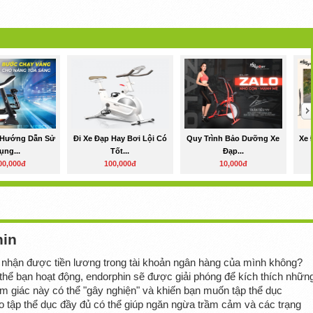
 Hướng Dẫn Sử
Đi Xe Đạp Hay Bơi Lội Có
Quy Trình Bảo Dưỡng Xe
Xe 
ụng...
Tốt...
Đạp...
00,000đ
100,000đ
10,000đ
hin
 nhận được tiền lương trong tài khoản ngân hàng của mình không? 
 thể bạn hoạt động, endorphin sẽ được giải phóng để kích thích những
m giác này có thể "gây nghiện" và khiến bạn muốn tập thể dục 
o tập thể dục đầy đủ có thể giúp ngăn ngừa trầm cảm và các trạng 