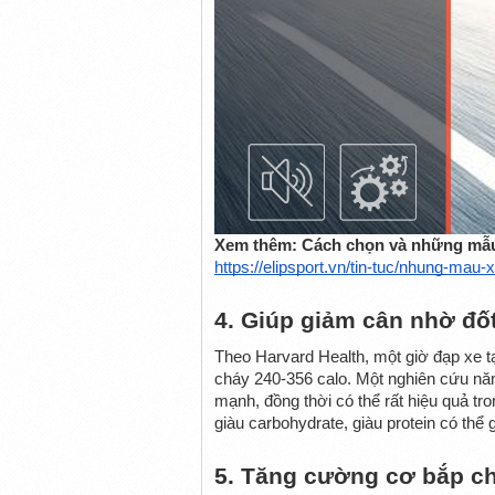
Xem thêm: Cách chọn và những mẫu
https://elipsport.vn/tin-tuc/nhung-mau
4. Giúp giảm cân nhờ đố
Theo Harvard Health, một giờ đạp xe tạ
cháy 240-356 calo. Một nghiên cứu năm
mạnh, đồng thời có thể rất hiệu quả tr
giàu carbohydrate, giàu protein có thể
5. Tăng cường cơ bắp c