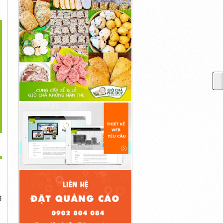
>
Đạp Tập Toàn Thân Và
Top Bó Gối Chạy Bộ Tốt
Cửa Hàng Bán Xe Đạp Tập
Ghế...
Và...
Hà...
70,000đ
Liên Hệ
1,000,000đ
 