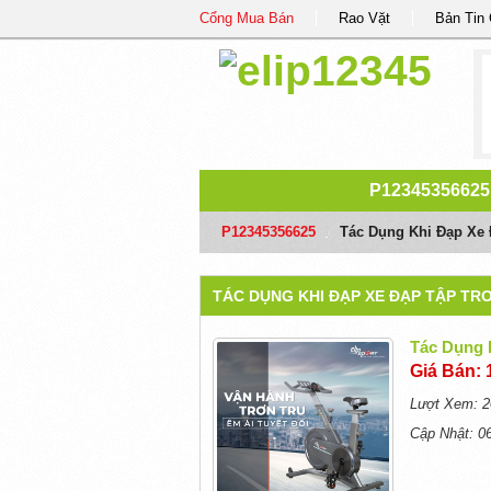
Cổng Mua Bán
Rao Vặt
Bản Tin
P12345356625
P12345356625
/
Tác Dụng Khi Đạp Xe
TÁC DỤNG KHI ĐẠP XE ĐẠP TẬP T
Tác Dụng 
Giá Bán: 
Lượt Xem: 2
Cập Nhật: 0