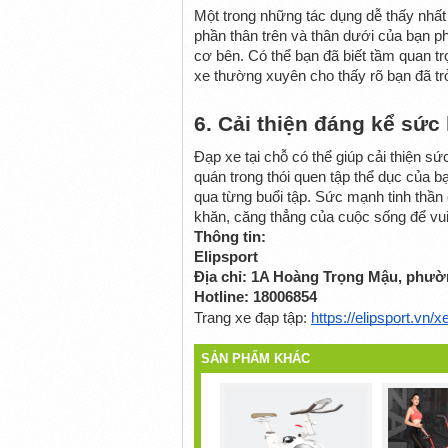
Một trong những tác dụng dễ thấy nhất 
phần thân trên và thân dưới của bạn p
cơ bên. Có thể bạn đã biết tầm quan tr
xe thường xuyên cho thấy rõ bạn đã tr
6. Cải thiện đáng kể sức
Đạp xe tại chỗ có thể giúp cải thiện sứ
quán trong thói quen tập thể dục của bạn
qua từng buổi tập. Sức mạnh tinh thần c
khăn, căng thẳng của cuộc sống để vui
Thông tin:
Elipsport 
Địa chỉ: 1A Hoàng Trọng Mậu, phư
Hotline: 18006854
Trang xe đạp tập: 
https://elipsport.vn/
SẢN PHẨM KHÁC