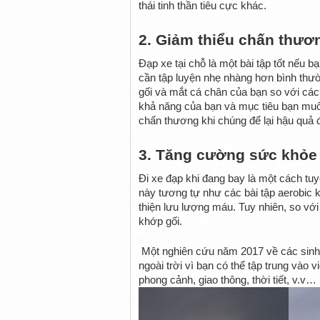
thái tinh thần tiêu cực khác.
2. Giảm thiểu chấn thươ
Đạp xe tại chỗ là một bài tập tốt nếu 
cần tập luyện nhẹ nhàng hơn bình thườn
gối và mắt cá chân của bạn so với các 
khả năng của bạn và mục tiêu bạn muố
chấn thương khi chúng để lại hậu quả đ
3. Tăng cường sức khỏe
Đi xe đạp khi đang bay là một cách tuy
này tương tự như các bài tập aerobic k
thiện lưu lượng máu. Tuy nhiên, so với
khớp gối.
 Một nghiên cứu năm 2017 về các sinh v
ngoài trời vì bạn có thể tập trung vào
phong cảnh, giao thông, thời tiết, v.v…