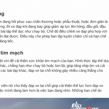
ng
bạn đang hồi phục sau chấn thương hoặc phẫu thuật, hoặc đơn giản là 
g. Đi xe đạp khi đang bay giúp giảm áp lực lên hông, đầu gối, đầu 
bài tập thể dục như chạy bộ. Chế độ điều chỉnh xe đạp phù hợp với 
n đạt được. Điều này cho phép bạn tập luyện chăm chỉ và hạn chế 
áng tiếc.
 tim mạch
ệt vời để cải thiện sức khỏe tim mạch của bạn. Hình thức tập thể dục
hác, chẳng hạn như chạy bộ hoặc bơi lội, giúp tăng nhịp tim và cải 
 các bài tập khác, đạp xe tại chỗ không gây nhiều căng thẳng cho 
iên nữ cho thấy đạp xe tại chỗ giúp cải thiện thể lực hơn đạp xe 
 việc mình đang làm hơn là việc bạn đang nhìn. Những hạn chế do 