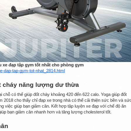
 xe đạp tập gym tốt nhất cho phòng gym
-xe-dap-tap-gym-tot-nhat_2814.html
t cháy năng lượng dư thừa
i chỗ có thể giúp đốt cháy khoảng 420 đến 622 calo. Yoga giúp đốt 
 2018 cho thấy chỉ đạp xe trong nhà có thể cải thiện sức bền và sức
ong việc giúp bạn giảm cân. Kết hợp tập luyện xe đạp với chế độ ăn 
 giúp bạn giảm cân nhanh hơn và tăng lượng cholesterol tốt.
hân