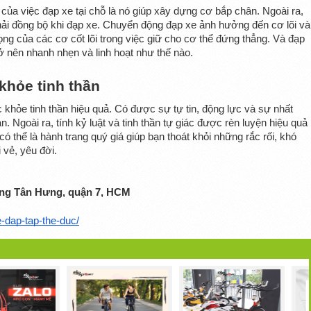
của việc đạp xe tại chỗ là nó giúp xây dựng cơ bắp chân. Ngoài ra, 
hải đồng bộ khi đạp xe. Chuyển động đạp xe ảnh hưởng đến cơ lõi và 
ọng của các cơ cốt lõi trong việc giữ cho cơ thể đứng thẳng. Và đạp 
ở nên nhanh nhẹn và linh hoạt như thế nào.
 khỏe tinh thần
c khỏe tinh thần hiệu quả. Có được sự tự tin, động lực và sự nhất 
. Ngoài ra, tính kỷ luật và tinh thần tự giác được rèn luyện hiệu quả 
ó thể là hành trang quý giá giúp bạn thoát khỏi những rắc rối, khó 
 vẻ, yêu đời.
ờng Tân Hưng, quận 7, HCM
xe-dap-tap-the-duc/