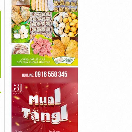
>
a Phụ Kiện Guitar Ở
Quận Bình Tân - Cửa
Quận Bình Tân - Cửa
Quận...
Hàng Đàn...
Hàng Chuyên...
50,000đ
750,000đ
350,000đ