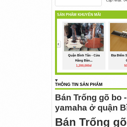
Cập Nhật: 0
SẢN PHẨM KHUYẾN MÃI
<
Quận Bình Tân - Cửa
Địa Điểm 
Hàng Đàn...
1,200,000đ
5
THÔNG TIN SẢN PHẨM
Bán Trống gõ bo -
yamaha ở quận B
Bán Trống gõ