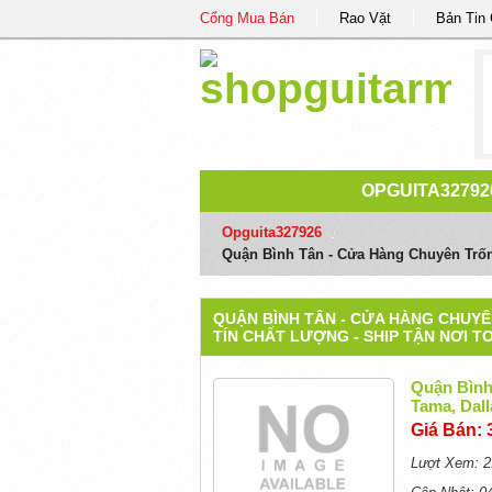
Cổng Mua Bán
Rao Vặt
Bản Tin
OPGUITA32792
Opguita327926
/
Quận Bình Tân - Cửa Hàng Chuyên Trống
QUẬN BÌNH TÂN - CỬA HÀNG CHUYÊN
TÍN CHẤT LƯỢNG - SHIP TẬN NƠI 
Quận Bình
Tama, Dall
Giá Bán: 
Lượt Xem: 2