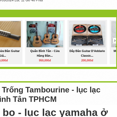
4/05/2024 Lúc 11 Gờ 46 Phút
Sửa Đàn Guitar
Quân Bình Tân - Cửa
Dây Đàn Guitar D'Addario
Mu
Giá...
Hàng Đàn...
Classic...
0,000đ
950,000đ
200,000đ
 Trống Tambourine - lục lạc
ình Tân TPHCM
 bo - lục lạc yamaha ở