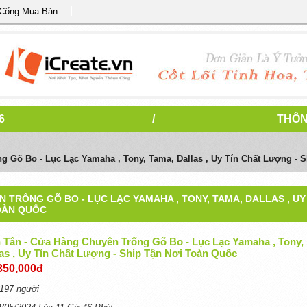
 Cổng Mua Bán
6
/
THÔN
 Gõ Bo - Lục Lạc Yamaha , Tony, Tama, Dallas , Uy Tín Chất Lượng - 
 TRỐNG GÕ BO - LỤC LẠC YAMAHA , TONY, TAMA, DALLAS , UY
TOÀN QUỐC
 Tân - Cửa Hàng Chuyên Trống Gõ Bo - Lục Lạc Yamaha , Tony,
as , Uy Tín Chất Lượng - Ship Tận Nơi Toàn Quốc
350,000đ
197 người