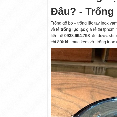
Đâu? - Trống
Trống gõ bo – trống lắc tay inox y
và lẻ
trống lục lạc
giá rẻ tại tphcm
liên hệ
0938.694.798
để được ship 
chỉ 80k khi mua kèm với trống inox 