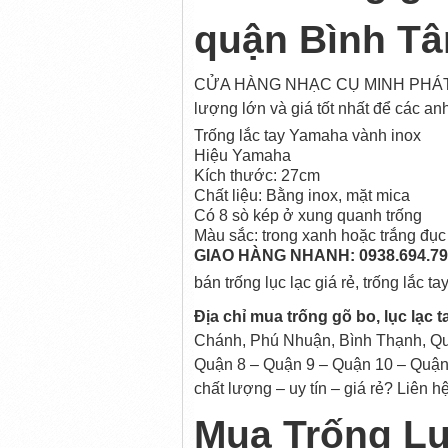
quận Bình T
CỬA HÀNG NHẠC CỤ MINH PHÁT chuyê
lượng lớn và giá tốt nhất để các a
Trống lắc tay Yamaha vành inox
Hiệu Yamaha
Kích thước: 27cm
Chất liệu: Bằng inox, mặt mica
Có 8 sò kép ở xung quanh trống
Màu sắc: trong xanh hoặc trắng đục
GIAO HÀNG NHANH: 0938.694.798 
bán trống lục lạc giá rẻ, trống lắ
Địa chỉ mua trống gõ bo, lục lạc 
Chánh, Phú Nhuận, Bình Thạnh, Qu
Quận 8 – Quận 9 – Quận 10 – Quận
chất lượng – uy tín – giá rẻ? Liên hệ
Mua Trống Lụ