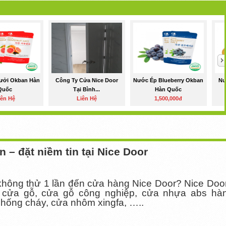
ưởi Okban Hàn
Công Ty Cửa Nice Door
Nước Ép Blueberry Okban
Nư
Quốc
Tại Bình...
Hàn Quốc
iên Hệ
Liên Hệ
1,500,000đ
ín – đặt niềm tin tại Nice Door
 không thử 1 lần đến cửa hàng Nice Door? Nice Doo
 cửa gỗ, cửa gỗ công nghiệp, cửa nhựa abs hà
chống cháy, cửa nhôm xingfa, …..