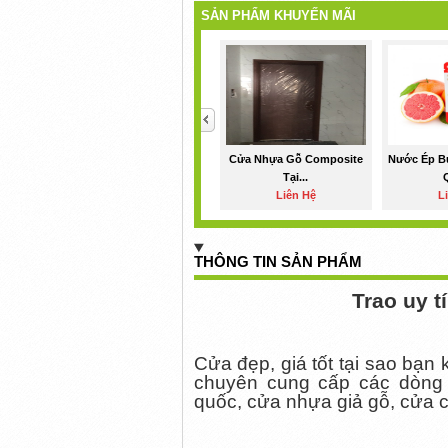
SẢN PHẨM KHUYẾN MÃI
<
Cửa Nhựa Gỗ Composite
Nước Ép B
Tại...
Liên Hệ
L
THÔNG TIN SẢN PHẨM
Trao uy t
Cửa đẹp, giá tốt tại sao bạn
chuyên cung cấp các dòng
quốc, cửa nhựa giả gỗ, cửa 