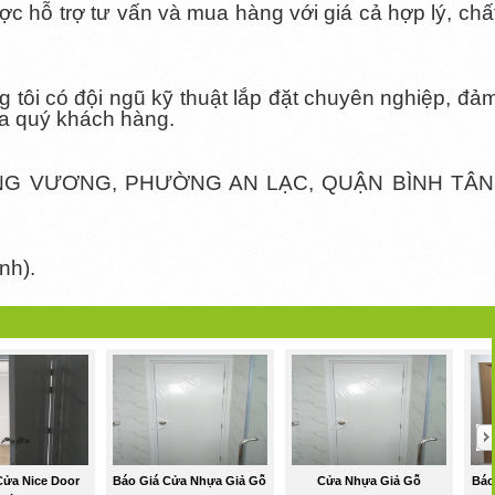
c hỗ trợ tư vấn và mua hàng với giá cả hợp lý, chấ
tôi có đội ngũ kỹ thuật lắp đặt chuyên nghiệp, đả
a quý khách hàng.
ƠNG VƯƠNG, PHƯỜNG AN LẠC, QUẬN BÌNH TÂN
nh).
Cửa Nice Door
Báo Giá Cửa Nhựa Giả Gỗ
Cửa Nhựa Giả Gỗ
Báo