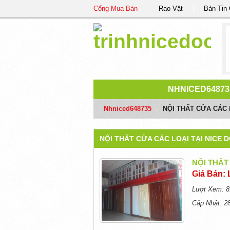
Cổng Mua Bán
Rao Vặt
Bản Tin
NHNICED64873
Nhniced648735
/
NỘI THẤT CỬA CÁC 
NỘI THẤT CỬA CÁC LOẠI TẠI NICE 
NỘI THẤT
Giá Bán: 
Lượt Xem: 8
Cập Nhật: 2