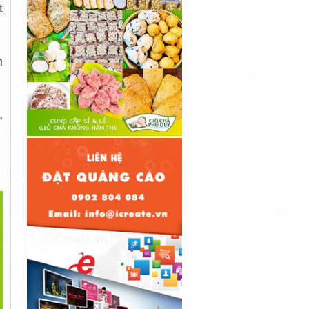
t
m
,
>
 Giá Cửa Tại Tân Bình
Cửa Nhựa Abs Hàn Quốc
CỬA NHỰA GIẢ GỖ