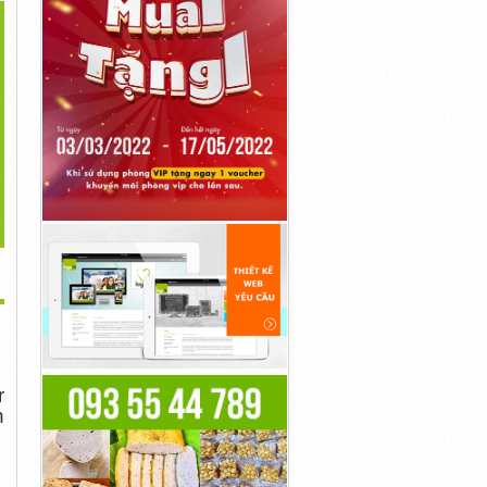
>
ớc Ép Lê Okban Hàn
Nước Ép Lựu Okban Hàn
Nước Ép Táo Okban Hàn
Quốc
Quốc
Quốc
800,000đ
Liên Hệ
680,000đ
r
n