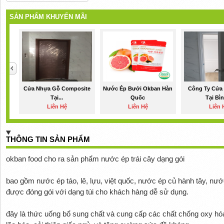
SẢN PHẨM KHUYẾN MÃI
Cửa Nhựa Gỗ Composite
Nước Ép Bưởi Okban Hàn
Công Ty Cửa 
Tại...
Quốc
Tại Bìn
Liên Hệ
Liên Hệ
Liên 
THÔNG TIN SẢN PHẨM
okban food cho ra sản phẩm nước ép trái cây dạng gói
bao gồm nước ép táo, lê, lựu, việt quốc, nước ép củ hành tây, nước
được đóng gói với dạng túi cho khách hàng dễ sử dụng.
đây là thức uống bổ sung chất và cung cấp các chất chống oxy hóa