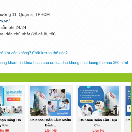
hường 11, Quận 5, TPHCM
m.vn/
miễn phí 24/24
hai đến chủ nhật (kể cả lễ, tết)
ó lừa đảo không? Chất lượng thế nào?
phong-kham-da-khoa-hoan-cau-co-lua-dao-khong-chat-luong-the-nao-360.html
họn Đáng Tin
Đa Khoa Hoàn Cầu: Khám
Đa Khoa Hoàn Cầu - Địa
Ph
 Khi...
Bệnh...
Chỉ...
iên Hệ
Liên Hệ
Liên Hệ