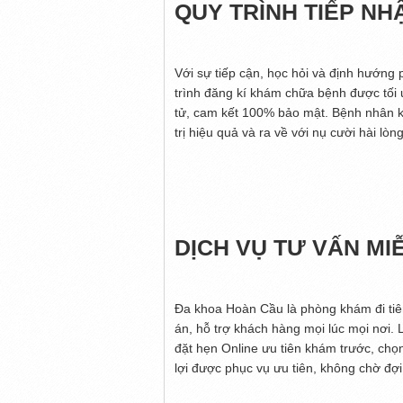
QUY TRÌNH TIẾP NH
Với sự tiếp cận, học hỏi và định hướng 
trình đăng kí khám chữa bệnh được tối ư
tử, cam kết 100% bảo mật. Bệnh nhân k
trị hiệu quả và ra về với nụ cười hài lòng
DỊCH VỤ TƯ VẤN MIỄ
Đa khoa Hoàn Cầu là phòng khám đi tiê
án, hỗ trợ khách hàng mọi lúc mọi nơi. 
đặt hẹn Online ưu tiên khám trước, chọ
lợi được phục vụ ưu tiên, không chờ đợ