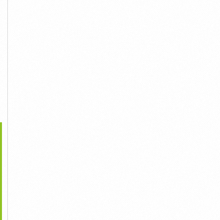
>
òng Khám Hoàn Cầu –
Thời Điểm Hợp Lý Cần
Địa Điểm Vàng Để Chăm
Nỗ Lực...
Khám...
Sóc...
Liên Hệ
Liên Hệ
Liên Hệ