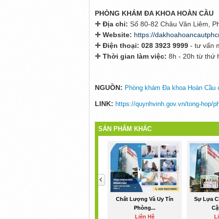
PHÒNG KHÁM ĐA KHOA HOÀN CẦU
✛ Địa chỉ:
Số 80-82 Châu Văn Liêm, P
✛
Website:
https://dakhoahoancautphc
✛ Điện thoại:
028 3923 9999
- tư vấn 
✛
Thời gian làm việc:
8h - 20h từ thứ 
NGUỒN:
Phòng khám Đa khoa Hoàn Cầu c
LINK:
https://quynhvinh.gov.vn/tong-hop/
SẢN PHẨM KHÁC
<
Chất Lượng Và Uy Tín
Sự Lựa C
Phòng...
Cậy
Liên Hệ
L