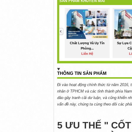
SẢN PHẨM KHUYẾN MÃI
<
Chất Lượng Và Uy Tín
Sự Lựa C
Phòng...
Cậy
Liên Hệ
L
THÔNG TIN SẢN PHẨM
Đi vào hoạt động chính thức từ năm 2016, tr
nhân ở TPHCM và các tỉnh thành phía Nam.
đảo gây tranh cãi dư luận, và cũng khiến n
vấn đề này, chúng ta cùng theo dõi các phâ
5 ƯU THẾ " CỐT