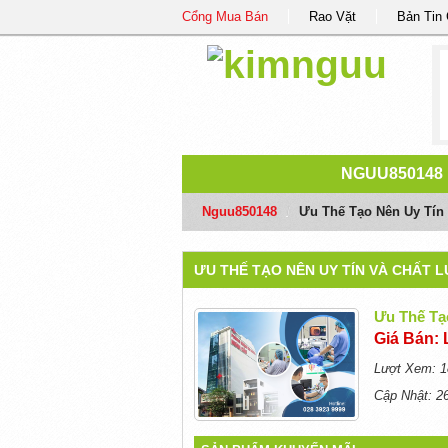
Cổng Mua Bán
Rao Vặt
Bản Tin
NGUU850148
Nguu850148
/
Ưu Thế Tạo Nên Uy Tín
ƯU THẾ TẠO NÊN UY TÍN VÀ CHẤT
Ưu Thế Tạ
Giá Bán: 
Lượt Xem: 1
Cập Nhật: 2