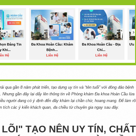
họn Đáng Tin
Đa Khoa Hoàn Cầu: Khám
Đa Khoa Hoàn Cầu - Địa
Ưu 
 Khi...
Bệnh...
Chỉ...
iên Hệ
Liên Hệ
Liên Hệ
ải qua gần 8 năm phát triển, tạo dựng uy tín và “tên tuổi” với đông đảo bệnh
 Nhưng gần đây lại dấy lên thông tin về Phòng khám Đa khoa Hoàn Cầu lừa
hiều người đang có ý định đến đây khám lại chần chừ, hoang mang. Để làm rõ
n tích các ý kiến khách quan, đa chiều từ chuyên gia ngay sau đây.
 LÕI" TẠO NÊN UY TÍN, CHẤT