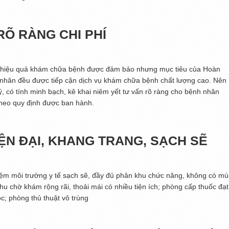
RÕ RÀNG CHI PHÍ
ụ, hiệu quả khám chữa bệnh được đảm bảo nhưng mục tiêu của Hoàn
nhân đều được tiếp cận dịch vụ khám chữa bệnh chất lượng cao. Nên
, có tính minh bạch, kê khai niêm yết tư vấn rõ ràng cho bệnh nhân
 theo quy định được ban hành.
ỆN ĐẠI, KHANG TRANG, SẠCH SẼ
ệm môi trường y tế sạch sẽ, đầy đủ phân khu chức năng, không có mù
u chờ khám rộng rãi, thoải mái có nhiều tiện ích; phòng cấp thuốc đạt
c; phòng thủ thuật vô trùng