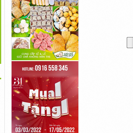
>
Thế Tạo Nên Uy Tín Và
Phòng Khám Hoàn Cầu –
Thời Điểm Hợp Lý Cần
Chất...
Nỗ Lực...
Khám...
Liên Hệ
Liên Hệ
Liên Hệ