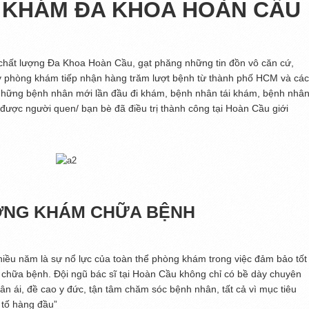
KHÁM ĐA KHOA HOÀN CẦU
 chất lượng Đa Khoa Hoàn Cầu, gạt phăng những tin đồn vô căn cứ,
gày phòng khám tiếp nhận hàng trăm lượt bệnh từ thành phố HCM và các
 những bệnh nhân mới lần đầu đi khám, bệnh nhân tái khám, bệnh nhâ
 được người quen/ bạn bè đã điều trị thành công tại Hoàn Cầu giới
ỢNG KHÁM CHỮA BỆNH
iều năm là sự nổ lực của toàn thể phòng khám trong việc đảm bảo tốt
 chữa bệnh. Đội ngũ bác sĩ tại Hoàn Cầu không chỉ có bề dày chuyên
n ái, đề cao y đức, tận tâm chăm sóc bệnh nhân, tất cả vì mục tiêu
 tố hàng đầu”