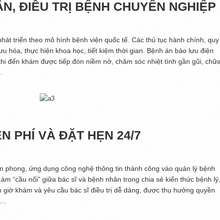
ẬN, ĐIỀU TRỊ BỆNH CHUYÊN NGHIỆP
phát triển theo mô hình bệnh viện quốc tế. Các thủ tục hành chính, quy
u hóa, thực hiện khoa học, tiết kiệm thời gian. Bệnh án bảo lưu điện
hi đến khám được tiếp đón niềm nở, chăm sóc nhiệt tình gần gũi, chữ
.
N PHÍ VÀ ĐẶT HẸN 24/7
n phong, ứng dụng công nghệ thông tin thành công vào quản lý bệnh
Làm “cầu nối” giữa bác sĩ và bệnh nhân trong chia sẻ kiến thức bệnh lý
n giờ khám và yêu cầu bác sĩ điều trị dễ dàng, được thụ hưởng quyền
i…