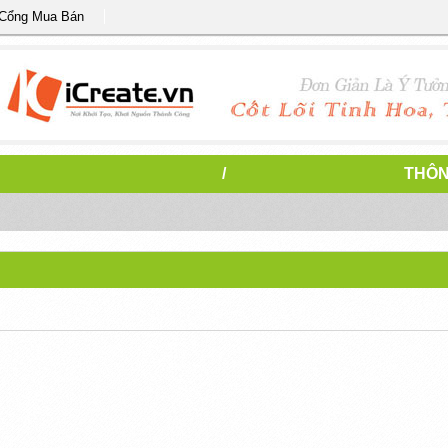
 Cổng Mua Bán
/
THÔN