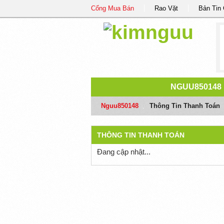
Cổng Mua Bán
Rao Vặt
Bản Tin
NGUU850148
Nguu850148
/
Thông Tin Thanh Toán
THÔNG TIN THANH TOÁN
Đang cập nhật...