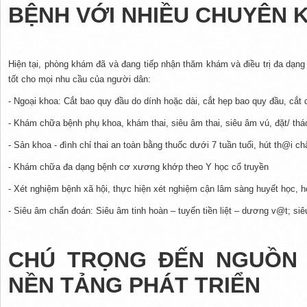
BỆNH VỚI NHIỀU CHUYÊN 
Hiện tại, phòng khám đã và đang tiếp nhận thăm khám và điều trị đa dạn
tốt cho mọi nhu cầu của người dân:
- Ngoại khoa: Cắt bao quy đầu do dính hoặc dài, cắt hẹp bao quy đầu, cắt
- Khám chữa bệnh phụ khoa, khám thai, siêu âm thai, siêu âm vú, đặt/ tháo
- Sản khoa - đình chỉ thai an toàn bằng thuốc dưới 7 tuần tuổi, hút th@i c
- Khám chữa đa dạng bệnh cơ xương khớp theo Y học cổ truyền
- Xét nghiệm bệnh xã hội, thực hiện xét nghiệm cận lâm sàng huyết học, 
- Siêu âm chẩn đoán: Siêu âm tinh hoàn – tuyến tiền liệt – dương v@t; 
CHÚ TRỌNG ĐẾN NGUỒN
NỀN TẢNG PHÁT TRIỂN