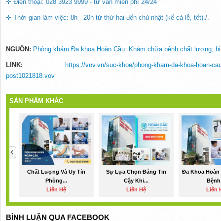
✛ Điện thoại: 028 3923 9999 - tư vấn miễn phí 24/24
✛ Thời gian làm việc: 8h - 20h từ thứ hai đến chủ nhật (kể cả lễ, tết)./.
NGUỒN:
Phòng khám Đa khoa Hoàn Cầu: Khám chữa bệnh chất lượng, hiệ
LINK:
https://vov.vn/suc-khoe/phong-kham-da-khoa-hoan-cau
post1021818.vov
SẢN PHẨM KHÁC
Chất Lượng Và Uy Tín
Sự Lựa Chọn Đáng Tin
Đa Khoa Hoàn
Phòng...
Cậy Khi...
Bệnh.
Liên Hệ
Liên Hệ
Liên 
BÌNH LUẬN QUA FACEBOOK