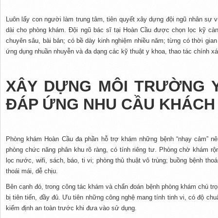
Luôn lấy con người làm trung tâm, tiên quyết xây dựng đội ngũ nhân sự v
dài cho phòng khám. Đội ngũ bác sĩ tại Hoàn Cầu được chọn lọc kỹ cà
chuyên sâu, bài bản; có bề dày kinh nghiệm nhiều năm; từng có thời gian
ứng dụng nhuần nhuyễn và đa dạng các kỹ thuật y khoa, thao tác chính xác
XÂY DỰNG MÔI TRƯỜNG Y
ĐÁP ỨNG NHU CẦU KHÁCH
Phòng khám Hoàn Cầu đa phần hỗ trợ khám những bệnh “nhạy cảm” nên
phòng chức năng phân khu rõ ràng, có tính riêng tư. Phòng chờ khám rộn
lọc nước, wifi, sách, báo, ti vi; phòng thủ thuật vô trùng; buồng bệnh 
thoái mái, dễ chịu.
Bên cạnh đó, trong công tác khám và chẩn đoán bệnh phòng khám chú trọ
bị tiên tiến, đầy đủ. Ưu tiên những công nghệ mang tính tinh vi, có độ ch
kiểm định an toàn trước khi đưa vào sử dụng.