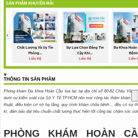
SẢN PHẨM KHUYẾN MÃI
Chất Lượng Và Uy Tín
Sự Lựa Chọn Đáng Tin
Đa Khoa Hoàn
Phòng...
Cậy Khi...
Bệnh.
Liên Hệ
Liên Hệ
Liên 
THÔNG TIN SẢN PHẨM
Phòng khám Đa khoa Hoàn Cầu tọa lạc tại địa chỉ số 80-82 Châu Văn 
dưới sự kiểm soát của Sở Y Tế TP.HCM nên mọi công tác thăm khám tại
thuật, điều kiện cơ sở hạ tầng, quy trình khám chữa bệnh… đều có sự th
kì, đảm bảo đạt tiêu chuẩn chất lượng thực hiện tốt công tác chăm sóc sứ
PHÒNG KHÁM HOÀN C