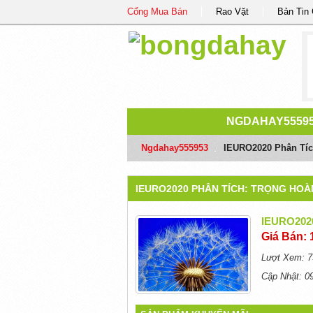
Cổng Mua Bán
Rao Vặt
Bản Tin
NGDAHAY5559
Ngdahay555953
/
IEURO2020 Phân Tíc
IEURO2020 PHÂN TÍCH: TRỌNG HOÀ
IEURO2020
Giá Bán: 
Lượt Xem: 7
Cập Nhật: 0