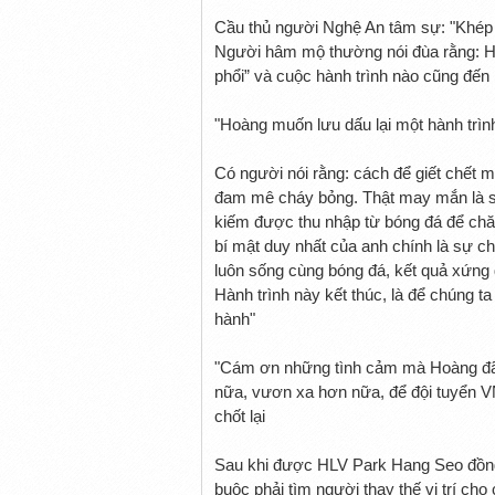
Cầu thủ người Nghệ An tâm sự: "Khép l
Người hâm mộ thường nói đùa rằng: Ho
phổi” và cuộc hành trình nào cũng đến l
"Hoàng muốn lưu dấu lại một hành trìn
Có người nói rằng: cách để giết chết 
đam mê cháy bỏng. Thật may mắn là s
kiếm được thu nhập từ bóng đá để chăm
bí mật duy nhất của anh chính là sự ch
luôn sống cùng bóng đá, kết quả xứng
Hành trình này kết thúc, là để chúng 
hành"
"Cám ơn những tình cảm mà Hoàng đã
nữa, vươn xa hơn nữa, để đội tuyển VN
chốt lại
Sau khi được HLV Park Hang Seo đồng
buộc phải tìm người thay thế vị trí c