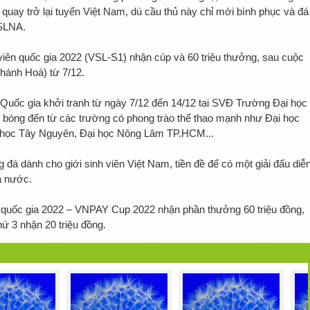
quay trở lại tuyển Việt Nam, dù cầu thủ này chỉ mới bình phục và đá
 SLNA.
 viên quốc gia 2022 (VSL-S1) nhận cúp và 60 triệu thưởng, sau cuộc
(Khánh Hoà) từ 7/12.
n Quốc gia khởi tranh từ ngày 7/12 đến 14/12 tại SVĐ Trường Đại học
i bóng đến từ các trường có phong trào thể thao mạnh như Đại học
 học Tây Nguyên, Đại học Nông Lâm TP.HCM...
 đá dành cho giới sinh viên Việt Nam, tiền đề để có một giải đấu diễ
ả nước.
n quốc gia 2022 – VNPAY Cup 2022 nhận phần thưởng 60 triệu đồng,
hứ 3 nhận 20 triệu đồng.