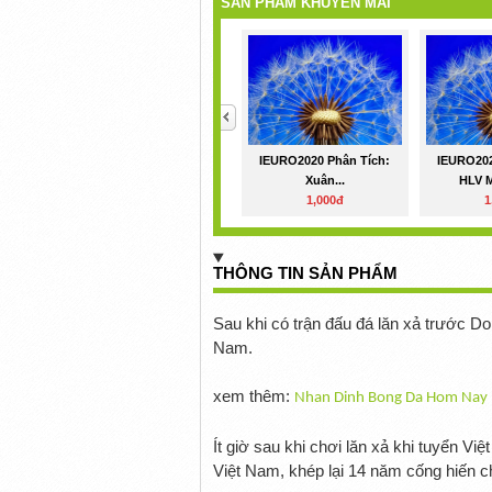
SẢN PHẨM KHUYẾN MÃI
<
IEURO2020 Phân Tích:
IEURO202
Xuân...
HLV M
1,000đ
1
THÔNG TIN SẢN PHẨM
Sau khi có trận đấu đá lăn xả trước Do
Nam.
xem thêm:
Nhan Dinh Bong Da Hom Nay
Ít giờ sau khi chơi lăn xả khi tuyển 
Việt Nam, khép lại 14 năm cống hiến