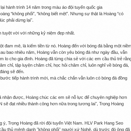
ại hành trình 14 năm trong màu áo đội tuyển quốc gia
àng “không phổi”, “không biết mệt”. Nhưng sự thật là Hoàng “có
úc phải dừng lại".
h tuyệt vời với những kỷ niệm đẹp nhất.
một đam mê, là kiếm tiền từ nó. Hoàng đến với bóng đá bằng một niề
au bao nhiêu năm, Hoàng vẫn còn yêu bóng đá như ngày đầu, vẫn
 lo cho gia đình. Hoàng đã từng chia sẻ với các em cầu thủ trẻ rằn
ăm chỉ, tập luyện chăm chỉ, học hỏi chăm chỉ, luôn nghĩ về bóng đá,
 đáng sẽ đến.
ta bước tiếp hành trình mới, mà chắc chắn vẫn luôn có bóng đá đồng
 nhận được, Hoàng chúc các em sẽ nỗ lực để chuyên nghiệp hơn
 sẽ đạt nhiều thành công hơn nữa trong tương lai", Trọng Hoàng
 ý, Trọng Hoàng đã rời đội tuyển Việt Nam. HLV Park Hang Seo
ho cầu thủ mệnh danh "không phổi" người xứ Nghệ, dù trước đó ông đã