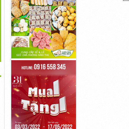
>
EURO2020 Phân Tích:
IEURO2020 Phân Tích:
IEURO2020 Phân Tích:
Thầy Park...
Messi Và Mbappe...
Tuyển Việt...
1,000đ
1,000đ
1,000đ