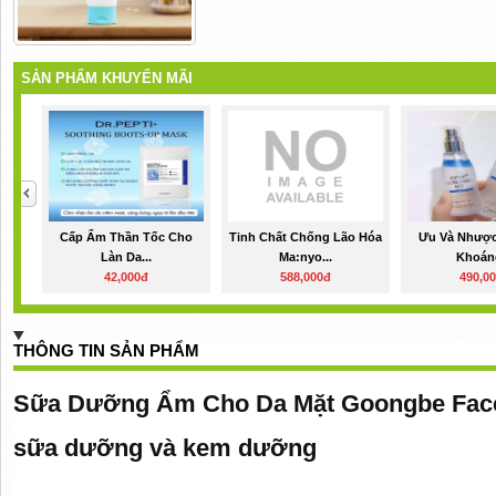
SẢN PHẨM KHUYẾN MÃI
Cấp Ẩm Thần Tốc Cho
Tinh Chất Chống Lão Hóa
Ưu Và Nhược
Làn Da...
Ma:nyo...
Khoáng
42,000đ
588,000đ
490,0
THÔNG TIN SẢN PHẨM
Sữa Dưỡng Ẩm Cho Da Mặt Goongbe Face 
sữa dưỡng và kem dưỡng