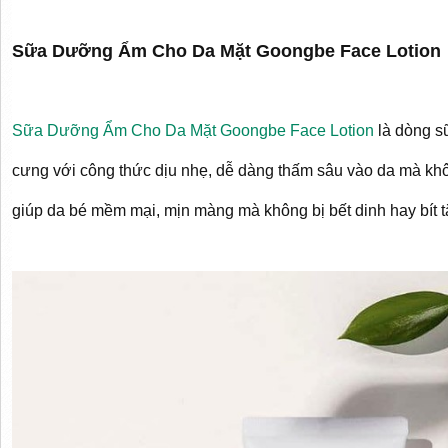
Sữa Dưỡng Ẩm Cho Da Mặt Goongbe Face Lotion
Sữa Dưỡng Ẩm Cho Da Mặt Goongbe Face Lotion
là dòng s
cưng với công thức dịu nhẹ, dễ dàng thấm sâu vào da mà khô
giúp da bé mềm mại, mịn màng mà không bị bết dinh hay bít tắ