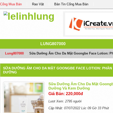
Cổng Mua Bán
Rao Vặt
Bản Tin Cổng Mua Bán
LUNG807000
Lung807000
/
Sữa Dưỡng Ẩm Cho Da Mặt Goongbe Face Lotion: P
SỮA DƯỠNG ẨM CHO DA MẶT GOONGBE FACE LOTION: PHÂN 
DƯỠNG
Sữa Dưỡng Ẩm Cho Da Mặt Goongbe 
Dưỡng Và Kem Dưỡng
Giá Bán: 220,000đ
Lượt Xem: 2795 người
Cập Nhật: 07/07/2022 Lúc 09 Gờ 33 Phút