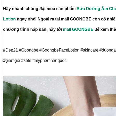
Hãy nhanh chóng đặt mua sản phẩm
Sữa Dưỡng Ẩm Cho
Lotion
ngay nhé! Ngoài ra tại mall GOONGBE còn có nhi
chương trình hấp dẫn, hãy tới
mall GOONGBE
để xem th
#Dep21 #Goongbe #GoongbeFaceLotion #skincare #duonga
#giamgia #sale #myphamhanquoc