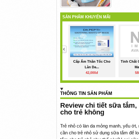
SẢN PHẨM KHUYẾN MÃI
<
Cấp Ẩm Thần Tốc Cho
Tinh Chất
Làn Da...
Ma
42,000đ
58
THÔNG TIN SẢN PHẨM
Review chi tiết sữa tắm,
cho trẻ không
Trẻ nhỏ có làn da mỏng manh, yếu ớt,
cần cho trẻ nhỏ sử dụng sữa tắm để lo