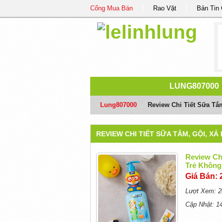
Cổng Mua Bán
Rao Vặt
Bản Tin
LUNG807000
Lung807000
/
Review Chi Tiết Sữa Tắ
REVIEW CHI TIẾT SỮA TẮM, GỘI, X
Review Ch
Trẻ Không
Giá Bán: 
Lượt Xem: 2
Cập Nhật: 1