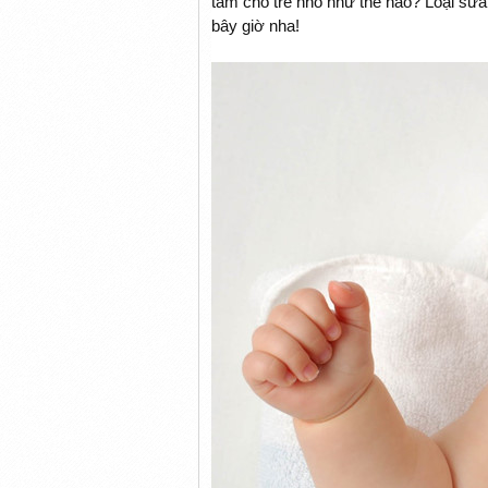
tắm cho trẻ nhỏ như thế nào? Loại sữa
bây giờ nha!