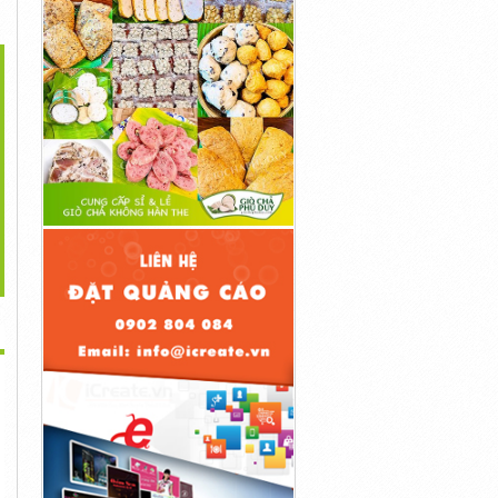
>
iew Chi Tiết Sữa Tắm,
Khi Nào Bắt Đầu Chăm
Review Mặt Nạ Collagen
Gội,...
Sóc Vùng...
Ngăn Ngừa...
299,000đ
340,000đ
19,500đ