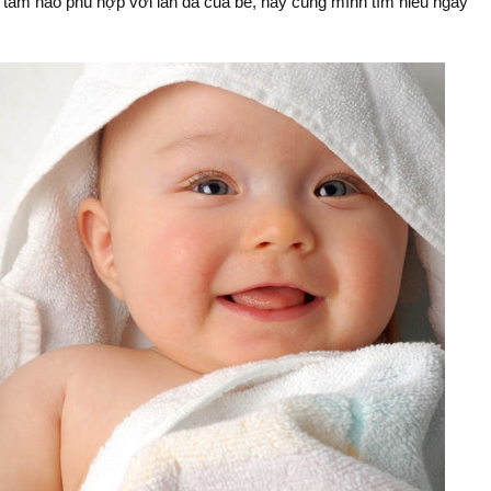
 tắm nào phù hợp với làn da của bé, hãy cùng mình tìm hiểu ngay