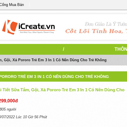
 Cổng Mua Bán
/
THÔN
m, Gội, Xả Pororo Trẻ Em 3 In 1 Có Nên Dùng Cho Trẻ Không
Ả PORORO TRẺ EM 3 IN 1 CÓ NÊN DÙNG CHO TRẺ KHÔNG
i Tiết Sữa Tắm, Gội, Xả Pororo Trẻ Em 3 In 1 Có Nên Dùng Cho
299,000đ
805 người
4/07/2022 Lúc 10 Gờ 56 Phút