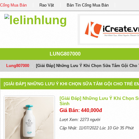
Cổng Mua Bán
Rao Vặt
Bản Tin Cổng Mua Bán
LUNG807000
Lung807000
/
[Giải Đáp] Những Lưu Ý Khi Chọn Sữa Tắm Gội Cho 
[GIẢI ĐÁP] NHỮNG LƯU Ý KHI CHỌN SỮA TẮM GỘI CHO TRẺ E
[Giải Đáp] Những Lưu Ý Khi Chọn S
Sinh
Giá Bán: 440,000đ
Lượt Xem: 2273 người
Cập Nhật: 11/07/2022 Lúc 10 Gờ 35 Phút