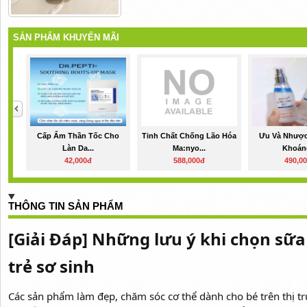
SẢN PHẨM KHUYẾN MÃI
Cấp Ẩm Thần Tốc Cho
Tinh Chất Chống Lão Hóa
Ưu Và Nhược
Làn Da...
Ma:nyo...
Khoáng
42,000đ
588,000đ
490,0
THÔNG TIN SẢN PHẨM
[Giải Đáp] Những lưu ý khi chọn sữa
trẻ sơ sinh
Các sản phẩm làm đẹp, chăm sóc cơ thể dành cho bé trên thị tr