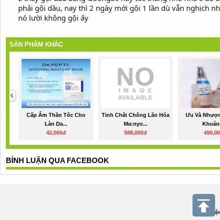
phải gội dầu, nay thì 2 ngày mới gội 1 lần dù vẫn nghịch 
nó lười không gội ấy
SẢN PHẨM KHÁC
Cấp Ẩm Thần Tốc Cho
Tinh Chất Chống Lão Hóa
Ưu Và Nhược
Làn Da...
Ma:nyo...
Khoáng
42,000đ
588,000đ
490,0
BÌNH LUẬN QUA FACEBOOK
Điệ