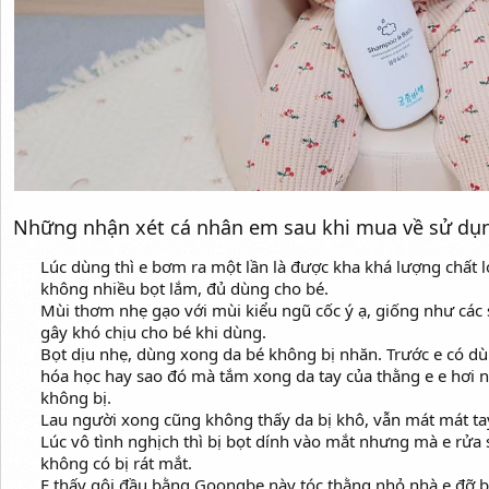
Những nhận xét cá nhân em sau khi mua về sử dụ
Lúc dùng thì e bơm ra một lần là được kha khá lượng chất 
không nhiều bọt lắm, đủ dùng cho bé.
Mùi thơm nhẹ gạo với mùi kiểu ngũ cốc ý ạ, giống như các
gây khó chịu cho bé khi dùng.
Bọt dịu nhẹ, dùng xong da bé không bị nhăn. Trước e có dù
hóa học hay sao đó mà tắm xong da tay của thằng e e hơi 
không bị.
Lau người xong cũng không thấy da bị khô, vẫn mát mát ta
Lúc vô tình nghịch thì bị bọt dính vào mắt nhưng mà e rửa 
không có bị rát mắt.
E thấy gội đầu bằng Goongbe này tóc thằng nhỏ nhà e đỡ b