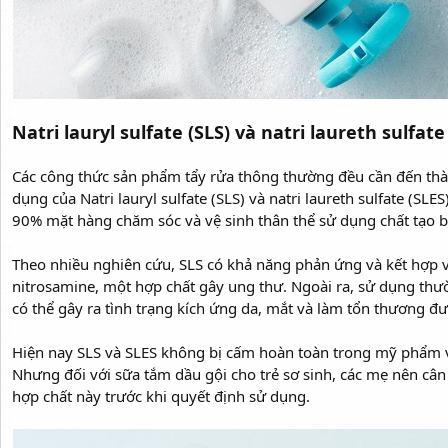
Natri lauryl sulfate (SLS) và natri laureth sulfate
Các công thức sản phẩm tẩy rửa thông thường đều cần đến thà
dụng của Natri lauryl sulfate (SLS) và natri laureth sulfate (SLE
90% mặt hàng chăm sóc và vệ sinh thân thể sử dụng chất tạo b
Theo nhiều nghiên cứu, SLS có khả năng phản ứng và kết hợp v
nitrosamine, một hợp chất gây ung thư. Ngoài ra, sử dụng t
có thể gây ra tình trạng kích ứng da, mắt và làm tổn thương đ
Hiện nay SLS và SLES không bị cấm hoàn toàn trong mỹ phẩm 
Nhưng đối với sữa tắm dầu gội cho trẻ sơ sinh, các mẹ nên cân 
hợp chất này trước khi quyết định sử dụng.