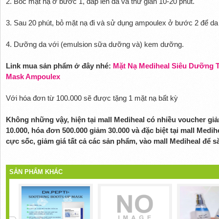
2. Bóc mặt nạ ở bước 1, đắp lên da và thư giãn 10-20 phút.
3. Sau 20 phút, bỏ mặt nạ đi và sử dụng ampoulex ở bước 2 để da 
4. Dưỡng da với (emulsion sữa dưỡng và) kem dưỡng.
Link mua sản phẩm ở đây nhé:
Mặt Nạ Mediheal Siêu Dưỡng T
Mask Ampoulex
Với hóa đơn từ 100.000 sẽ được tặng 1 mặt nạ bất kỳ
Không những vậy, hiện tại mall Mediheal có nhiều voucher gi
10.000, hóa đơn 500.000 giảm 30.000 và đặc biệt tại mall Medih
cực sốc, giảm giá tất cả các sản phẩm, vào mall Mediheal để s
SẢN PHẨM KHÁC