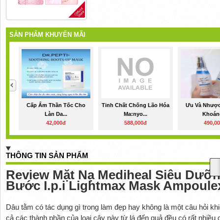
SẢN PHẨM KHUYẾN MÃI
Cấp Ẩm Thần Tốc Cho
Tinh Chất Chống Lão Hóa
Ưu Và Nhược
Làn Da...
Ma:nyo...
Khoáng
42,000đ
588,000đ
490,0
THÔNG TIN SẢN PHẨM
Review Mặt Nạ Mediheal Siêu Dưỡn
Bước I.p.i Lightmax Mask Ampoule
Dâu tằm có tác dụng gì trong làm đẹp hay không là một câu hỏi khiế
cả các thành phần của loại cây này từ lá đến quả đều có rất nhiều