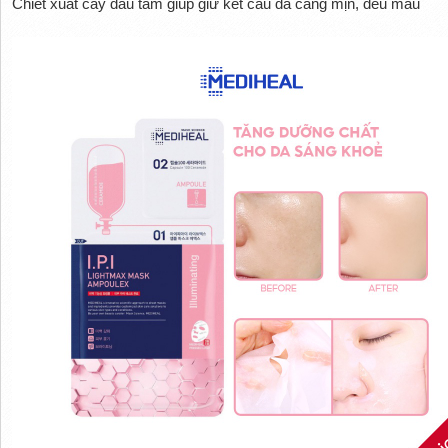
Chiết xuất cây dâu tằm giúp giữ kết cấu da căng mịn, đều màu