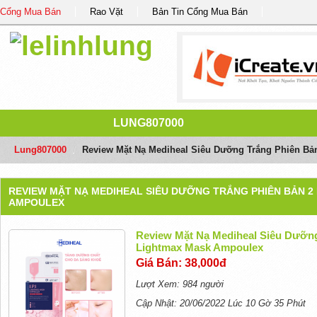
Cổng Mua Bán
Rao Vặt
Bản Tin Cổng Mua Bán
LUNG807000
Lung807000
/
Review Mặt Nạ Mediheal Siêu Dưỡng Trắng Phiên Bả
REVIEW MẶT NẠ MEDIHEAL SIÊU DƯỠNG TRẮNG PHIÊN BẢN 2 
AMPOULEX
Review Mặt Nạ Mediheal Siêu Dưỡng 
Lightmax Mask Ampoulex
Giá Bán: 38,000đ
Lượt Xem: 984 người
Cập Nhật: 20/06/2022 Lúc 10 Gờ 35 Phút