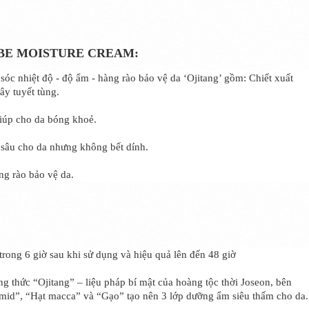
NGBE MOISTURE CREAM:
óc nhiệt độ - độ ẩm - hàng rào bảo vệ da ‘Ojitang’ gồm: Chiết xuất
ây tuyết tùng.
giúp cho da bóng khoẻ.
sâu cho da nhưng không bết dính.
g rào bảo vệ da.
ong 6 giờ sau khi sử dụng và hiệu quả lên đến 48 giờ
thức “Ojitang” – liệu pháp bí mật của hoàng tộc thời Joseon, bên
ramid”, “Hạt macca” và “Gạo” tạo nên 3 lớp dưỡng ẩm siêu thấm cho da.