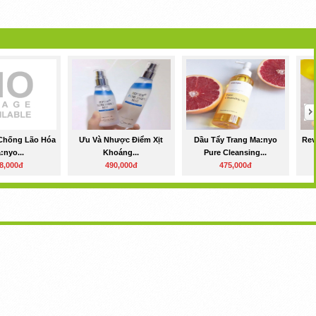
 Chống Lão Hóa
Ưu Và Nhược Điểm Xịt
Dầu Tẩy Trang Ma:nyo
Rev
:nyo...
Khoáng...
Pure Cleansing...
8,000đ
490,000đ
475,000đ