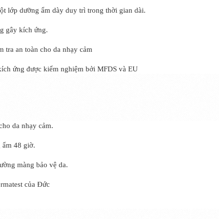
 lớp dưỡng ẩm dày duy trì trong thời gian dài.
g gây kích ứng.
m tra an toàn cho da nhạy cảm
 kích ứng được kiểm nghiệm bởi MFDS và EU
cho da nhạy cảm.
 ẩm 48 giờ.
ường màng bảo vệ da.
ermatest của Đức