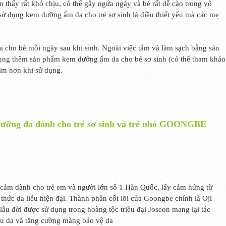
 thấy rất khó chịu, có thể gây ngứa ngáy và bé rất dễ cào trong vô
sử dụng kem dưỡng ẩm da cho trẻ sơ sinh là điều thiết yếu mà các mẹ
a cho bé mỗi ngày sau khi sinh. Ngoài việc tắm và làm sạch bằng sản
ụng thêm sản phẩm kem dưỡng ẩm da cho bé sơ sinh (có thể tham khảo
tâm hơn khi sử dụng.
ưỡng da dành cho trẻ sơ sinh và trẻ nhỏ GOONGBE
cảm dành cho trẻ em và người lớn số 1 Hàn Quốc, lấy cảm hứng từ
 thức da liễu hiện đại. Thành phần cốt lõi của Goongbe chính là Oji
âu đời được sử dụng trong hoàng tộc triều đại Joseon mang lại tác
ịu da và tăng cường màng bảo vệ da