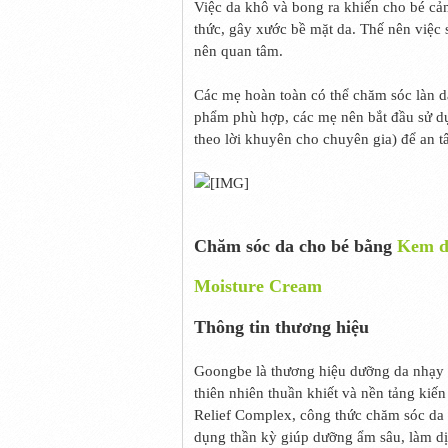
Việc da khô và bong ra khiến cho bé cảm
thức, gây xước bề mặt da. Thế nên việc 
nên quan tâm.
Các mẹ hoàn toàn có thể chăm sóc làn d
phẩm phù hợp, các mẹ nên bắt đầu sử d
theo lời khuyên cho chuyên gia) để an 
Chăm sóc da cho bé bằng
Kem d
Moisture Cream
Thông tin thương hiệu
Goongbe là thương hiệu dưỡng da nhạy 
thiên nhiên thuần khiết và nền tảng kiến
Relief Complex, công thức chăm sóc da l
dụng thần kỳ giúp dưỡng ẩm sâu, làm d