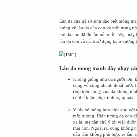
Làn da của trẻ sơ sinh đặc biệt mỏng m
tưởng về làn da của con và một trong n
bởi da con đã đủ ẩm mềm rồi. Việc này
làn da con và cách sử dụng kem dưỡng t
Làn da mong manh đầy nhạy cảm
Không giống như da người lớn, 
cũng vô cùng nhanh thoát nước hơ
(lớp trên cùng) của da không dín
có thể khắc phục tình trạng này.
Vì da bé mỏng hơn nhiều so với 
môi trường. Hiện tượng da con d
xa lạ, mẹ cần chú ý tới việc dư
mái hơn. Ngoài ra, cũng không nê
dầu tắm không phù hợp, sẽ làm c