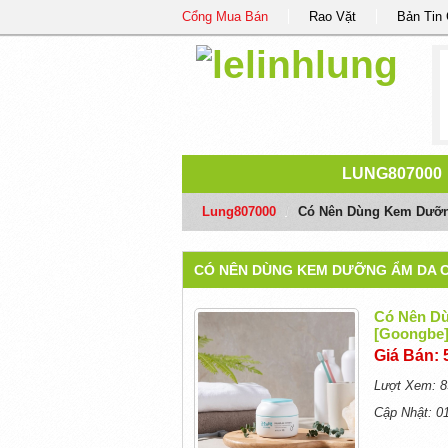
Cổng Mua Bán
Rao Vặt
Bản Tin
LUNG807000
Lung807000
/
Có Nên Dùng Kem Dưỡng
CÓ NÊN DÙNG KEM DƯỠNG ẨM DA C
Có Nên Dù
[Goongbe
Giá Bán: 
Lượt Xem: 8
Cập Nhật: 0