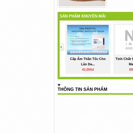
SẢN PHẨM KHUYẾN MÃI
<
Cấp Ẩm Thần Tốc Cho
Tinh Chất
Làn Da...
Ma
42,000đ
58
THÔNG TIN SẢN PHẨM