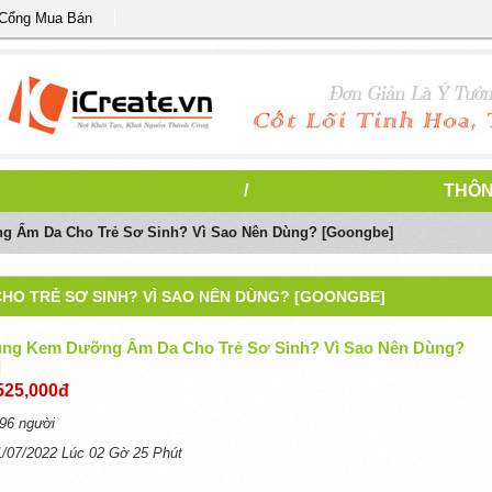
 Cổng Mua Bán
/
THÔN
 Ẩm Da Cho Trẻ Sơ Sinh? Vì Sao Nên Dùng? [Goongbe]
HO TRẺ SƠ SINH? VÌ SAO NÊN DÙNG? [GOONGBE]
ng Kem Dưỡng Ẩm Da Cho Trẻ Sơ Sinh? Vì Sao Nên Dùng?
]
525,000đ
96 người
1/07/2022 Lúc 02 Gờ 25 Phút