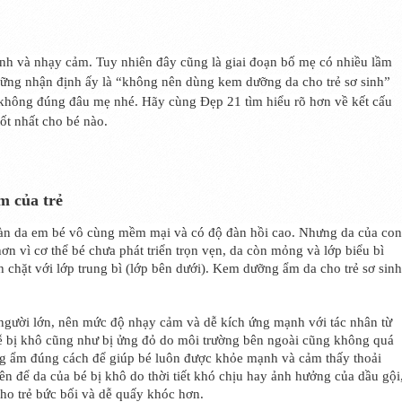
anh và nhạy cảm. Tuy nhiên đây cũng là giai đoạn bố mẹ có nhiều lầm
hững nhận định ấy là “không nên dùng kem dưỡng da cho trẻ sơ sinh”
 không đúng đâu mẹ nhé. Hãy cùng Đẹp 21 tìm hiểu rõ hơn về kết cấu
ốt nhất cho bé nào.
 của trẻ
làn da em bé vô cùng mềm mại và có độ đàn hồi cao. Nhưng da của con
n vì cơ thể bé chưa phát triển trọn vẹn, da còn mỏng và lớp biểu bì
h chặt với lớp trung bì (lớp bên dưới). Kem dưỡng ẩm da cho trẻ sơ sinh
người lớn, nên mức độ nhạy cảm và dễ kích ứng mạnh với tác nhân từ
ễ bị khô cũng như bị ửng đỏ do môi trường bên ngoài cũng không quá
ỡng ẩm đúng cách để giúp bé luôn được khỏe mạnh và cảm thấy thoải
n để da của bé bị khô do thời tiết khó chịu hay ảnh hưởng của dầu gội
ho trẻ bức bối và dễ quấy khóc hơn.