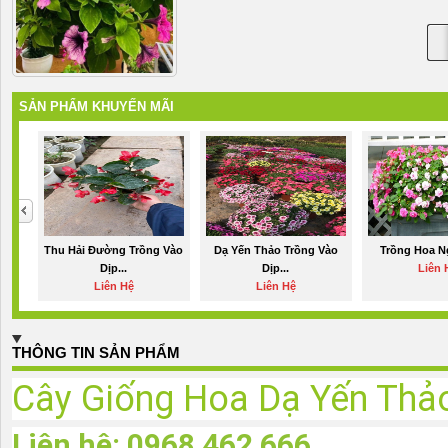
SẢN PHẨM KHUYẾN MÃI
Thu Hải Đường Trồng Vào
Dạ Yến Thảo Trồng Vào
Trồng Hoa N
Dịp...
Dịp...
Liên 
Liên Hệ
Liên Hệ
THÔNG TIN SẢN PHẨM
Cây Giống Hoa Dạ Yến Thả
Liên hệ: 0968 462 666