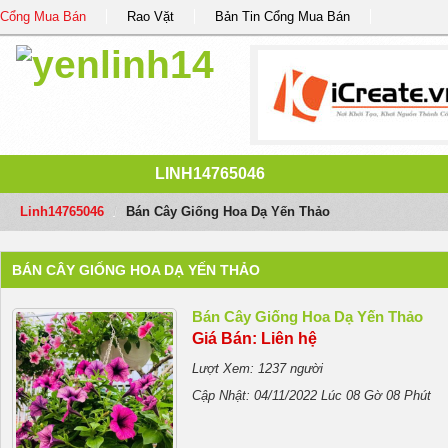
Cổng Mua Bán
Rao Vặt
Bản Tin Cổng Mua Bán
LINH14765046
Linh14765046
/
Bán Cây Giống Hoa Dạ Yến Thảo
BÁN CÂY GIỐNG HOA DẠ YẾN THẢO
Bán Cây Giống Hoa Dạ Yến Thảo
Giá Bán: Liên hệ
Lượt Xem: 1237 người
Cập Nhật: 04/11/2022 Lúc 08 Gờ 08 Phút