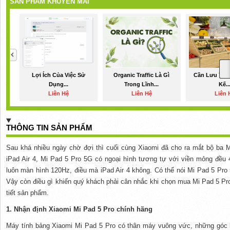
SẢN PHẨM KHUYẾN MÃI
Lợi Ích Của Việc Sử
Organic Traffic Là Gì
Cần Lưu Ý Gì
Dụng...
Trong Lĩnh...
Kế..
Liên Hệ
Liên Hệ
Liên 
THÔNG TIN SẢN PHẨM
Sau
khá nhiều
ngày chờ đợi thì cuối cùng Xiaomi đã cho ra mắt bộ ba 
iPad Air 4, Mi Pad 5 Pro 5G có ngoại hình tương tự với viền mỏng đều
luôn
màn hình 120Hz, điều mà iPad Air 4
không
. Có thể nói Mi Pad 5 Pro
Vậy còn điều gì khiến
quý khách
phải cân nhắc
khi
chọn mua Mi Pad 5 Pr
tiết sản phẩm.
1
.
Nhận định
Xiaomi Mi Pad 5 Pro chính hãng
Máy tính bảng Xiaomi Mi Pad 5 Pro có thân máy vuông vức,
những
góc 