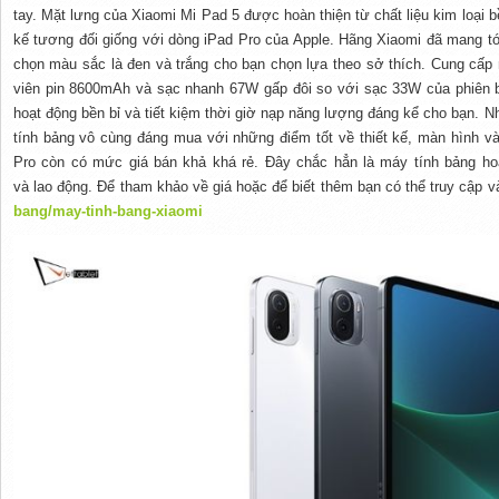
tay. Mặt lưng của Xiaomi Mi Pad 5 được hoàn thiện từ chất liệu kim loại
kế
tương đối
giống với dòng iPad Pro của Apple. Hãng Xiaomi đã mang
t
chọn màu sắc là đen và trắng cho bạn
chọn lựa
theo sở
thích
. Cung cấp 
viên pin 8600mAh và sạc nhanh 67W gấp đôi so với sạc 33W của phiên 
hoạt động bền bỉ và tiết kiệm
thời giờ
nạp năng lượng đáng kể cho bạn. Nh
tính bảng
vô cùng
đáng mua với
những
điểm tốt
về thiết kế, màn hình v
Pro còn có
mức giá
bán khả
khá rẻ
. Đây
chắc hẳn
là máy tính bảng
ho
và
lao động
. Để tham khảo về giá hoặc để biết thêm bạn có thể truy cập 
bang/may-tinh-bang-xiaomi