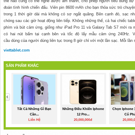
thế nào cũng có thể nghe được âm thanh, cho phép
người tiêu dùng
dự 
đoán tình hình chiến đấu. Viên pin 8600 mAh cho bạn thỏa sức trò chuyệ
trong
1
thời giờ
dài mà
không có
sợ ngắt quãng.
Bên cạnh đó
, sạc n
chóng
sau
các
giờ hoạt động
liên tiếp
.
Không những thế
, cả
hai
chiếc tab
phím và bút cảm ứng, giống như iPad Pro 11 và Galaxy Tab S7 mới ra 
có
hai
nút bấm
tại
cạnh bên và tốc độ lấy mẫu cảm ứng 240Hz. Về
cầu
dùng
của
người dùng
liên tục
trong 8 giờ chỉ với
một
lần sạc. Mỗi lần 
viettablet.com
SẢN PHẨM KHÁC
Tất Cả Những Gì Bạn
Những Điều Khiến Iphone
Chọn Iphone 
Cần...
12 Pro...
Có Phải
Liên Hệ
20,000,000đ
20,000,