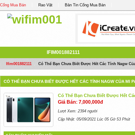
Cổng Mua Bán
Rao Vặt
Bản Tin Cổng Mua Bán
IFIM001882111
Ifim001882111
/
Có Thể Bạn Chưa Biết Được Hết Các Tính Nagw Của
CÓ THỂ BẠN CHƯA BIẾT ĐƯỢC HẾT CÁC TÍNH NAGW CỦA MI P
Có Thể Bạn Chưa Biết Được Hết Các
Giá Bán: 7,000,000đ
Lượt Xem: 2394 người
Cập Nhật: 05/09/2021 Lúc 05 Gờ 53 Phút